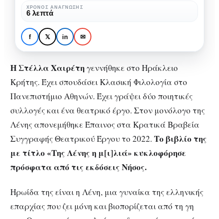
Λένη
ΣΥΓΓΡΑΦΕΊΣ
ΧΡΌΝΟΣ ΑΝΆΓΝΩΣΗΣ
6 λεπτά
Στέλλα Χαιρέτη: “Ελπίζω η
με
Λένη με τη μ[ι]λιά της να
τη
f
𝕏
in
✉
συμμετέχει στη φεμινιστική
μ[ι]λιά
συζήτηση”.
της
Η Στέλλα Χαιρέτη
γεννήθηκε στο Ηράκλειο
να
Κρήτης. Έχει σπουδάσει Κλασική Φιλολογία στο
συμμετέχει
Πανεπιστήμιο Αθηνών. Έχει γράψει δύο ποιητικές
στη
συλλογές και ένα θεατρικό έργο. Στον μονόλογο της
φεμινιστική
Λένης απονεμήθηκε Έπαινος στα Κρατικά Βραβεία
συζήτηση”.
Το βιβλίο της
Συγγραφής Θεατρικού Έργου το 2022.
με τίτλο «Της Λένης η μ[ι]λιά» κυκλοφόρησε
πρόσφατα από τις εκδόσεις Νήσος.
Ηρωίδα της είναι η Λένη, μια γυναίκα της ελληνικής
επαρχίας που ζει μόνη και βιοπορίζεται από τη γη