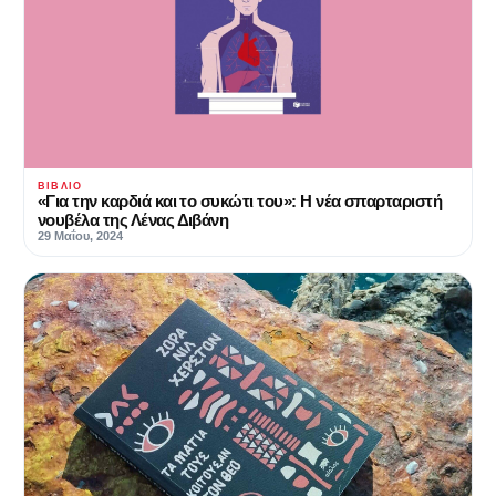
ΒΙΒΛΊΟ
«Για την καρδιά και το συκώτι του»: Η νέα σπαρταριστή
νουβέλα της Λένας Διβάνη
29 Μαΐου, 2024