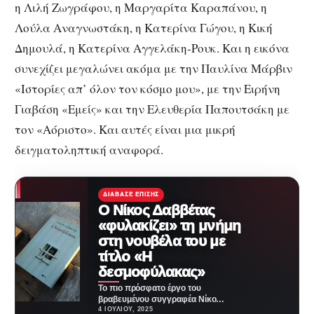
η Λιλή Ζωγράφου, η Μαργαρίτα Καραπάνου, η
Λούλα Αναγνωστάκη, η Κατερίνα Γώγου, η Κική
Δημουλά, η Κατερίνα Αγγελάκη-Ρουκ. Και η εικόνα
συνεχίζει μεγαλώνει ακόμα με την Παυλίνα Μάρβιν
«Ιστορίες απ’ όλον τον κόσμο μου», με την Ειρήνη
Γιαβάση «Εμείς» και την Ελευθερία Παπουτσάκη με
τον «Αόριστο». Και αυτές είναι μια μικρή
δειγματοληπτική αναφορά.
ΔΙΆΒΑΣΕ ΕΠΊΣΗΣ
Ο Νίκος Δαββέτας
«φυλακίζει» τη μνήμη
στη νουβέλα του με
τίτλο «Η
δεσμοφύλακας»
Το πιο πρόσφατο έργο του
βραβευμένου συγγραφέα Νίκου
Δαββέτα είναι η νουβέλα με τίτλο
4 ΙΟΥΛΊΟΥ, 2025