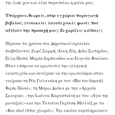
της ζωής μου και λίγο παραπάνω η μάνα μου.
Υπάρχουν, θεωρείς, στην εγχώρια παραγωγή
βιβλίου, γυναικείες λογοτεχνικές φωνές που
αξίζουν την προσοχή μας; Ξεχωρίζεις κάποιες;
Πέρασα τα χρόνια του Δημοτικού σχολείου
διαβάζοντας Ζωρζ Σαρρή, Άλκη Ζέη, Διδώ Σωτηρίου,
Έλλη Παπά, Μαρία Ιορδανίδου και Ευγενία Φακίνου.
Ήταν επόμενο να ερωτευτώ την ελληνική
λογοτεχνία και συνέχισα να την ερωτεύομαι όταν
γνώρισα τη Ρέα Γαλανάκη με τον «Βίο του Ισμαήλ
Φερίκ Πασά», τη Μάρω Δούκα με την «Αρχαία
Σκουριά» , την Ιωάννα Καρυστιάνη με τον «Άγιο της
μοναξιάς» και την Τατιάνα Γκρίτση-Μιλλιέξ με το
«Και ιδού ίππος χλωρός». Την εικόνα συμπληρώνουν