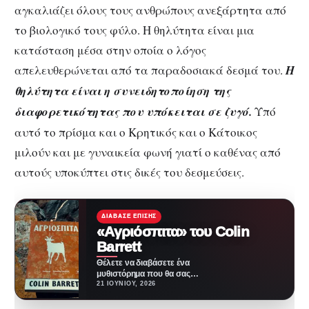
αγκαλιάζει όλους τους ανθρώπους ανεξάρτητα από
το βιολογικό τους φύλο. Η θηλύτητα είναι μια
κατάσταση μέσα στην οποία ο λόγος
απελευθερώνεται από τα παραδοσιακά δεσμά του.
Η
θηλύτητα είναι η συνειδητοποίηση της
διαφορετικότητας που υπόκειται σε ζυγό.
Υπό
αυτό το πρίσμα και ο Κρητικός και ο Κάτοικος
μιλούν και με γυναικεία φωνή γιατί ο καθένας από
αυτούς υποκύπτει στις δικές του δεσμεύσεις.
ΔΙΆΒΑΣΕ ΕΠΊΣΗΣ
«Αγριόσπιτα» του Colin
Barrett
Θέλετε να διαβάσετε ένα
μυθιστόρημα που θα σας
ταξιδέψει στην καρδιά της
21 ΙΟΥΝΊΟΥ, 2026
Ιρλανδίας; Πώς θα σας…