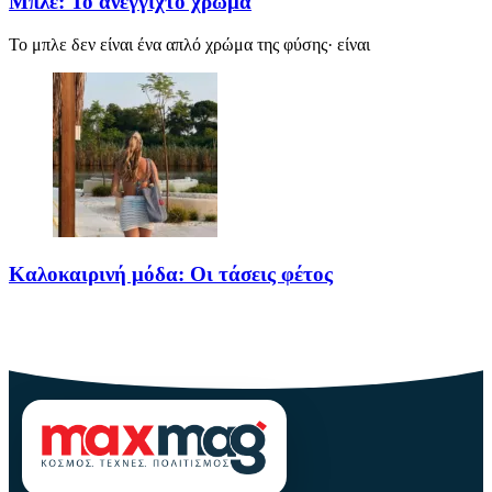
Μπλε: Το ανέγγιχτο χρώμα
Το μπλε δεν είναι ένα απλό χρώμα της φύσης· είναι
Καλοκαιρινή μόδα: Οι τάσεις φέτος
Καλοκαίρι αγαπημένο. Παραλίες, ξεκούραση και… ζέστη! Καμία
θερμοκρασία δε θα