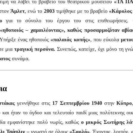
τιμή να λάβει το βραβείο του θεατρικού μουσείου
«ΤΑ Π
στον
Άμλετ
, ενώ το
2003
τιμήθηκε με το βραβείο
«Κάρολος 
υ
για το σύνολο του έργου του στις επιθεωρήσεις.
«ηθοποιός – χαμαιλέοντας», καθώς προσαρμοζόταν αβία
Υπήρξε ένας ηθοποιός
«παλαιάς κοπής»
, που εύκολα
μετο
ε μια
τραγική περσόνα.
Συνεπώς, κατείχε, όχι μόνο τη γν
ατος
συνάμα.
νια
στάκας
γεννήθηκε στις
17 Σεπτεμβρίου 1940
στην
Κύπρο
ύ
και ήταν το όγδοο και τελευταίο παιδί μιας πολύτεκνης οι
δία εμφανίστηκε πολύ νωρίς, καθώς
ο μικρός Σωτήρης λά
λι Τσάπλιν
–
γνωστό σε όλους
«Σαρλό»
. Έχοντας, λοιπόν, 