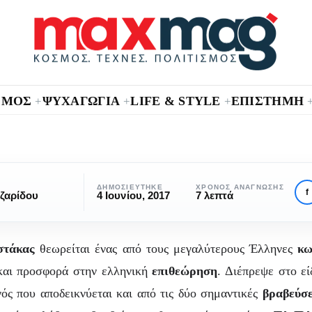
ΣΜΟΣ
ΨΥΧΑΓΩΓΙΑ
LIFE & STYLE
ΕΠΙΣΤΗΜΗ
+
+
+
ΑΦΙΕΡΏΜΑΤΑ
ΚΑΛΛΙΤΈΧΝΕΣ
ωτήρης Μουστάκα
ΔΗΜΟΣΙΕΎΤΗΚΕ
ΧΡΌΝΟΣ ΑΝΆΓΝΩΣΗΣ
f
ζαρίδου
4 Ιουνίου, 2017
7 λεπτά
ας ηθοποιός «παλα
παλαιάς
στάκας
θεωρείται ένας από τους μεγαλύτερους Έλληνες
κω
κοπής»
και προσφορά στην ελληνική
επιθεώρηση
. Διέπρεψε στο εί
ός που αποδεικνύεται και από τις δύο σημαντικές
βραβεύσε