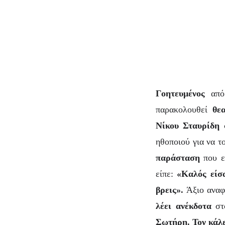
Γοητευμένος
από
παρακολουθεί
θε
Νίκου Σταυρίδη
σ
ηθοποιού για να τ
παράσταση
που ε
είπε:
«Καλός είσα
βρεις».
Άξιο αναφ
λέει ανέκδοτα
στο
Σωτήρη. Τον κάλ