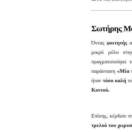
Σωτήρης Μο
Όντας
φοιτητής
α
μικρό ρόλο στη
πραγματοποίησε 
παράσταση
«Μία 
ήταν
τόσο καλή
πο
Κοντού.
Επίσης, κέρδισε 
τρελού του χωριο