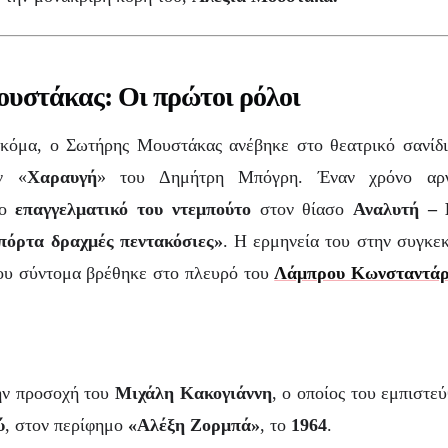
υστάκας: Οι πρώτοι ρόλοι
κόμα, ο Σωτήρης Μουστάκας ανέβηκε στο θεατρικό σανίδ
ν «
Χαραυγή
» του Δημήτρη Μπόγρη. Έναν χρόνο αρ
το
επαγγελματικό του ντεμπούτο
στον θίασο
Αναλυτή – 
πόρτα δραχμές πεντακόσιες»
. Η ερμηνεία του στην συγκε
υ σύντομα βρέθηκε στο πλευρό του
Λάμπρου Κωνσταντά
την προσοχή του
Μιχάλη Κακογιάννη
, ο οποίος του εμπιστε
ύ
, στον περίφημο
«Αλέξη Ζορμπά»
, το
1964
.