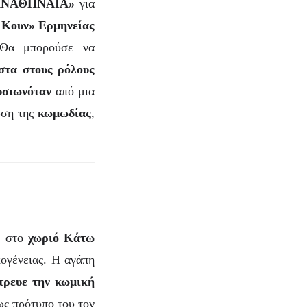
ΑΝΑΘΗΝΑΙΑ»
για
Κουν» Ερμηνείας
 Θα μπορούσε να
στα στους ρόλους
υσιωνόταν
από μια
ώση της
κωμωδίας
,
, στο
χωριό Κάτω
κογένειας. Η αγάπη
τρευε την κωμική
ως πρότυπο του τον