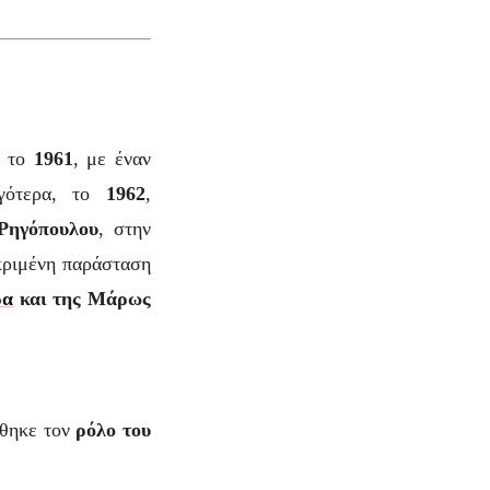
ι το
1961
, με έναν
γότερα, το
1962
,
Ρηγόπουλου
, στην
κριμένη παράσταση
ρα
και της Μάρως
ύθηκε τον
ρόλο του