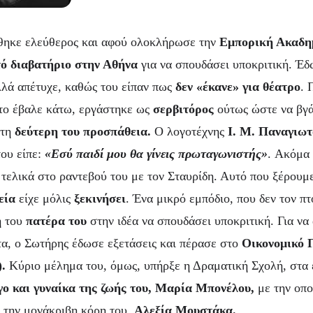
θηκε ελεύθερος και αφού ολοκλήρωσε την
Εμπορική Ακαδη
ό διαβατήριο στην Αθήνα
για να σπουδάσει υποκριτική. Έδ
λά απέτυχε, καθώς του είπαν πως
δεν «έκανε» για θέατρο
. 
το έβαλε κάτω, εργάστηκε ως
σερβιτόρος
ούτως ώστε να βγάζ
τη
δεύτερη του προσπάθεια.
Ο λογοτέχνης
Ι. Μ. Παναγιωτ
του είπε:
«Εσύ παιδί μου θα γίνεις πρωταγωνιστής»
. Ακόμα 
 τελικά στο ραντεβού του με τον Σταυρίδη. Αυτό που ξέρουμε
εία
είχε μόλις
ξεκινήσει
. Ένα μικρό εμπόδιο, που δεν τον π
η
του
πατέρα του
στην ιδέα να σπουδάσει υποκριτική. Για να
τα, ο Σωτήρης έδωσε εξετάσεις και πέρασε στο
Οικονομικό 
.
Κύριο μέλημα του, όμως, υπήρξε η Δραματική Σχολή, στα 
γο και γυναίκα της ζωής του, Μαρία Μπονέλου,
με την οπο
 την μονάκριβη κόρη του,
Αλεξία Μουστάκα.