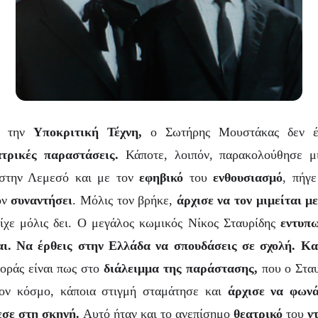
 την
Υποκριτική Τέχνη,
ο Σωτήρης Μουστάκας δεν έχ
ατρικές παραστάσεις.
Κάποτε, λοιπόν, παρακολούθησε μ
την Λεμεσό και με τον
εφηβικό
του
ενθουσιασμό
, πήγε
ον
συναντήσει
. Μόλις τον βρήκε,
άρχισε να τον μιμείται μ
ίχε μόλις δει. Ο μεγάλος κωμικός Νίκος Σταυρίδης
εντυπ
ι. Να έρθεις στην Ελλάδα να σπουδάσεις σε σχολή. Και
οράς είναι πως στο
διάλειμμα της παράστασης,
που ο Στα
ν κόσμο, κάποια στιγμή σταμάτησε και
άρχισε να φωνά
εσε στη σκηνή.
Αυτό ήταν και το ανεπίσημο
θεατρικό
του
ν