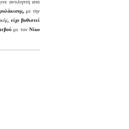
γινε αντιληπτή από
φυλάκισης,
με την
ακής,
είχε βυθιστεί
τεβού
με τον
Νίκο