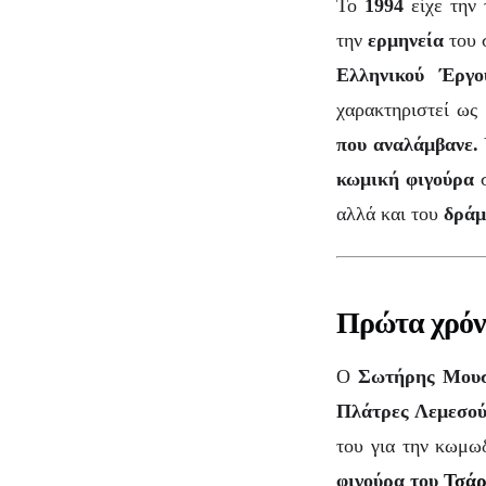
Το
1994
είχε την 
την
ερμηνεία
του 
Ελληνικού Έργο
χαρακτηριστεί ως
που αναλάμβανε.
κωμική φιγούρα
σ
αλλά και του
δράμ
Πρώτα χρό
Ο
Σωτήρης Μου
Πλάτρες Λεμεσο
του για την κωμω
φιγούρα του
Τσάρ