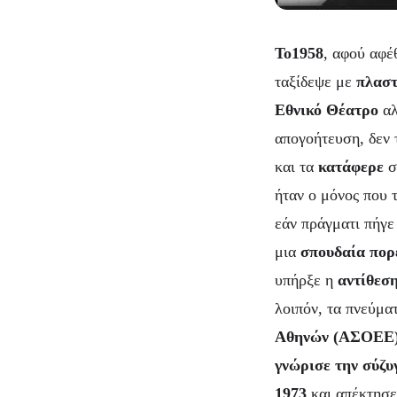
Το1958
, αφού αφέ
ταξίδεψε με
πλαστ
Εθνικό Θέατρο
αλ
απογοήτευση, δεν 
και τα
κατάφερε
σ
ήταν ο μόνος που 
εάν πράγματι πήγε
μια
σπουδαία πορ
υπήρξε η
αντίθεσ
λοιπόν, τα πνεύμα
Αθηνών (ΑΣΟΕΕ)
γνώρισε την σύζυ
1973
και απέκτησε