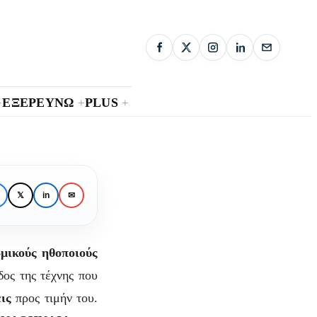
ΕΞΕΡΕΥΝΩ
PLUS
+
+
+
ς:
𝕏
in
✉
ιάς
μικούς ηθοποιούς
δος της τέχνης που
ις
προς τιμήν του.