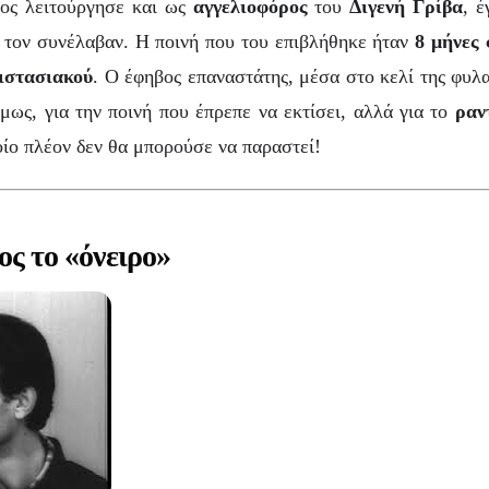
ος λειτούργησε και ως
αγγελιοφόρος
του
Διγενή Γρίβα
, έ
 τον συνέλαβαν. Η ποινή που του επιβλήθηκε ήταν
8 μήνες 
ιστασιακού
. Ο έφηβος επαναστάτης, μέσα στο κελί της φυλ
μως, για την ποινή που έπρεπε να εκτίσει, αλλά για το
ραν
ίο πλέον δεν θα μπορούσε να παραστεί!
ος το «όνειρο»