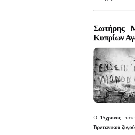
Σωτήρης Μ
Κυπρίων Αγ
Ο
15χρονος
, τότ
Βρετανικού ζυγού