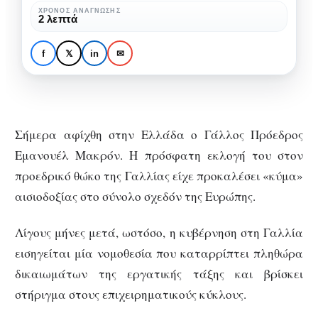
εισηγείται
ΧΡΌΝΟΣ ΑΝΆΓΝΩΣΗΣ
ΑΠΌΨΕΙΣ
2 λεπτά
ο
Η αντεργατική
Μακρόν
νομοθεσία που
f
𝕏
in
✉
εισηγείται ο Μακρόν
Σήμερα αφίχθη στην Ελλάδα ο Γάλλος Πρόεδρος
Εμανουέλ Μακρόν. Η πρόσφατη εκλογή του στον
προεδρικό θώκο της Γαλλίας είχε προκαλέσει «κύμα»
αισιοδοξίας στο σύνολο σχεδόν της Ευρώπης.
Λίγους μήνες μετά, ωστόσο, η κυβέρνηση στη Γαλλία
εισηγείται μία νομοθεσία που καταρρίπτει πληθώρα
δικαιωμάτων της εργατικής τάξης και βρίσκει
στήριγμα στους επιχειρηματικούς κύκλους.