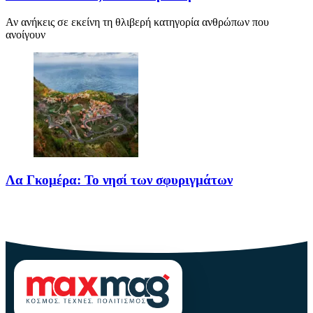
Αν ανήκεις σε εκείνη τη θλιβερή κατηγορία ανθρώπων που
ανοίγουν
Λα Γκομέρα: Το νησί των σφυριγμάτων
Πηγή: media.houseandgarden.co.ukΜακριά από τα πολύβουα
θέρετρα και τις κοσμοπολίτικες εικόνες