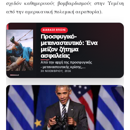
σχεδόν καθημερινούς βομβαρδισμούς στην Υεμένη
από την αμερικανική πολεμική αεροπορία).
ΔΙΆΒΑΣΕ ΕΠΊΣΗΣ
Προσφυγικό-
μεταναστευτικό: Ένα
μείζον ζήτημα
ασφαλείας
Από την αρχή της προσφυγικής
- μεταναστευτικής κρίσης,
πολλές πτυχές της
30 ΝΟΕΜΒΡΊΟΥ, 2016
απασχόλησαν και απασχολούν
την κοινή…