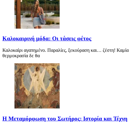
Καλοκαιρινή μόδα: Οι τάσεις φέτος
Καλοκαίρι αγαπημένο. Παραλίες, ξεκούραση και… ζέστη! Καμία
θερμοκρασία δε θα
Η Μεταμόρφωση του Σωτήρος: Ιστορία και Τέχνη
Η Μεταμόρφωση του Σωτήρος: Ιστορία και Έθιμα Στις 6