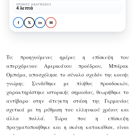
ΧΡΌΝΟΣ ΑΝΆΓΝΩΣΗΣ
4 λεπτά
ΑΠΌΨΕΙΣ
Μια τελευταία πράξη
f
𝕏
in
✉
υστεροφημίας
Τις προηγούμενες ημέρες η επίσκεψη του
απερχόμενου Αμερικάνου προέδρου, Μπάρακ
Ομπάμα, απασχόλησε το σύνολο σχεδόν της κοινής
γνώμης. Συνδέθηκε με πλήθος προσδοκιών,
χαρακτηρίστηκε ιστορικής σημασίας, θεωρήθηκε το
αντίβαρο στην άτεγκτη στάση της Γερμανίας
σχετικά με τη ρύθμιση του ελληνικού χρέους και
άλλα πολλά. Τώρα που η επίσκεψη
πραγματοποιήθηκε και η σκόνη κατακάθισε, είναι