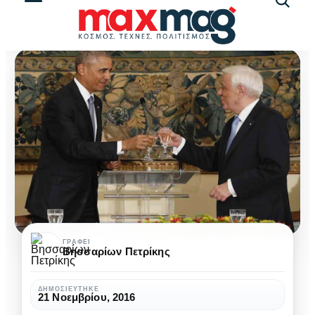
Αναζήτ
άρθρω
Μια
ΓΡΆΦΕΙ
Βησσαρίων Πετρίκης
τελευταία
πράξη
ΔΗΜΟΣΙΕΎΤΗΚΕ
21 Νοεμβρίου, 2016
υστεροφημίας