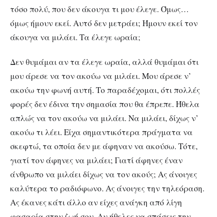
τόσο πολύ, που δεν άκουγα τι μου έλεγε. Όμως…
όμως ήμουν εκεί. Αυτό δεν μετράει; Ήμουν εκεί τον
άκουγα να μιλάει. Τα έλεγε ωραία;
Δεν θυμάμαι αν τα έλεγε ωραία, αλλά θυμάμαι ότι
μου άρεσε να τον ακούω να μιλάει. Μου άρεσε ν’
ακούω την φωνή αυτή. Το παραδέχομαι, ότι πολλές
φορές δεν έδινα την σημασία που θα έπρεπε. Ήθελα
απλώς να τον ακούω να μιλάει. Να μιλάει, δίχως ν’
ακούω τι λέει. Είχα σημαντικότερα πράγματα να
σκεφτώ, τα οποία δεν με άφηναν να ακούσω. Τότε,
γιατί τον άφηνες να μιλάει; Γιατί άφηνες έναν
άνθρωπο να μιλάει δίχως να τον ακούς; Ας άνοιγες
καλύτερα το ραδιόφωνο. Ας άνοιγες την τηλεόραση.
Ας έκανες κάτι άλλο αν είχες ανάγκη από λίγη
φασαρία στην ζωή σου. Αν ήθελες να σπάσεις την