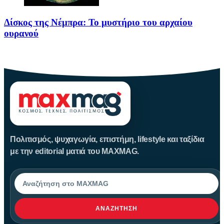
Δίσκος της Νέμπρα: Το μυστήριο του αρχαίου
ουρανού
Πριν από περίπου 3.600 χρόνια, άνθρωποι της Εποχής του Χαλκού
Πολιτισμός, ψυχαγωγία, επιστήμη, lifestyle και ταξίδια
με την editorial ματιά του MAXMAG.
Αναζήτηση
ΑΝΑΖΉΤΗΣΗ