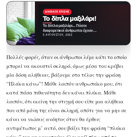
ΔΙΆΒΑΣΕ ΕΠΊΣΗΣ
Το δίπλα μαξιλάρι!
Το δίπλα μαξιλάρι... Πόσοι
διαφορετικοί άνθρωποι έχουν
περάσει από το δίπλα μαξιλάρι;
5 ΑΥΓΟΎΣΤΟΥ, 2022
Αυτή την σκέψη έκανα…
Πολλές φορές, όταν οι άνθρωποι λέμε κάτι το οποίο
μπορεί να ακουστεί σκληρό, όμως μέσα του κρύβει
μία δόση αλήθειας, βάζουμε στο τέλος την φράση
“Πλάκα κάνω”! Μάθε λοιπόν ανθρωπάκο μου, ότι
κατά πάσα πιθανότητα δεν κάνει πλάκα. Μάθε
λοιπόν, ότι εκείνη την στιγμή σου είπε μια αλήθεια
που από μόνη της είναι σκληρή, οπότε για να μην σε
κάνει να νιώσεις ανόητος όταν θα έρθεις
αντιμέτωπος μ’ αυτό, σου βάζει την φράση “πλάκα
κάνω” για να κρυφτούμε όλοι μαζί πίσω από το