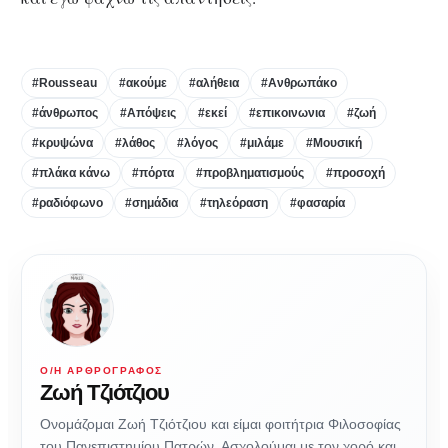
#Rousseau
#ακούμε
#αλήθεια
#Ανθρωπάκο
#άνθρωπος
#Απόψεις
#εκεί
#επικοινωνια
#ζωή
#κρυψώνα
#λάθος
#λόγος
#μιλάμε
#Μουσική
#πλάκα κάνω
#πόρτα
#προβληματισμούς
#προσοχή
#ραδιόφωνο
#σημάδια
#τηλεόραση
#φασαρία
Ο/Η ΑΡΘΡΟΓΡΆΦΟΣ
Ζωή Τζιότζιου
Ονομάζομαι Ζωή Τζιότζιου και είμαι φοιτήτρια Φιλοσοφίας
του Πανεπιστημίου Πατρών. Ασχολούμαι με τον χορό και