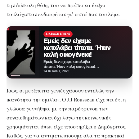
την δύσκολη θέση, του να πρέπει να δείξει
τουλάχιστον ενδιαφέρον γι’ αυτά που του λέμε.
ΔΙΆΒΑΣΕ ΕΠΊΣΗΣ
Εμείς δεν είχαμε
καταλάβει τίποτα. Ήταν
καλή οικογένεια!
Εμείς δεν είχαμε καταλάβει
τίποτα. Ήταν καλή οικογένεια!
Εμείς δεν είχαμε καταλάβει
14 ΙΟΥΛΊΟΥ, 2022
τίποτα. Ήταν καλή οικογένεια.…
Ίσως, οι μετέπειτα γενιές χάσουν εντελώς την
ικανότητα της ομιλίας. Ο J.J Rousseau είχε πει ότι η
γλώσσα γεννήθηκε με την παρότρυνση των
συναισθημάτων και όχι λόγω της κοινωνικής
χρησιμότητας όπως είχε υποστηρίξει ο Δημόκριτος.
Καθώς, για να αντιμετωπίσουμε όλα τα πρακτικά