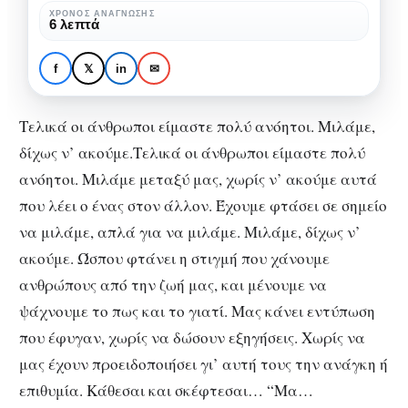
πολύ
ΧΡΌΝΟΣ ΑΝΆΓΝΩΣΗΣ
ΑΨΥΧΟΛΌΓΗΤΑ
6 λεπτά
ανόητοι.
Τελικά οι άνθρωποι
Μιλάμε,
είμαστε πολύ ανόητοι.
f
𝕏
in
✉
δίχως
Μιλάμε, δίχως ν’
ν’
ακούμε.
Τελικά οι άνθρωποι είμαστε πολύ ανόητοι. Μιλάμε,
ακούμε.
δίχως ν’ ακούμε.Τελικά οι άνθρωποι είμαστε πολύ
ανόητοι. Μιλάμε μεταξύ μας, χωρίς ν’ ακούμε αυτά
που λέει ο ένας στον άλλον. Έχουμε φτάσει σε σημείο
να μιλάμε, απλά για να μιλάμε. Μιλάμε, δίχως ν’
ακούμε. Ώσπου φτάνει η στιγμή που χάνουμε
ανθρώπους από την ζωή μας, και μένουμε να
ψάχνουμε το πως και το γιατί. Μας κάνει εντύπωση
που έφυγαν, χωρίς να δώσουν εξηγήσεις. Χωρίς να
μας έχουν προειδοποιήσει γι’ αυτή τους την ανάγκη ή
επιθυμία. Κάθεσαι και σκέφτεσαι… “Μα…