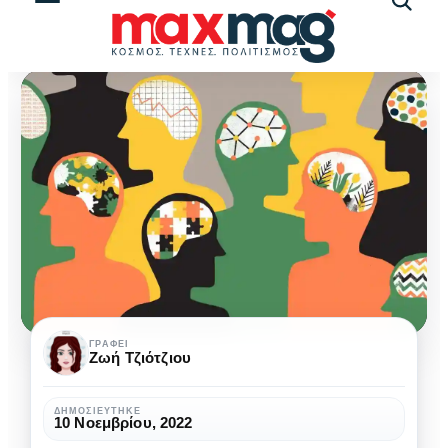
Αναζήτ
άρθρω
Τελικά
ΓΡΆΦΕΙ
Ζωή Τζιότζιου
οι
άνθρωποι
ΔΗΜΟΣΙΕΎΤΗΚΕ
10 Νοεμβρίου, 2022
είμαστε