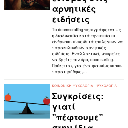
αρνητικές
ειδήσεις
Το doomscrolling περιγράφεται ως
η διαδικασία κατά την οποία οι
άνθρωποι συνειδητά επιλέγουν να
παρακολουθούν αρνητικές
ειδήσεις. Εναλλακτικά, μπορείτε
να βρείτε τον όρο, doomsurfing.
Πρόκειται, για ένα φαινόμενο που
παρατηρήθηκε,…
ΚΟΙΝΩΝΙΚΉ ΨΥΧΟΛΟΓΊΑ
·
ΨΥΧΟΛΟΓΊΑ
Συγκρίσεις:
γιατί
”πέφτουμε”
στην ίδια