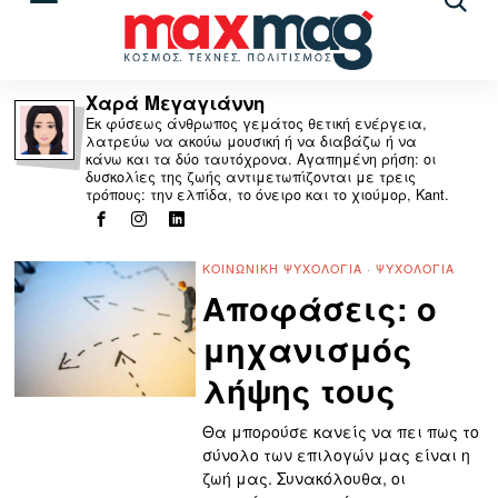
Αναζ
άρθρ
Χαρά Μεγαγιάννη
Εκ φύσεως άνθρωπος γεμάτος θετική ενέργεια,
λατρεύω να ακούω μουσική ή να διαβάζω ή να
κάνω και τα δύο ταυτόχρονα. Αγαπημένη ρήση: οι
δυσκολίες της ζωής αντιμετωπίζονται με τρεις
τρόπους: την ελπίδα, το όνειρο και το χιούμορ, Kant.
ΚΟΙΝΩΝΙΚΉ ΨΥΧΟΛΟΓΊΑ
·
ΨΥΧΟΛΟΓΊΑ
Αποφάσεις: ο
μηχανισμός
λήψης τους
Θα μπορούσε κανείς να πει πως το
σύνολο των επιλογών μας είναι η
ζωή μας. Συνακόλουθα, οι