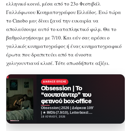
ελληνικό κοινό, μέσα από το 23ο Φεστιβάλ
Γαλλόφωνου Κινηματογράφου Ελλάδος. Ενώ τώρα
το Cinobo μας δίνει ξανά την ευκαιρία να
απολαύσουμε αυτό το καταπληκτικό φιλμ. Θα το
βαθμολογήσουμε με 7/10. Και εάν σας αρέσει ο
γαλλικός κινηματογράφος ή ένας κινηματογραφικό
έρωτα που δραπετεύει από τα άνοστα
χολιγουντιανά κλισέ. Τότε οπωσδήποτε αξίζει.
ΔΙΆΒΑΣΕ ΕΠΊΣΗΣ
Obsession | Το
“αουτσάιντερ” του
φετινού box-office
Obsession | 2026 | Διάρκεια 109'
| ★ IMDb (7.9/10), Letterboxd:
(4.1/5), Rotten Tomatoes: 94%
18 ΙΟΥΛΊΟΥ, 2026
Από…