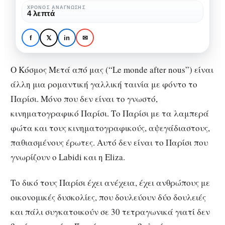
μας:
ΧΡΌΝΟΣ ΑΝΆΓΝΩΣΗΣ
4 λεπτά
ΚΙΝΗΜΑΤΟΓΡΆΦΟΣ
ΚΡΙΤΙΚΈΣ
ΠΡΟΤΆΣΕΙΣ ΤΑΙΝΙΏΝ
Γαλλική
Ο Κόσμος Μετά από μας:
δραμεντί
Γαλλική δραμεντί σε ένα
f
𝕏
in
✉
σε
“άλλο” Παρίσι
ένα
Ο Κόσμος Μετά από μας (“Le monde after nous”) είναι
“άλλο”
άλλη μια ρομαντική γαλλική ταινία με φόντο το
Παρίσι
Παρίσι. Μόνο που δεν είναι το γνωστό,
κινηματογραφικό Παρίσι. Το Παρίσι με τα λαμπερά
φώτα και τους κινηματογραφικούς, αψεγάδιαστους,
παθιασμένους έρωτες. Αυτό δεν είναι το Παρίσι που
γνωρίζουν ο Labidi και η Eliza.
Το δικό τους Παρίσι έχει ανέχεια, έχει ανθρώπους με
οικονομικές δυσκολίες, που δουλεύουν δύο δουλειές
και πάλι συγκατοικούν σε 30 τετραγωνικά γιατί δεν