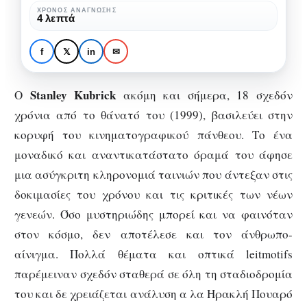
τον
ΧΡΌΝΟΣ ΑΝΆΓΝΩΣΗΣ
SPECIALS
ΚΙΝΗΜΑΤΟΓΡΆΦΟΣ
4 λεπτά
Stanley
Πέντε λόγοι που
Kubrick!
αγαπάμε τον Stanley
f
𝕏
in
✉
Kubrick!
Stanley
Kubrick
Ο
ακόμη και σήμερα, 18 σχεδόν
χρόνια από το θάνατό του (1999), βασιλεύει στην
κορυφή του κινηματογραφικού πάνθεου. Το ένα
μοναδικό και αναντικατάστατο όραμά του άφησε
μια ασύγκριτη κληρονομιά ταινιών που άντεξαν στις
δοκιμασίες του χρόνου και τις κριτικές των νέων
γενεών. Όσο μυστηριώδης μπορεί και να φαινόταν
στον κόσμο, δεν αποτέλεσε και τον άνθρωπο-
αίνιγμα. Πολλά θέματα και οπτικά leitmotifs
παρέμειναν σχεδόν σταθερά σε όλη τη σταδιοδρομία
του και δε χρειάζεται ανάλυση α λα Ηρακλή Πουαρό