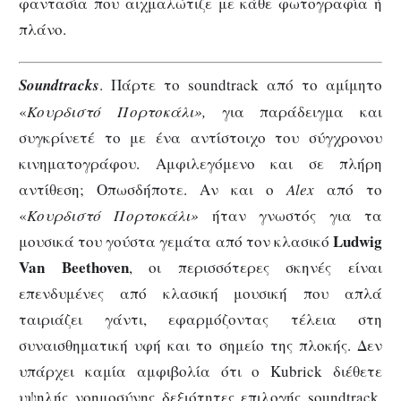
φαντασία που αιχμαλώτιζε με κάθε φωτογραφία ή
πλάνο.
Soundtracks
. Πάρτε το soundtrack από το αμίμητο
«
Κουρδιστό Πορτοκάλι»,
για παράδειγμα και
συγκρίνετέ το με ένα αντίστοιχο του σύγχρονου
κινηματογράφου. Αμφιλεγόμενο και σε πλήρη
αντίθεση; Οπωσδήποτε. Αν και ο
Alex
από το
«
Κουρδιστό Πορτοκάλι»
ήταν γνωστός για τα
Ludwig
μουσικά του γούστα γεμάτα από τον κλασικό
Van Beethoven
, οι περισσότερες σκηνές είναι
επενδυμένες από κλασική μουσική που απλά
ταιριάζει γάντι, εφαρμόζοντας τέλεια στη
συναισθηματική υφή και το σημείο της πλοκής. Δεν
υπάρχει καμία αμφιβολία ότι ο Kubrick διέθετε
υψηλής νοημοσύνης δεξιότητες επιλογής soundtrack,