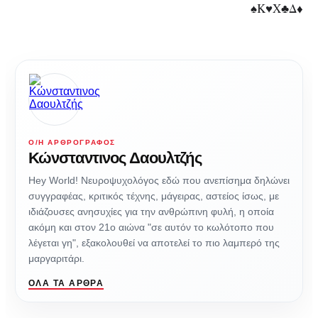
♠Κ♥Χ♣Δ♦
Ο/Η ΑΡΘΡΟΓΡΆΦΟΣ
Κώνσταντινος Δαουλτζής
Hey World! Νευροψυχολόγος εδώ που ανεπίσημα δηλώνει
συγγραφέας, κριτικός τέχνης, μάγειρας, αστείος ίσως, με
ιδιάζουσες ανησυχίες για την ανθρώπινη φυλή, η οποία
ακόμη και στον 21ο αιώνα "σε αυτόν το κωλότοπο που
λέγεται γη", εξακολουθεί να αποτελεί το πιο λαμπερό της
μαργαριτάρι.
ΌΛΑ ΤΑ ΆΡΘΡΑ