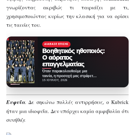
γνωρίζοντας ακριβώς τι ταιριάζει με τι,
χρησιμοποιώντας κυρίως την κλασική για να ορίσει
τις ταινίες του.
ΔΙΆΒΑΣΕ ΕΠΊΣΗΣ
Βοηθητικός ηθοποιός:
Ο αόρατος
επαγγελματίας
Όταν παρακολουθούμε μια
ταινία, η προσοχή μας στρέφεται
σχεδόν πάντα στους
15 ΙΟΥΛΊΟΥ, 2026
πρωταγωνιστές. Εκείνοι
αφηγούνται την ιστορία…
Ευφυΐα
.
Δε σηκώνω πολλές αντιρρήσεις, ο Kubrick
ήταν μια ιδιοφυΐα. Δεν υπάρχει καμία αμφιβολία ότι
συνήθιζε