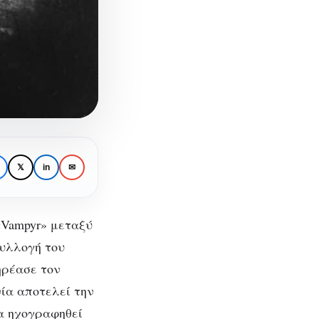
𝕏
in
✉
«Vampyr» μεταξύ
συλλογή του
ηρέασε τον
τη»
ία αποτελεί την
να ηχογραφηθεί