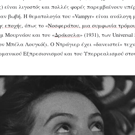
ινία τρόμου του Κ
ς) είναι λιγοστός και πολλές φορές παρεμβαίνουν υπέ
Τέοντορ Ντράγιερ
ταν βωβή. Η θεματολογία του «Vampyr» είναι ανάλογη
ης εποχής
, όπως το «
Νοσφεράτου, μια συμφωνία τρόμο
μ Μουρνάου και τον «
Δράκουλα
» (1931), των Universal 
ν Μπέλα Λουγκόζι. Ο Ντράγιερ έχει «δανειστεί» τεχν
ρμανικού Εξπρεσιονισμού και του Υπερρεαλισμού στο