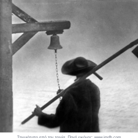
Στιγμιότυπο από την ταινία. Πηγή εικόνας: www.imdb.com