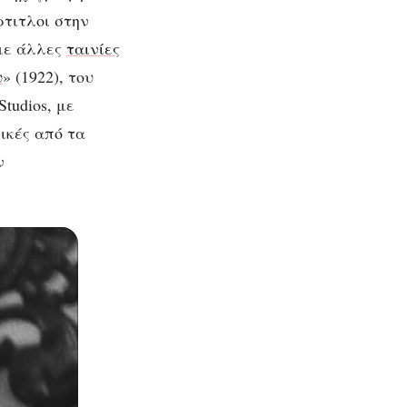
αρλ
ρτιτλοι στην
 με άλλες
ταινίες
υ
» (1922), του
Studios, με
ικές από τα
ν