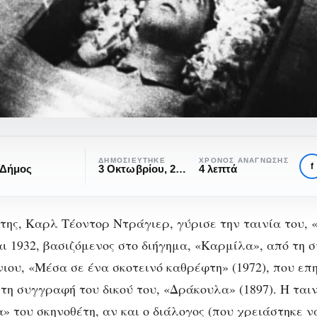
ΔΗΜΟΣΙΕΎΤΗΚΕ
ΧΡΌΝΟΣ ΑΝΆΓΝΩΣΗΣ
f
 Δήμος
3 Οκτωβρίου, 2023
4 λεπτά
της, Καρλ Τέοντορ Ντράγιερ, γύρισε την ταινία του, 
αι 1932, βασιζόμενος στο διήγημα, «Καρμίλα», από τη 
ΚΙΝΗΜΑΤΟΓΡΆΦΟΣ
ΠΡΟΤΆΣΕΙΣ ΤΑΙΝΙΏΝ
ιου, «Μέσα σε ένα σκοτεινό καθρέφτη» (1972), που επ
ampyr»: Η «αθάνα
η συγγραφή του δικού του, «Δράκουλα» (1897). Η ταιν
» του σκηνοθέτη, αν και ο διάλογος (που χρειάστηκε 