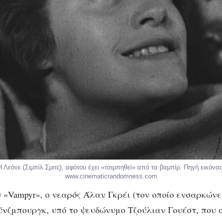
Η Λεόνε (Σιμπίλ Σμιτς), αφότου έχει «τσιμπηθεί» από τα βαμπίρ. Πηγή εικόνας
www.cinematicrandomness.com
υ «Vampyr», ο νεαρός Άλαν Γκρέι (τον οποίο ενσαρκώνε
ύνζμπουργκ, υπό το ψευδώνυμο Τζούλιαν Γουέστ, που 