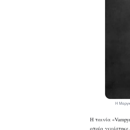
Η Μαργκε
Η ταινία «Vampyr
οποία γυρίστηκε