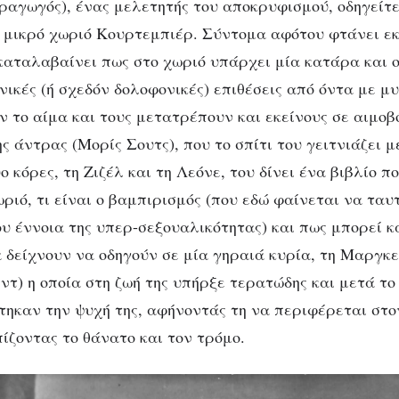
αραγωγός), ένας μελετητής του αποκρυφισμού, οδηγείτε
ο μικρό χωριό Κουρτεμπιέρ. Σύντομα αφότου φτάνει εκ
αταλαβαίνει πως στο χωριό υπάρχει μία κατάρα και ο
ικές (ή σχεδόν δολοφονικές) επιθέσεις από όντα με μ
ν το αίμα και τους μετατρέπουν και εκείνους σε αιμοβ
 άντρας (Μορίς Σουτς), που το σπίτι του γειτνιάζει μ
ο κόρες, τη Ζιζέλ και τη Λεόνε, του δίνει ένα βιβλίο πο
ριό, τι είναι ο βαμπιρισμός (που εδώ φαίνεται να ταυτ
υ έννοια της υπερ-σεξουαλικότητας) και πως μπορεί κ
 δείχνουν να οδηγούν σε μία γηραιά κυρία, τη Μαργκ
τ) η οποία στη ζωή της υπήρξε τερατώδης και μετά το 
τηκαν την ψυχή της, αφήνοντάς τη να περιφέρεται στο
ίζοντας το θάνατο και τον τρόμο.