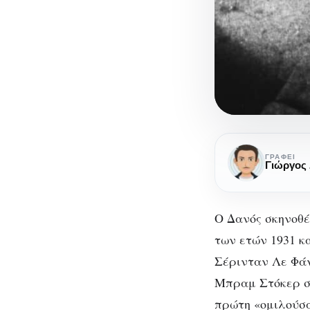
«Vampyr»:
Η
ΓΡΆΦΕΙ
Γιώργος
«αθάνατη»
ταινία
τρόμου
Ο Δανός σκηνοθέ
του
των ετών 1931 κ
Καρλ
Σέρινταν Λε Φάν
«V
Τέοντορ
Μπραμ Στόκερ στ
Ντράγιερ
πρώτη «ομιλούσα