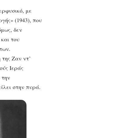
ερφυσικό, με
γής» (1943), που
όμως, δεν
 και του
πων.
 της Ζαν ντ’
ούς Ιεράς
 την
είλει στην πυρά.