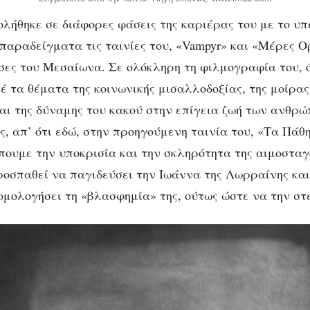
λήθηκε σε διάφορες φάσεις της καριέρας του με το υπ
παραδείγματα τις ταινίες του, «Vampyr» και «Μέρες Ορ
σες του Μεσαίωνα. Σε ολόκληρη τη φιλμογραφία του, 
έ τα θέματα της κοινωνικής μισαλλοδοξίας, της μοίρας
αι της δύναμης του κακού στην επίγεια ζωή των ανθρώ
, απ’ ότι εδώ, στην προηγούμενη ταινία του, «Τα Πάθη
έπουμε την υποκρισία και την σκληρότητα της αιμοσταγ
ροσπαθεί να παγιδεύσει την Ιωάννα της Λωρραίνης και
ομολογήσει τη «βλασφημία» της, ούτως ώστε να την στ