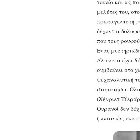
ταινία και ως π
μελέτες του, στ
πρωταγωνιστής κ
δέχονται δολοφον
που τους ρουφού
Ένας μυστηριώδης
Άλαν και έχει δύ
συμβαίνει στο χω
ψυχαναλυτική το
σταματήσει. Όλα
(Χένριετ Τζεράρν
Ουρανοί δεν δέχ
ζωντανών, σκορπ