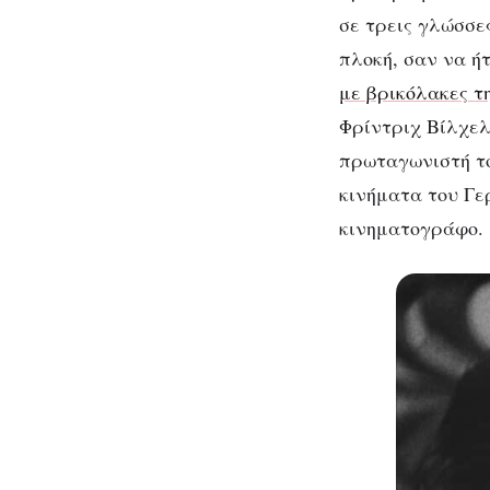
τα
σε τρεις γλώσσε
πλοκή, σαν να ή
με βρικόλακες τ
Φρίντριχ Βίλχελ
πρωταγωνιστή το
κινήματα του Γε
κινηματογράφο.