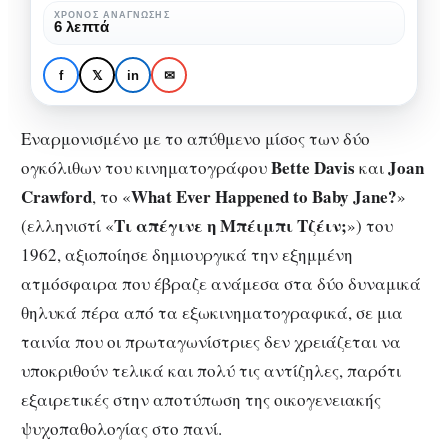
Baby
What Ever Happened to
ΧΡΌΝΟΣ ΑΝΆΓΝΩΣΗΣ
6 λεπτά
Jane?:
Baby Jane?: Η
Η
ψυχοπαθολογία στα
f
𝕏
in
✉
ψυχοπαθολογία
καλύτερά της
στα
Εναρμονισμένο με το απύθμενο μίσος των δύο
καλύτερά
Bette
Davis
Joan
ογκόλιθων του κινηματογράφου
και
της
Crawford
What Ever Happened to Baby Jane?
, το «
»
Τι απέγινε η Μπέιμπι Τζέιν;
(ελληνιστί «
») του
1962, αξιοποίησε δημιουργικά την εξημμένη
ατμόσφαιρα που έβραζε ανάμεσα στα δύο δυναμικά
θηλυκά πέρα από τα εξωκινηματογραφικά, σε μια
ταινία που οι πρωταγωνίστριες δεν χρειάζεται να
υποκριθούν τελικά και πολύ τις αντίζηλες, παρότι
εξαιρετικές στην αποτύπωση της οικογενειακής
ψυχοπαθολογίας στο πανί.