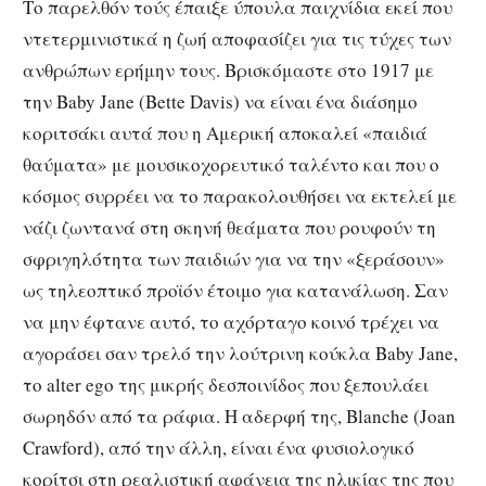
Το παρελθόν τούς έπαιξε ύπουλα παιχνίδια εκεί που
ντετερμινιστικά η ζωή αποφασίζει για τις τύχες των
ανθρώπων ερήμην τους. Βρισκόμαστε στο 1917 με
την Baby Jane (Bette Davis) να είναι ένα διάσημο
κοριτσάκι αυτά που η Αμερική αποκαλεί «παιδιά
θαύματα» με μουσικοχορευτικό ταλέντο και που ο
κόσμος συρρέει να το παρακολουθήσει να εκτελεί με
νάζι ζωντανά στη σκηνή θεάματα που ρουφούν τη
σφριγηλότητα των παιδιών για να την «ξεράσουν»
ως τηλεοπτικό προϊόν έτοιμο για κατανάλωση. Σαν
να μην έφτανε αυτό, το αχόρταγο κοινό τρέχει να
αγοράσει σαν τρελό την λούτρινη κούκλα Baby Jane,
το alter ego της μικρής δεσποινίδος που ξεπουλάει
σωρηδόν από τα ράφια. Η αδερφή της, Blanche (Joan
Crawford), από την άλλη, είναι ένα φυσιολογικό
κορίτσι στη ρεαλιστική αφάνεια της ηλικίας της που