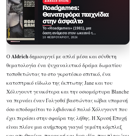
ΔΙΆΒΑΣΕ ΕΠΊΣΗΣ
Roadgames:
Θανατηφόρα παιχνίδια
στην άσφαλτο
Το «Roadgames» (1981), μια
όαση ανάμεσα στον ωκεανό των
μέτριων slasher ταινιών που
10 ΦΕΒΡΟΥΑΡΊΟΥ, 2024
πλημμύρισαν τη δεκαετία…
Aldrich
Ο
δημιουργεί με απλά μέσα και σύνθετη
θεματολογία ένα ψυχαναλυτικό δράμα δωματίου
τοποθετώντας το στο γκροτέσκο σπιτικό, ένα
κατοπτρικό είδωλο της έκπτωτης Jane και του
Χόλυγουντ γενικότερα και την οσιομάρτυρα Blanche
να περνάει έναν Γολγοθά βαστώντας ιώβια υπομονή
όσο αποδομείται το λιβιδινικό παλιό Χόλυγουντ που
έχει περάσει στην σφαίρα της λήθης. Η Χρυσή Εποχή
είναι πλέον μια ανήμπορη γιαγιά γεμάτη κόμπλεξ
και απωθημένα, παρακμή και δυσωδία, που πληρώνει