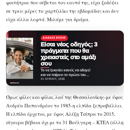
φοιτήτρια που σέβεται τον εαυτό της, είχα ξοδέψει
σε τρεις μέρες το χαρτζιλίκι της εβδομάδας και δεν
είχα άλλα λεφτά. Μιλάμε για δράμα.
ΔΙΆΒΑΣΕ ΕΠΊΣΗΣ
Είσαι νέος οδηγός; 3
πράγματα που θα
χρειαστείς στο αμάξι
σου
Το να ξεκινάει κανείς να οδηγεί
και να παίρνει το πρώτο του
αμάξι είναι μια ιδιαίτερα…
31 ΙΟΥΛΊΟΥ, 2026
Όμως φίλες και φίλοι, λαέ της Θεσσαλονίκης-με ύφος
Ανδρέα Παπανδρέου το 1985-η ελπίδα ξεπροβάλλει.
Η ελπίδα έρχεται, με ύφος Αλέξη Τσίπρα το 2015,
σίγουρα βέβαια όχι με το 31 Βούλγαρη – ΚΤΕΛ (άλλη