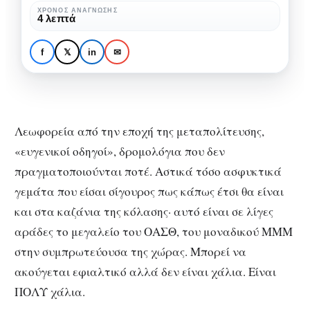
Από
ΧΡΌΝΟΣ ΑΝΆΓΝΩΣΗΣ
#EGRAPSA
ΑΠΌΨΕΙΣ
4 λεπτά
την
ΟΑΣΘ το μεγαλείο σου!
Eλίνα
Από την Eλίνα
f
𝕏
in
✉
Τουκουσμπαλίδου
Τουκουσμπαλίδου
Λεωφορεία από την εποχή της μεταπολίτευσης,
«ευγενικοί οδηγοί», δρομολόγια που δεν
πραγματοποιούνται ποτέ. Αστικά τόσο ασφυκτικά
γεμάτα που είσαι σίγουρος πως κάπως έτσι θα είναι
και στα καζάνια της κόλασης· αυτό είναι σε λίγες
αράδες το μεγαλείο του ΟΑΣΘ, του μοναδικού ΜΜΜ
στην συμπρωτεύουσα της χώρας. Μπορεί να
ακούγεται εφιαλτικό αλλά δεν είναι χάλια. Είναι
ΠΟΛΥ χάλια.