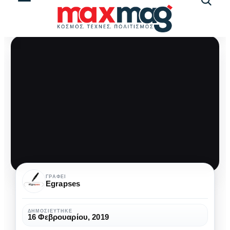
Αναζήτ
άρθρω
ΟΑΣΘ
ΓΡΆΦΕΙ
Egrapses
το
μεγαλείο
ΔΗΜΟΣΙΕΎΤΗΚΕ
16 Φεβρουαρίου, 2019
σου!