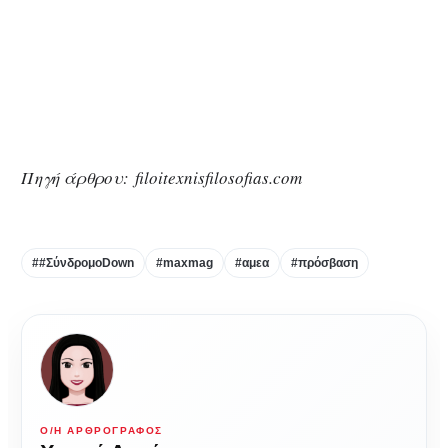
Πηγή άρθρου: filoitexnisfilosofias.com
##ΣύνδρομοDown
#maxmag
#αμεα
#πρόσβαση
Ο/Η ΑΡΘΡΟΓΡΆΦΟΣ