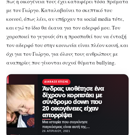
πως η οικογένεια τους έχει καταφέρει τόσα πράματα
με τον Γιώργο. Καταλαβαίνει το σκεπτικό του
κοινού, όπως λέει, αν υπήρχαν τα social media τότε,
και εγώ το ίδιο θα έκανα για τον αδερφό μου. Τον
χαροποιεί το γεγονός ότι η προσπαθεί του να ένταξή
τον αδερφό του στην κοινωνία είναι πλέον κοινή, και
όχι για τον Γιώργο, για όλους τους ανθρώπους με
αναπηρίες που γίνονται συχνά θύματα bullying.
ΔΙΆΒΑΣΕ ΕΠΊΣΗΣ
Άνδρας υιοθέτησε ένα
δίχρονο κοριτσάκι με
σύνδρομο down που
20 οικογένειες είχαν
απορρίψει
Μια ιστορία που συγκίνησε
παγκόσμιος είναι αυτή της
μικρής Alba. Το κοριτσάκι ήταν
26 ΑΠΡΙΛΊΟΥ, 2021