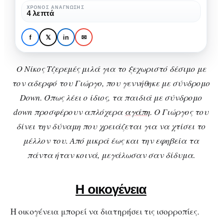
αχώριστα
ΧΡΌΝΟΣ ΑΝΆΓΝΩΣΗΣ
4 λεπτά
αδέρφια
ΑΜΕΑ
ΕΙΔΙΚΉ ΑΓΩΓΉ
Νίκος & Γιώργος: Δύο
f
𝕏
in
✉
αχώριστα αδέρφια
Ο Νίκος Τζερεμές μιλά για το ξεχωριστό δέσιμο με
τον αδερφό του Γιώργο, που γεννήθηκε με σύνδρομο
Down. Όπως λέει ο ίδιος, τα παιδιά με σύνδρομο
down προσφέρουν απλόχερα
αγάπη
. Ο Γιώργος του
δίνει την δύναμη που χρειάζεται για να χτίσει το
μέλλον του. Από μικρά έως και την εφηβεία τα
πάντα ήταν κοινά, μεγάλωσαν σαν δίδυμα.
Η οικογένεια
Η οικογένεια μπορεί να διατηρήσει τις ισορροπίες.