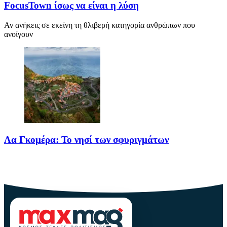
FocusTown ίσως να είναι η λύση
Αν ανήκεις σε εκείνη τη θλιβερή κατηγορία ανθρώπων που
ανοίγουν
Λα Γκομέρα: Το νησί των σφυριγμάτων
Πηγή: media.houseandgarden.co.ukΜακριά από τα πολύβουα
θέρετρα και τις κοσμοπολίτικες εικόνες