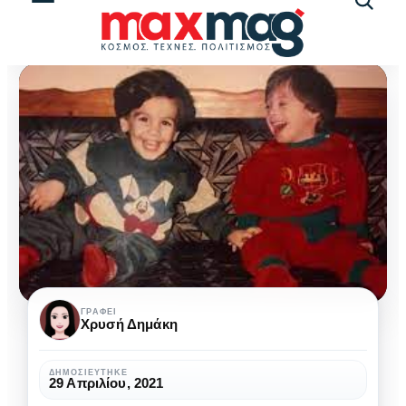
Αναζήτ
άρθρω
Νίκος
ΓΡΆΦΕΙ
Χρυσή Δημάκη
&
Γιώργος:
ΔΗΜΟΣΙΕΎΤΗΚΕ
29 Απριλίου, 2021
Δύο