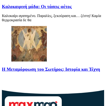
Καλοκαιρινή μόδα: Οι τάσεις φέτος
Καλοκαίρι αγαπημένο. Παραλίες, ξεκούραση και… ζέστη! Καμία
θερμοκρασία δε θα
Η Μεταμόρφωση του Σωτήρος: Ιστορία και Τέχνη
Η Μεταμόρφωση του Σωτήρος: Ιστορία και Έθιμα Στις 6
Αυγούστου