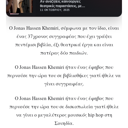
Αν αναζητείς καινούργιες
θεατρικές παραστάσεις, με
φρέσκους ανθρώπους και
11 ΟΚΤΩΒΡΊΟΥ, 2025
πρωτότυπη ματιά, σου έχω την
ιδανική πρόταση:…
Ο Jonas Hassen Khemiri, σύμφωνα με τον ίδιο, είναι
ένας 37χρονος συγγραφέας που έχει γράψει
πεντέμισι βιβλία, έξι θεατρικά έργα και είναι
πατέρας δύο παιδιών.
Ο Jonas Hassen Khemiri ήταν ένας έφηβος που
περνούσε την ώρα του σε βιβλιοθήκες γιατί ήθελε να
γίνει συγγραφέας.
Ο Jonas Hassen Khemiri ήταν ένας έφηβος που
περνούσε την ώρα του σε δισκοπωλεία γιατί ήθελε
να γίνει ο μεγαλύτερος μουσικός hip hop στη
Σουηδία.