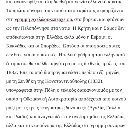
και αναγνωρίζεται στη διεθνή κοινωνία ελληνικό κράτος.
Τα πρώτα σύνορα του νεοσύστατου κράτους περιορίζονται
στη
γραμμή Αχελώου-Σπερχειού
, στα βόρεια, και φτάνουν
ως την Πελοπόννησο στα νότια. Η Κρήτη και η Σάμος δεν
επιδικάζονται στην Ελλάδα, αλλά μόνο η Εύβοια, οι
Κυκλάδες και οι Σποράδες. Ωστόσο οι αποφάσεις αυτές
δεν θα είναι οι οριστικές. H τελική ρύθμιση του ελληνικού
ζητήματος θα επέλθει αργότερα με τις διεθνείς πράξεις του
1832. Έπειτα από διαπραγματεύσεις περίπου έξι μηνών,
με τη Συνθήκη της Κωνσταντινούπολης (1832),
υπογράφεται στην Πόλη ο τελικός διακανονισμός με τον
οποίο η Οθωμανική Αυτοκρατορία αποδέχεται από κοινού
μαζί με τις τρεις «εγγυήτριες δυνάμεις» (Αγγλία, Γαλλία
και Ρωσία) και αναγνωρίζει την ανεξαρτησία της Ελλάδας,
αλλά και τα νέα σύνορα της Ελλάδας στη γραμμή συνόρων