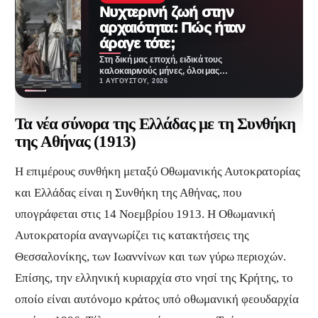
Νυχτερινή ζωή στην
αρχαιότητα: Πώς ήταν
άραγε τότε;
Στη δική μας εποχή, ειδικά τους
καλοκαιρινούς μήνες, όλοι μας
λίγο-πολύ βρίσκουμε ευκαιρίες
1 ΑΥΓΟΎΣΤΟΥ, 2026
να βγαίνουμε τα…
Τα νέα σύνορα της Ελλάδας με τη
Συνθήκη
της Αθήνας (1913)
Η επιμέρους συνθήκη μεταξύ Οθωμανικής Αυτοκρατορίας
και Ελλάδας είναι η Συνθήκη της Αθήνας, που
υπογράφεται στις 14 Νοεμβρίου 1913. Η Οθωμανική
Αυτοκρατορία αναγνωρίζει τις κατακτήσεις της
Θεσσαλονίκης, των Ιωαννίνων και των γύρω περιοχών.
Επίσης, την ελληνική κυριαρχία στο νησί της Κρήτης, το
οποίο είναι αυτόνομο κράτος υπό οθωμανική φεουδαρχία