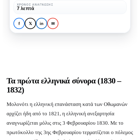
της
ΧΡΌΝΟΣ ΑΝΆΓΝΩΣΗΣ
7 λεπτά
Ελλάδας
ΙΣΤΟΡΊΑ
ΠΟΛΙΤΙΣΜΌΣ
από
Όλα τα νέα σύνορα της
f
𝕏
in
✉
το
Ελλάδας από το 1821
1821
Τα πρώτα ελληνικά σύνορα (1830 –
1832)
Μολονότι η ελληνική επανάσταση κατά των Οθωμανών
αρχίζει ήδη από το 1821, η ελληνική ανεξαρτησία
αναγνωρίζεται μόλις στις 3 Φεβρουαρίου 1830. Με το
πρωτόκολλο της 3ης Φεβρουαρίου τερματίζεται ο πόλεμος