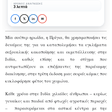
της
ΧΡΌΝΟΣ ΑΝΆΓΝΩΣΗΣ
ΕΞΆΛΕΙΨΗ ΤΗΣ ΒΊΑΣ
ΚΟΙΝΩΝΊΑ
ΠΟΛΙΤΙΣΜΌΣ
3 λεπτά
κουλτούρας
Σούπερ ηρωίδα μάχεται
του
κατά της κουλτούρας
f
𝕏
in
✉
βιασμού
του βιασμού στην Ινδία
στην
Ινδία
Μία σούπερ ηρωίδα, η Πρίγια, θα χρησιμοποιήσει τις
δυνάμεις της για να καταπολεμήσει τα εγκλήματα
σεξουαλικής κακοποίησης και εκμετάλλευσης στην
Ινδία, καθώς επίσης και το στίγμα που
αντιμετωπίζουν οι επιζήσαντες της παράνομης
διακίνησης, στην τρίτη έκδοση μιας σειράς κόμικς που
κυκλοφόρησε φέτος τον χειμώνα.
Κάθε χρόνο στην Ινδία χιλιάδες άνθρωποι – κυρίως
γυναίκες και παιδιά από φτωχές αγροτικές περιοχές
– παρασυρόμενοι στα αστικά κέντρα με την