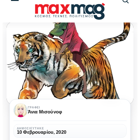
Αναζήτ
άρθρω
Σούπερ
ΓΡΆΦΕΙ
Άνια Μισούνοφ
ηρωίδα
μάχεται
ΔΗΜΟΣΙΕΎΤΗΚΕ
10 Φεβρουαρίου, 2020
κατά