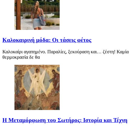
Καλοκαιρινή μόδα: Οι τάσεις φέτος
Καλοκαίρι αγαπημένο. Παραλίες, ξεκούραση και… ζέστη! Καμία
θερμοκρασία δε θα
Η Μεταμόρφωση του Σωτήρος: Ιστορία και Τέχνη
Η Μεταμόρφωση του Σωτήρος: Ιστορία και Έθιμα Στις 6