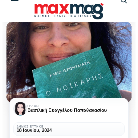
Αναζήτ
άρθρω
Κλειώ
ΓΡΆΦΕΙ
Βασιλική Ευαγγέλου Παπαθανασίου
Ιερωνυμάκη:
«Έγραφα
ΔΗΜΟΣΙΕΎΤΗΚΕ
18 Ιουνίου, 2024
από