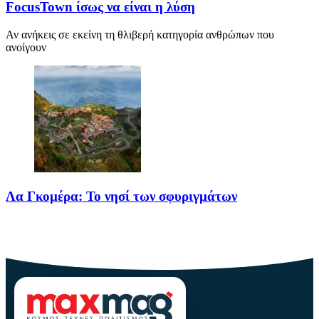
FocusTown ίσως να είναι η λύση
Αν ανήκεις σε εκείνη τη θλιβερή κατηγορία ανθρώπων που
ανοίγουν
Λα Γκομέρα: Το νησί των σφυριγμάτων
Πηγή: media.houseandgarden.co.ukΜακριά από τα πολύβουα
θέρετρα και τις κοσμοπολίτικες εικόνες