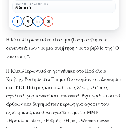
μικρό
ΧΡΌΝΟΣ ΑΝΆΓΝΩΣΗΣ
ΣΥΓΓΡΑΦΕΊΣ
ΣΥΝΕΝΤΕΎΞΕΙΣ
5 λεπτά
παιδί»
Κλειώ Ιερωνυμάκη:
«Έγραφα από μικρό
f
𝕏
in
✉
παιδί»
Η Κλειώ Ιερωνυμάκη είναι μαζί στη στήλη των
συνεντεύξεων για μια συζήτηση για το βιβλίο της “Ο
νοικάρης “.
Η Κλειώ Ιερωνυμάκη γεννήθηκε στο Ηράκλειο
Κρήτης. Φοίτησε στο Τμήμα Οικονομίας και Διοίκησης
στο Τ.Ε.Ι. Πάτρας και μιλά τρεις ξένες γλώσσες:
αγγλικά, γερμανικά και ισπανικά. Έχει γράψει σειρά
άρθρων και διηγημάτων κυρίως για αγορές του
εξωτερικού, και συνεργάστηκε με τα ΜΜΕ
«Ηράκλειο star», «Ρυθμός 104,5», «Woman news».