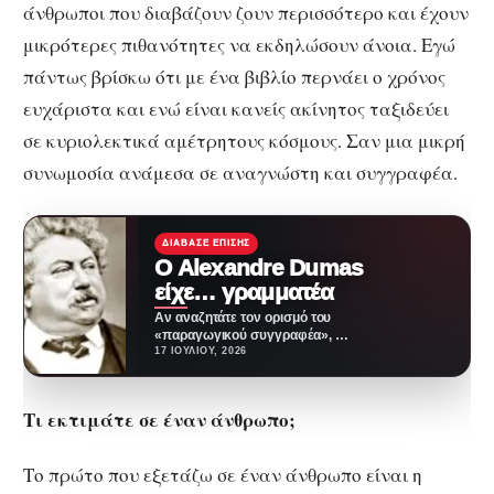
άνθρωποι που διαβάζουν ζουν περισσότερο και έχουν
μικρότερες πιθανότητες να εκδηλώσουν άνοια. Εγώ
πάντως βρίσκω ότι με ένα βιβλίο περνάει ο χρόνος
ευχάριστα και ενώ είναι κανείς ακίνητος ταξιδεύει
σε κυριολεκτικά αμέτρητους κόσμους. Σαν μια μικρή
συνωμοσία ανάμεσα σε αναγνώστη και συγγραφέα.
ΔΙΆΒΑΣΕ ΕΠΊΣΗΣ
Ο Alexandre Dumas
είχε… γραμματέα
Αν αναζητάτε τον ορισμό του
«παραγωγικού συγγραφέα», ο
Alexandre Dumas είναι η
17 ΙΟΥΛΊΟΥ, 2026
απάντηση. Ο άνθρωπος που…
Τι εκτιμάτε σε έναν άνθρωπο;
Το πρώτο που εξετάζω σε έναν άνθρωπο είναι η