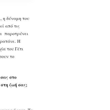
, η δύναμη του
ί από τις
τα παροτρύνει
αρατάνε. Η
ία του Γέτι
σουν το
ά με
γιο
σας στο
στη ζωή σας;