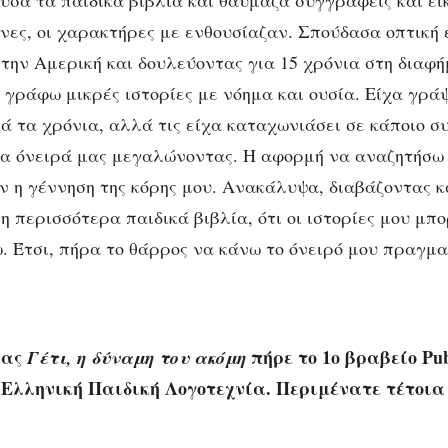
ύσα τα παιδικά βιβλία και θαύμαζα συγγραφείς και ε
όνες, οι χαρακτήρες με ενθουσίαζαν. Σπούδασα οπτική 
την Αμερική και δουλεύοντας για 15 χρόνια στη διαφή
 γράφω μικρές ιστορίες με νόημα και ουσία. Είχα γράψ
τά τα χρόνια, αλλά τις είχα καταχωνιάσει σε κάποιο σ
α όνειρά μας μεγαλώνοντας. Η αφορμή να αναζητήσω ε
αν η γέννηση της κόρης μου. Ανακάλυψα, διαβάζοντας 
η περισσότερα παιδικά βιβλία, ότι οι ιστορίες μου μπ
ω. Έτσι, πήρα το θάρρος να κάνω το όνειρό μου πραγμα
σας
πήρε το 1ο βραβείο
P
u
Γέτι, η δύναμη του ακόμη
Ελληνική Παιδική Λογοτεχνία. Περιμένατε τέτοια