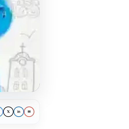
𝕏
in
✉