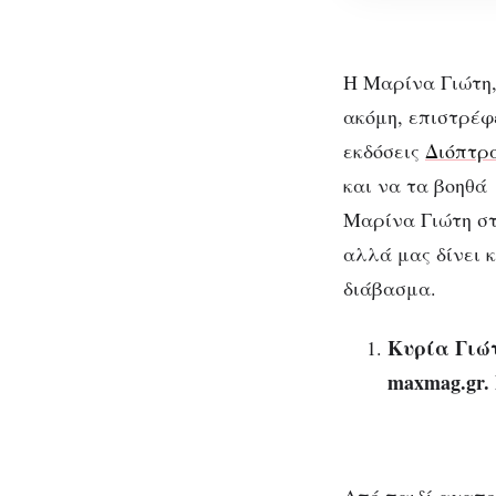
με
ένα
Η Μαρίνα Γιώτη,
υπέροχο
ημερολόγιο
ακόμη, επιστρέφ
θετικής
εκδόσεις
Διόπτρ
σκέψης
και να τα βοηθά
Μαρίνα Γιώτη σ
αλλά μας δίνει 
O Γ
διάβασμα.
έν
Κυρία Γιώτ
maxmag.gr.