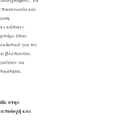
ικονογράφους. Τα
επικοινωνία και
μιση
ει κάποιες
υρτάρι όπου
κδοτικό για τις
και βλέποντας
ορούσαν να
τικότητα.
blic στην
 αποδοχή και