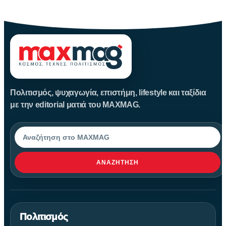
Πριν από περίπου 3.600 χρόνια, άνθρωποι της Εποχής του Χαλκού
Πολιτισμός, ψυχαγωγία, επιστήμη, lifestyle και ταξίδια
με την editorial ματιά του MAXMAG.
Αναζήτηση
ΑΝΑΖΉΤΗΣΗ
Πολιτισμός