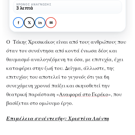
από
Τάκης Χρυσικάκος: «
ΧΡΌΝΟΣ ΑΝΆΓΝΩΣΗΣ
3 λεπτά
όσα
Πολλά από όσα έλεγε ο
έλεγε
Καζαντζάκης είναι και
f
𝕏
in
✉
ο
σκέψεις δικές μου»
Καζαντζάκης
Ο Τάκης Χρυσικάκος είναι από τους ανθρώπους που
είναι
όταν τον συνάντησα από κοντά ένιωσα δέος και
και
θαυμασμό αναλογιζόμενη τα όσα, με επιτυχία, έχει
σκέψεις
καταφέρει στην ζωή του. Δείγμα, άλλωστε, της
δικές
επιτυχίας του αποτελεί το γεγονός ότι για 6η
μου»
συνεχόμενη χρονιά παίζει και σκηνοθετεί την
θεατρική παράσταση «
Αναφορά στο Γκρέκο
», που
βασίζεται στο ομώνυμο έργο.
Επιμέλεια συνέντευξης: Χριστίνα Λιόντη