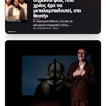
σημαίνει φως που
χρέος έχει να
μεταλαμπαδευτεί, στο
θεατή»
Η Λαμπρινή Θάνου, ζώντας σε
μία μικρή επαρχιακή πόλη,
μεγάλωσε «παίζοντας» ρόλους
29 ΙΑΝΟΥΑΡΊΟΥ, 2018
σε γιορτές με κοινό…