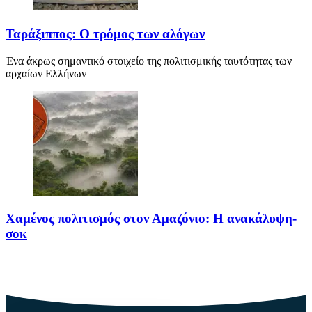
Ταράξιππος: Ο τρόμος των αλόγων
Ένα άκρως σημαντικό στοιχείο της πολιτισμικής ταυτότητας των
αρχαίων Ελλήνων
Χαμένος πολιτισμός στον Αμαζόνιο: Η ανακάλυψη-
σοκ
Για δεκαετίες, ο Αμαζόνιος θεωρούνταν μια σχεδόν παρθένα
ζούγκλα, ανέγγιχτη