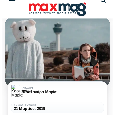
Αναζήτ
άρθρω
Εκατό
ΓΡΆΦΕΙ
Καστανάρα Μαρία
λέξεις
για
ΔΗΜΟΣΙΕΎΤΗΚΕ
21 Μαρτίου, 2019
το