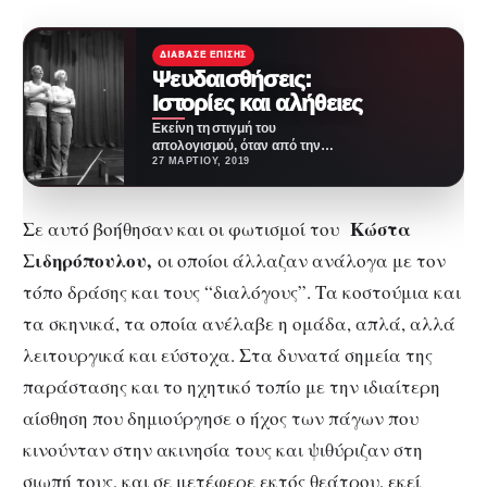
ΔΙΆΒΑΣΕ ΕΠΊΣΗΣ
Ψευδαισθήσεις:
Ιστορίες και αλήθειες
Εκείνη τη στιγμή του
απολογισμού, όταν από την
πραγματικότητα της ζωής
27 ΜΑΡΤΊΟΥ, 2019
περνάς σε εκείνη του θανάτου,
…
Κώστα
Σε αυτό βοήθησαν και οι φωτισμοί του
Σιδηρόπουλου,
οι οποίοι άλλαζαν ανάλογα με τον
τόπο δράσης και τους “διαλόγους”. Τα κοστούμια και
τα σκηνικά, τα οποία ανέλαβε η ομάδα, απλά, αλλά
λειτουργικά και εύστοχα. Στα δυνατά σημεία της
παράστασης και το ηχητικό τοπίο με την ιδιαίτερη
αίσθηση που δημιούργησε ο ήχος των πάγων που
κινούνταν στην ακινησία τους και ψιθύριζαν στη
σιωπή τους, και σε μετέφερε εκτός θεάτρου, εκεί