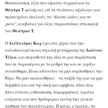
Θεσσαλονίκη, λίγο που είμαστε τυχεροί και το
Θέατρο Τ
φιλοξενεί, επί το πλείστον, αξιόλογες και
προσεγμένες δουλειές, το
“Εκατό λέξεις για το
χιόνι”
, ανεβαίνει για λίγες παραστάσεις στη σκηνή
Θεάτρου Τ
του
.
Αλέξανδρος Κωχ
Ο
έχει στα χέρια του την
Ιωάννας
καλοδουλεμένη και στρωτή μετάφραση της
Τζίκα
, και σκηνοθετεί την ίδια σε μια παράσταση
που σε παρασέρνει με το ρυθμό της και σε γεμίζει
συναίσθημα. Είναι αδύνατον να μην συμπαθήσεις την
Ρόρυ. Να μην ακολουθήσεις το ταξίδι της και να μην
θυμηθείς και εσύ την δική σου εφηβεία, όπου όλα
ήταν έντονα, ενθουσιώδη, παρορμητικά, γεμάτα
ενέργεια, και σου πρόσφεραν εκείνη την γλυκιά
αίσθηση του πρωτόγνωρου. Η φιλία, ο έρωτας, το