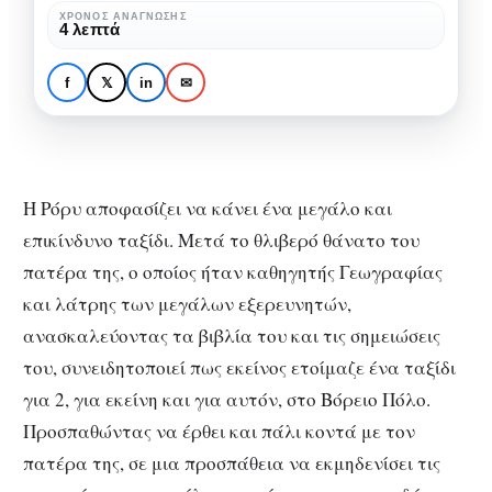
χιόνι-
ΧΡΌΝΟΣ ΑΝΆΓΝΩΣΗΣ
ΚΡΙΤΙΚΈΣ ΘΕΑΤΡΙΚΏΝ ΠΑΡΑΣΤΆΣΕΩΝ
4 λεπτά
Στη
Εκατό λέξεις για το χιόνι-
ζεστασιά
Στη ζεστασιά των
f
𝕏
in
✉
των
πάγων
πάγων
Η Ρόρυ αποφασίζει να κάνει ένα μεγάλο και
επικίνδυνο ταξίδι. Μετά το θλιβερό θάνατο του
πατέρα της, ο οποίος ήταν καθηγητής Γεωγραφίας
και λάτρης των μεγάλων εξερευνητών,
ανασκαλεύοντας τα βιβλία του και τις σημειώσεις
του, συνειδητοποιεί πως εκείνος ετοίμαζε ένα ταξίδι
για 2, για εκείνη και για αυτόν, στο Βόρειο Πόλο.
Προσπαθώντας να έρθει και πάλι κοντά με τον
πατέρα της, σε μια προσπάθεια να εκμηδενίσει τις