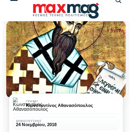
Αναζήτ
άρθρω
Άγιος
ΓΡΆΦΕΙ
Κωνσταντίνος Αθανασόπουλος
Γρηγόριος,
o
ΔΗΜΟΣΙΕΎΤΗΚΕ
24 Νοεμβρίου, 2018
επίσκοπος