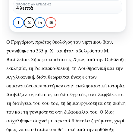
Νύσσης
ΧΡΌΝΟΣ ΑΝΆΓΝΩΣΗΣ
4 λεπτά
ΒΙΒΛΊΟ
Άγιος Γρηγόριος, o
f
𝕏
in
✉
επίσκοπος Νύσσης
Ο Γρηγόριος, πρώτος θεολόγος του νηπτικού βίου,
γεννήθηκε το 335 μ. Χ. και ήταν αδελφός του Μ.
Βασιλείου. Σήμερα τιμάται ως Άγιος από την Ορθόδοξη
εκκλησία, τη Ρωμαιοκαθολική, τη Λουθηρανική και την
Αγγλικανική, διότι θεωρείται ένας εκ των
σημαντικότερων πατέρων στην εκκλησιαστική ιστορία.
Διαβάζοντας κάποιος τα όσα έγραψε, αντιλαμβάνεται
τη διαύγεια του νου του, τη δημιουργικότητα στη σκέψη
του και τη γονιμότητα στη διδασκαλία του. Ο ίδιος
ασχολήθηκε συχνά με αρκετά δύσκολα ζητήματα, χωρίς
όμως να αποστασιοποιηθεί ποτέ από την ορθόδοξη