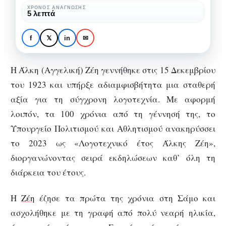
100
ΧΡΌΝΟΣ ΑΝΆΓΝΩΣΗΣ
ΒΙΒΛΊΟ
ΣΥΓΓΡΑΦΕΊΣ
5 λεπτά
χρόνια
Λογοτεχνικό έτος Άλκης
από
Ζέη: 100 χρόνια από τη
f
𝕏
in
✉
τη
γέννησή της
γέννησή
Η Άλκη (Αγγελική) Ζέη γεννήθηκε στις 15 Δεκεμβρίου
της
του 1923 και υπήρξε αδιαμφισβήτητα μια σταθερή
αξία για τη σύγχρονη λογοτεχνία. Με αφορμή
λοιπόν, τα 100 χρόνια από τη γέννησή της, το
Υπουργείο Πολιτισμού και Αθλητισμού ανακηρύσσει
το 2023 ως «Λογοτεχνικό έτος Άλκης Ζέη»,
διοργανώνοντας σειρά εκδηλώσεων καθ’ όλη τη
διάρκεια του έτους.
Η
Ζέη
έζησε τα πρώτα της χρόνια στη Σάμο και
ασχολήθηκε με τη γραφή από πολύ νεαρή ηλικία,