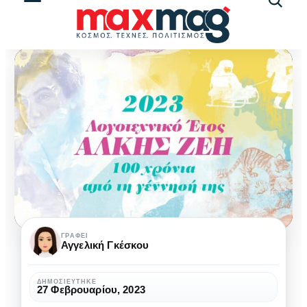
Αναζήτ
άρθρω
Λογοτεχνικό
ΓΡΆΦΕΙ
Αγγελική Γκέσκου
έτος
Άλκης
ΔΗΜΟΣΙΕΎΤΗΚΕ
27 Φεβρουαρίου, 2023
Ζέη: