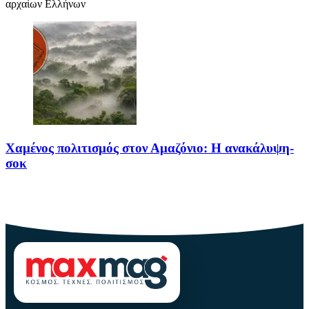
αρχαίων Ελλήνων
Χαμένος πολιτισμός στον Αμαζόνιο: Η ανακάλυψη-
σοκ
Για δεκαετίες, ο Αμαζόνιος θεωρούνταν μια σχεδόν παρθένα
ζούγκλα, ανέγγιχτη