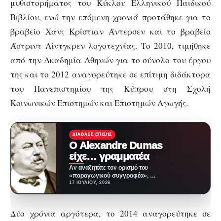
μυθιστορήματος του Κύκλου Ελληνικού Παιδικού
Βιβλίου, ενώ την επόμενη χρονιά προτάθηκε για το
βραβείο Χανς Κρίστιαν Άντερσεν και το βραβείο
Άστριντ Λίντγκρεν λογοτεχνίας. Το 2010, τιμήθηκε
από την Ακαδημία Αθηνών για το σύνολο του έργου
της και το 2012 αναγορεύτηκε σε επίτιμη διδάκτορα
του Πανεπιστημίου της Κύπρου στη Σχολή
Κοινωνικών Επιστημών και Επιστημών Αγωγής.
ΔΙΆΒΑΣΕ ΕΠΊΣΗΣ
Ο Alexandre Dumas
είχε… γραμματέα
Αν αναζητάτε τον ορισμό του
«παραγωγικού συγγραφέα», ο
Alexandre Dumas είναι η
17 ΙΟΥΛΊΟΥ, 2026
απάντηση. Ο άνθρωπος που…
Δύο χρόνια αργότερα, το 2014 αναγορεύτηκε σε