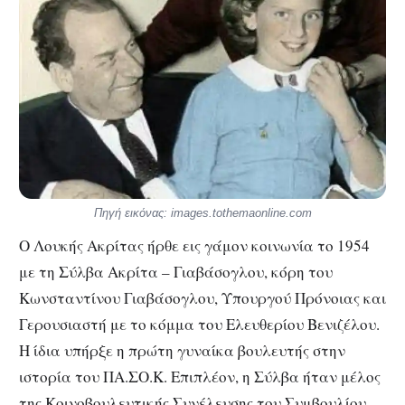
Πηγή εικόνας: images.tothemaonline.com
Ο Λουκής Ακρίτας ήρθε εις γάμον κοινωνία το 1954
με τη Σύλβα Ακρίτα – Γιαβάσογλου, κόρη του
Κωνσταντίνου Γιαβάσογλου, Υπουργού Πρόνοιας και
Γερουσιαστή με το κόμμα του Ελευθερίου Βενιζέλου.
Η ίδια υπήρξε η πρώτη γυναίκα βουλευτής στην
ιστορία του ΠΑ.ΣΟ.Κ. Επιπλέον, η Σύλβα ήταν μέλος
της Κοινοβουλευτικής Συνέλευσης του Συμβουλίου