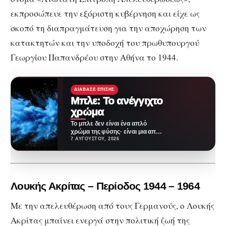
εκπροσώπευε την εξόριστη κυβέρνηση και είχε ως
σκοπό τη διαπραγμάτευση για την αποχώρηση των
κατακτητών και την υποδοχή του πρωθυπουργού
Γεωργίου Παπανδρέου στην Αθήνα το 1944.
ΔΙΆΒΑΣΕ ΕΠΊΣΗΣ
Μπλε: Το ανέγγιχτο
χρώμα
Το μπλε δεν είναι ένα απλό
χρώμα της φύσης· είναι μια από
τις πιο επιτυχημένες
7 ΑΥΓΟΎΣΤΟΥ, 2026
ψευδαισθήσεις…
Λουκής Ακρίτας – Περίοδος 1944 – 1964
Με την απελευθέρωση από τους Γερμανούς, ο Λουκής
Ακρίτας μπαίνει ενεργά στην πολιτική ζωή της