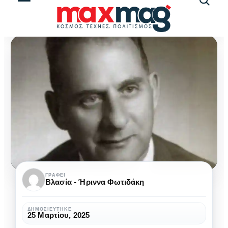
Αναζήτ
άρθρω
Λουκής
ΓΡΆΦΕΙ
Βλασία - Ήριννα Φωτιδάκη
Ακρίτας:
Ελληνοκύπριος
ΔΗΜΟΣΙΕΎΤΗΚΕ
25 Μαρτίου, 2025
Πολιτικός