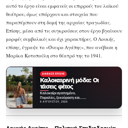
αυτό το έργο είναι εμφανείς οι επιρροές του λαϊκού
θεάτρου, όμως υπάρχουν και στοιχεία που
παραπέμπουν στη δομή της αρχαίας τραγωδίας.
Επίσης, μέσα από τις συγκρούσεις στον έργο βγαίνουν
μορφές συμβολικές και όχι χαρακτήρες. Ο Λουκής,
επίσης, έγραψε το «Όνειρο Αγάπης», που ανέβασε η
Μαρίκα Κοτοπούλη στο θέατρό της το 1941.
ΔΙΆΒΑΣΕ ΕΠΊΣΗΣ
Καλοκαιρινή μόδα: Οι
τάσεις φέτος
Καλοκαίρι αγαπημένο.
Παραλίες, ξεκούραση και…
ζέστη! Καμία θερμοκρασία δε θα
6 ΑΥΓΟΎΣΤΟΥ, 2026
μας περιορίσει από το να
έχουμε…