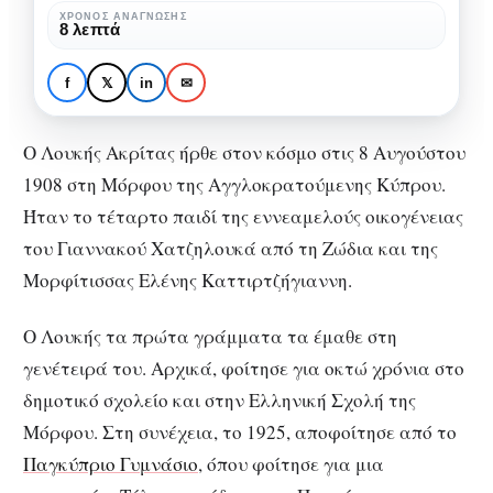
με
ΧΡΌΝΟΣ ΑΝΆΓΝΩΣΗΣ
ΑΦΙΕΡΏΜΑΤΑ
ΣΥΓΓΡΑΦΕΊΣ
8 λεπτά
σημαντικό
Λουκής Ακρίτας:
έργο
Ελληνοκύπριος
f
𝕏
in
✉
Πολιτικός με σημαντικό
έργο
Ο Λουκής Ακρίτας ήρθε στον κόσμο στις 8 Αυγούστου
1908 στη Μόρφου της Αγγλοκρατούμενης Κύπρου.
Ήταν το τέταρτο παιδί της εννεαμελούς οικογένειας
του Γιαννακού Χατζηλουκά από τη Ζώδια και της
Μορφίτισσας Ελένης Καττιρτζήγιαννη.
Ο Λουκής τα πρώτα γράμματα τα έμαθε στη
γενέτειρά του. Αρχικά, φοίτησε για οκτώ χρόνια στο
δημοτικό σχολείο και στην Ελληνική Σχολή της
Μόρφου. Στη συνέχεια, το 1925, αποφοίτησε από το
Παγκύπριο Γυμνάσιο
, όπου φοίτησε για μια