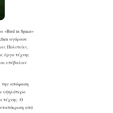
«Bird in Space»
ichen αγόρασε
ες Πολιτείες.
ως έργο τέχνης
και επέβαλαν
ε την απόφαση
ον υψηλότερο
α τέχνης. Ο
ανταπόκριση από