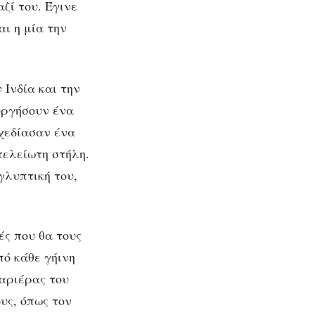
ζί του. Έγινε
αι η μία την
 Ινδία και την
ουργήσουν ένα
σχεδίασαν ένα
τελείωτη στήλη.
γλυπτική του,
ές που θα τους
ό κάθε γήινη
καριέρας του
υς, όπως τον