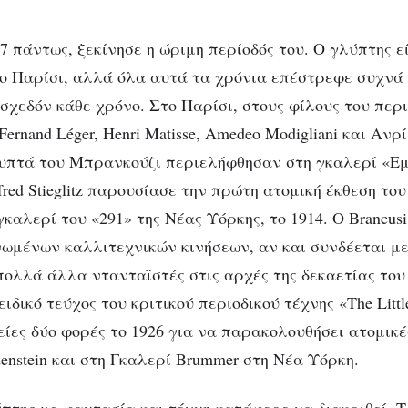
7 πάντως, ξεκίνησε η ώριμη περίοδός του. Ο γλύπτης ε
ο Παρίσι, αλλά όλα αυτά τα χρόνια επέστρεφε συχνά
ί σχεδόν κάθε χρόνο. Στο Παρίσι, στους φίλους του πε
ernand Léger, Henri Matisse, Amedeo Modigliani και Ανρί
υπτά του Μπρανκούζι περιελήφθησαν στη γκαλερί «Ε
red Stieglitz παρουσίασε την πρώτη ατομική έκθεση το
καλερί του «291» της Νέας Υόρκης, το 1914. Ο Brancus
ωμένων καλλιτεχνικών κινήσεων, αν και συνδέεται με F
ι πολλά άλλα ντανταϊστές στις αρχές της δεκαετίας του 
ειδικό τεύχος του κριτικού περιοδικού τέχνης «The Littl
ίες δύο φορές το 1926 για να παρακολουθήσει ατομικέ
enstein και στη Γκαλερί Brummer στη Νέα Υόρκη.