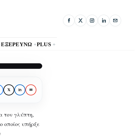
ΕΞΕΡΕΥΝΩ
PLUS
+
+
+
της
𝕏
in
✉
ης
α τον γλύπτη,
ο οποίος υπήρξε
υ