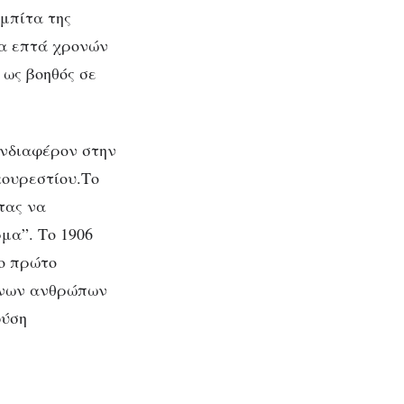
μπίτα της
ία επτά χρονών
 ως βοηθός σε
ενδιαφέρον στην
κουρεστίου.Το
τας να
μα”. Το 1906
το πρώτο
μένων ανθρώπων
φύση