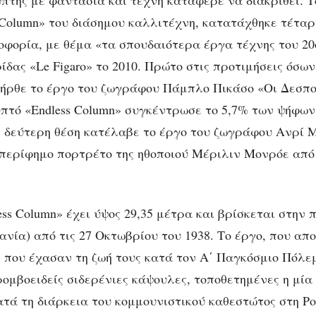
πτης με φαντασία και τέχνη κατάφερε να διακριθεί. 
 Column» του διάσημου καλλιτέχνη, κατατάχθηκε τέταρ
οφορία, με θέμα «τα σπουδαιότερα έργα τέχνης του 20
ίδας «Le Figaro» το 2010. Πρώτο στις προτιμήσεις όσω
ήρθε το έργο του ζωγράφου Πάμπλο Πικάσο «Οι Δεσποι
υπτό «Endless Column» συγκέντρωσε το 5,7% των ψήφων
η δεύτερη θέση κατέλαβε το έργο του ζωγράφου Ανρί 
ο περίφημο πορτρέτο της ηθοποιού Μέριλιν Μονρόε από
ess Column» έχει ύψος 29,35 μέτρα και βρίσκεται στην
ανία) από τις 27 Οκτωβρίου του 1938. Το έργο, που απ
 που έχασαν τη ζωή τους κατά τον Α΄ Παγκόσμιο Πόλεμ
ρομβοειδείς σιδερένιες κάψουλες, τοποθετημένες η μία
ατά τη διάρκεια του κομμουνιστικού καθεστώτος στη Ρ