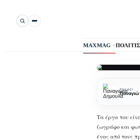
Αναζήτηση
άρθρων
+
MAXMAG
ΠΟΛΙΤΙ
Μπρανκούζι
Μπ
Ο
ΓΡΆΦΕΙ
Παναγιώ
γλύπτης
τ
της
φαντασίας
Τα έργα του είνα
και
ζωγράφο και φωτ
της
ένας από τους π