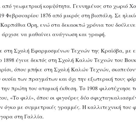
 από γεωμετρική κομψότητα. Γεννημένος στο χωριό Χο
 19 Φεβρουαρίου 1876 από μικρός στη βιοπάλη. Σε ηλικ
 Καρπάθια Όρη, ενώ στα δεκαοκτώ χρόνια του δούλευε
ί άρχισε να μαθαίνει ανάγνωση και γραφή.
ε στη Σχολή Εφαρμοσμένων Τεχνών της Κραϊόβα, με 
ο 1898 έγινε δεκτός στη Σχολή Καλών Τεχνών του Βου
αρίσι, όπου μπήκε στη Σχολή Καλών Τεχνών, σκοπεύον
 ουσία των πραγμάτων και όχι την εξωτερική τους φόρ
την πρώτη του ατομική έκθεση. Το 1908 φιλοτέχνησε 
του, «Το φιλί», όπου οι φιγούρες δύο σφιχταγκαλιασ
ν όγκο με συμμετρικές γραμμές. Η καλλιτεχνική του 
γορα στη Γαλλία.