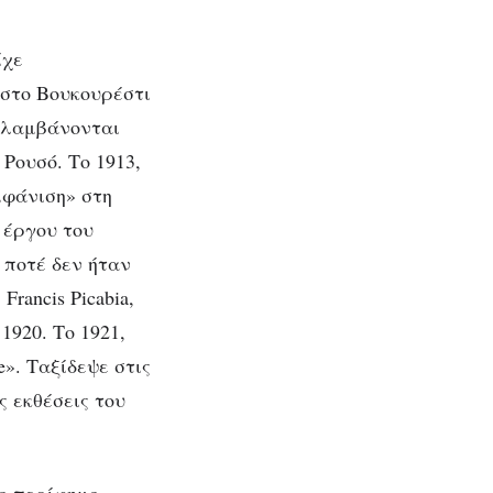
ίχε
 στο Βουκουρέστι
ριλαμβάνονται
 Ρουσό. Το 1913,
μφάνιση» στη
υ έργου του
i ποτέ δεν ήταν
rancis Picabia,
1920. Το 1921,
e». Ταξίδεψε στις
ς εκθέσεις του