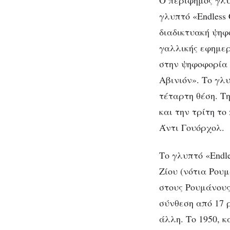
Ο περίφημος γλύ
γλυπτό «Endless
διαδικτυακή ψηφ
γαλλικής εφημερ
στην ψηφοφορία 
Αβινιόν». Το γλ
τέταρτη θέση. Τ
και την τρίτη τ
Άντι Γουόρχολ.
Το γλυπτό «Endl
Ζίου (νότια Ρουμ
στους Ρουμάνους
σύνθεση από 17 
άλλη. Το 1950, κ