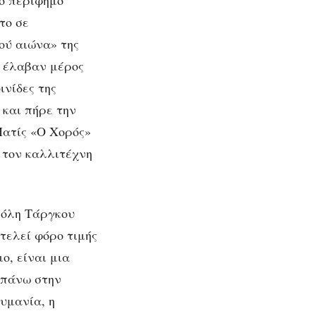
Το περίφημο
το σε
ού αιώνα» της
ν έλαβαν μέρος
νίδες της
 και πήρε την
Ματίς «Ο Χορός»
 τον καλλιτέχνη
 πόλη Τάργκου
οτελεί φόρο τιμής
ο, είναι μια
 πάνω στην
ουμανία, η