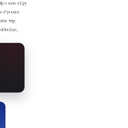
ς» και είχε
ι έγιναν
σία της
ράπεζας.