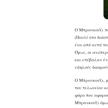
O Μπρανκούζι πα
(Πουλί στο διάσ
ένα από αυτά τα
Όμως, οι ανώτερ
και επέβαλαν έν
υψηλούς δασμούς
Ο Μπρανκούζι, μ
του τελωνείου κ
φόρο που αφορού
Μπρανκούζι όμως