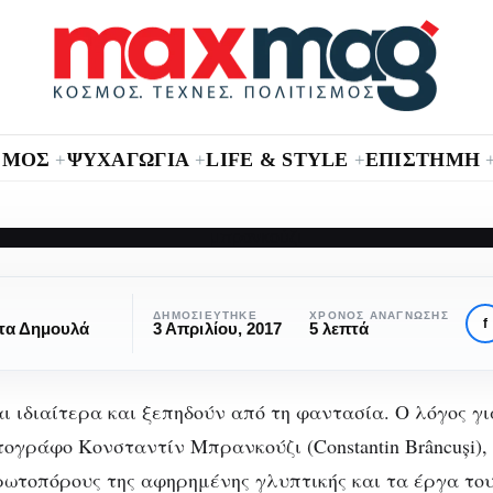
ΣΜΟΣ
ΨΥΧΑΓΩΓΙΑ
LIFE & STYLE
ΕΠΙΣΤΗΜΗ
+
+
+
:
ΠΟΛΙΤΙΣΜΌΣ
ΠΡΌΣΩΠΑ
ρανκούζι: Ο γλύπ
ΔΗΜΟΣΙΕΎΤΗΚΕ
ΧΡΌΝΟΣ ΑΝΆΓΝΩΣΗΣ
f
τα Δημουλά
3 Απριλίου, 2017
5 λεπτά
ης φαντασίας και τ
ι ιδιαίτερα και ξεπηδούν από τη φαντασία. Ο λόγος γι
κομψότητας
ογράφο Κονσταντίν Μπρανκούζι (Constantin Brâncuși), 
ρωτοπόρους της αφηρημένης γλυπτικής και τα έργα το