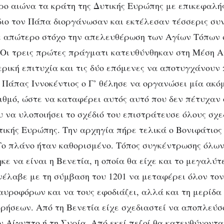
ρο αιώνα τα κράτη της Δυτικής Ευρώπης με επικεφαλής
διο τον Πάπα διοργάνωσαν και εκτέλεσαν τέσσερις συ
 απώτερο στόχο την απελευθέρωση των Αγίων Τόπων 
 Οι τρεις πρώτες πράγματι κατευθύνθηκαν στη Μέση Α
ερική επιτυχία και τις δύο επόμενες να αποτυγχάνουν
ο Πάπας Ιννοκέντιος ο Γ’ θέλησε να οργανώσει μία ακ
ιθμό, ώστε να καταφέρει αυτός αυτό που δεν πέτυχαν 
υ να υλοποιήσει το σχέδιό του επιστράτευσε όλους σχε
τικής Ευρώπης. Την αρχηγία πήρε τελικά ο Βονιφάτιος
Το πλάνο ήταν καθορισμένο. Τόπος συγκέντρωσης όλω
ε να είναι η Βενετία, η οποία θα είχε και το μεγαλύτ
νέλαβε με τη σύμβαση του 1201 να μεταφέρει όλον τον 
αυροφόρων και να τους εφοδιάζει, αλλά και τη μερίδα
ιρήσεων. Από τη Βενετία είχε σχεδιαστεί να αποπλεύσ
ν Αίγυπτο ή τη Συρία. Από εκεί πεζοί θα κατευθύνοντα