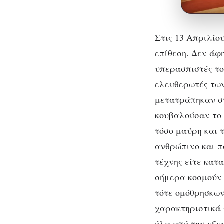
Στις 13 Απριλίου
επίθεση. Δεν άφ
υπερασπιστές του
ελευθερωτές των
μετατράπηκαν στ
κουβαλούσαν το 
τόσο μαύρη και 
ανθρώπινο και π
τέχνης είτε κατ
σήμερα κοσμούν 
τότε ομόθρησκων
χαρακτηριστικά 
όλα από την εξε