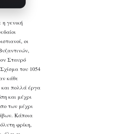
 η γενική
ουδαίοι
ιστιανοί, οι
 Βυζαντινών,
τον Σταυρό
 Σχίσμα του 1054
αν κάθε
η και πολλά έργα
πη και μέχρι
ωπο των μέχρι
άβων. Κάποια
πόλυτη φρίκη,
 όλοι οι