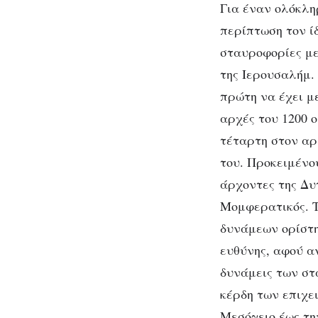
Για έναν ολόκλη
περίπτωση τον ί
σταυροφορίες με
της Ιερουσαλήμ.
πρώτη να έχει μ
αρχές του 1200 
τέταρτη στον αρ
του. Προκειμένο
άρχοντες της Δυ
Μομφερατικός. 
δυνάμεων ορίστηκ
ευθύνης, αφού α
δυνάμεις των στ
κέρδη των επιχε
Μεσόγειο έως τη