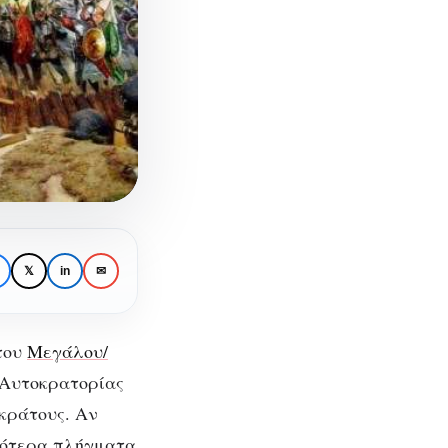
𝕏
in
✉
του
Μεγάλου/
ς Αυτοκρατορίας
 κράτους. Αν
ριότερα πλήγματα