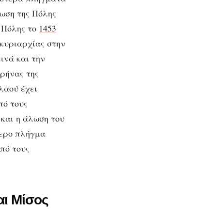
λωση της Πόλης
ς Πόλης το
1453
 κυριαρχίας στην
ινά και την
ρήνας της
 λαού έχει
πό τους
 και η άλωση του
τερο πλήγμα
πό τους
αι Μίσος