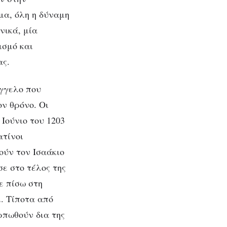
μα, όλη η δύναμη
νικά, μία
ισμό και
ας.
γγελο που
ν θρόνο. Οι
Ιούνιο του 1203
ατίνοι
ούν τον Ισαάκιο
σε στο τέλος της
ε πίσω στη
μ. Τίποτα από
ρπωθούν δια της