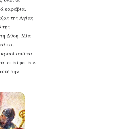
κά καράβια.
ζας της Αγίας
 της
τη Δύση. Μία
κά και
 κρασί από τα
τε οι τάφοι των
αυτή την