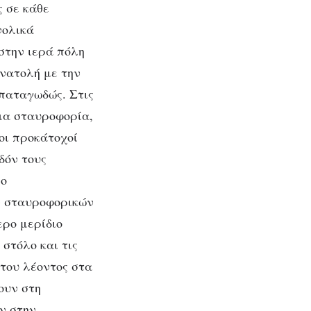
 σε κάθε
νολικά
στην ιερά πόλη
νατολή με την
 παταγωδώς. Στις
όμα σταυροφορία,
οι προκάτοχοί
δόν τους
 ο
ν σταυροφορικών
ερο μερίδιο
στόλο και τις
 του λέοντος στα
ουν στη
ν στην