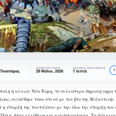
ΔΗΜΟΣΙΕΎΤΗΚΕ
ΧΡΌΝΟΣ ΑΝΆΓΝΩΣΗΣ
f
 Τσιαπάρας
29 Μαΐου, 2026
7 λεπτά
ολη ή αλλιώς Νέα Ρώμη, το τελειότερο δημιούργημα 
ίνου
, συνδέθηκε τόσο στενά με τον βίο της Βυζαντινή
ών
ά η ύπαρξή της ταυτιζόταν με την ίδια την ύπαρξη του
ΙΣΤΟΡΊΑ
ΠΟΛΙΤΙΣΜΌΣ
 Πόλη, ήταν ελεύθερη και η αυτοκρατορία. Τα δύο κυ