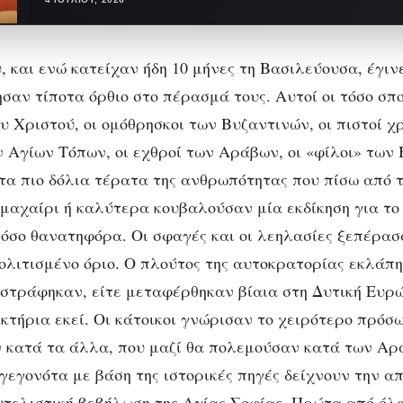
, και ενώ κατείχαν ήδη 10 μήνες τη Βασιλεύουσα, έγινε
ησαν τίποτα όρθιο στο πέρασμά τους. Αυτοί οι τόσο σπ
 Χριστού, οι ομόθρησκοι των Βυζαντινών, οι πιστοί χρ
 Αγίων Τόπων, οι εχθροί των Αράβων, οι «φίλοι» των
α πιο δόλια τέρατα της ανθρωπότητας που πίσω από 
μαχαίρι ή καλύτερα κουβαλούσαν μία εκδίκηση για το
τόσο θανατηφόρα. Οι σφαγές και οι λεηλασίες ξεπέρασ
ολιτισμένο όριο. Ο πλούτος της αυτοκρατορίας εκλάπ
αστράφηκαν, είτε μεταφέρθηκαν βίαια στη Δυτική Ευρώ
κτήρια εκεί. Οι κάτοικοι γνώρισαν το χειρότερο πρόσ
 κατά τα άλλα, που μαζί θα πολεμούσαν κατά των Αρ
γεγονότα με βάση της ιστορικές πηγές δείχνουν την α
υτελιστική βεβήλωση της Αγίας Σοφίας. Πρώτα από όλα,