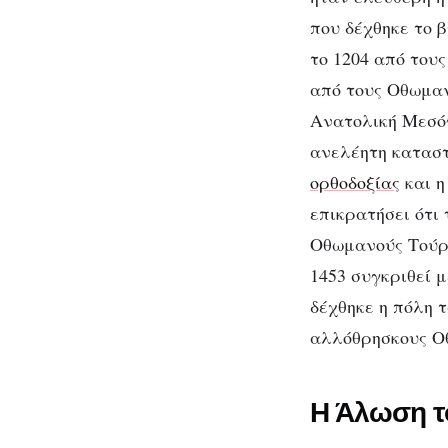
που δέχθηκε το 
το 1204 από του
από τους Οθωμαν
Ανατολική Μεσόγ
ανελέητη καταστ
ορθοδοξίας
και η
επικρατήσει ότι
Οθωμανούς Τούρκ
1453 συγκριθεί 
δέχθηκε η πόλη 
αλλόθρησκους Ο
Η Άλωση το