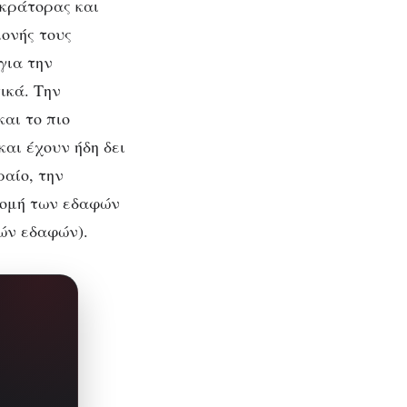
οκράτορας και
μονής τους
για την
ικά. Την
αι το πιο
και έχουν ήδη δει
αίο, την
ανομή των εδαφών
ών εδαφών).