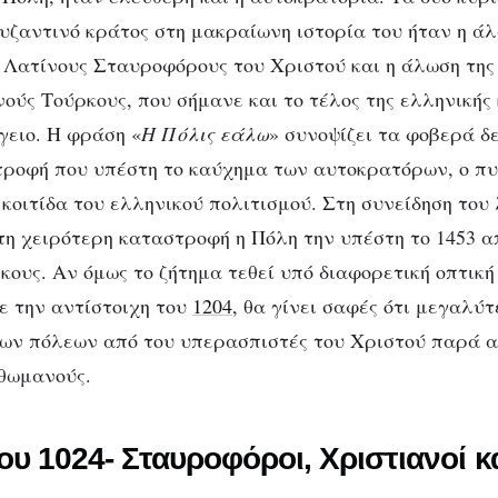
Η Πόλις εάλω: Η
βυζαντινό κράτος στη μακραίωνη ιστορία του ήταν η ά
ς Λατίνους Σταυροφόρους του Χριστού και η άλωση τη
σύγκριση δύο
ούς Τούρκους, που σήμανε και το τέλος της ελληνικής
καταστροφών
ειο. Η φράση «
Η Πόλις εάλω
» συνοψίζει τα φοβερά δε
ροφή που υπέστη το καύχημα των αυτοκρατόρων, ο πυ
 κοιτίδα του ελληνικού πολιτισμού. Στη συνείδηση του
 τη χειρότερη καταστροφή η Πόλη την υπέστη το 1453 α
ους. Αν όμως το ζήτημα τεθεί υπό διαφορετική οπτική
με την αντίστοιχη του
1204
, θα γίνει σαφές ότι μεγαλύ
των πόλεων από του υπερασπιστές του Χριστού παρά α
θωμανούς.
υ 1024- Σταυροφόροι, Χριστιανοί κ