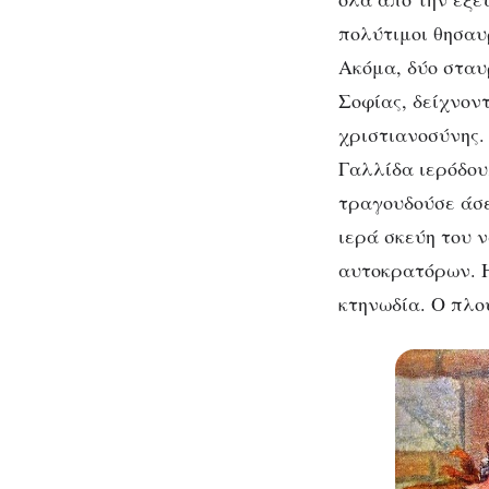
πολύτιμοι θησαυ
Ακόμα, δύο σταυ
Σοφίας, δείχνον
χριστιανοσύνης.
Γαλλίδα ιερόδου
τραγουδούσε άσε
ιερά σκεύη του 
αυτοκρατόρων. Η
κτηνωδία. Ο πλο