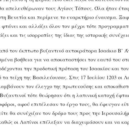
θα απελευθέρωναν τους Αγίους Τόπους. Όλα ήταν έτοι
τη Βενετία και περίμενε το εναρκτήριο έναυσμα. Ξαφ
 φτάνει και αλλάζει όλον τον μέχρι τότε προγραμματ
ι και τις ισορροπίες της ίδιας της ιστορικής συνέχει
από τον έκπτωτο βυζαντινό αυτοκράτορα Ισαάκιο Β’ Ά
μένα βοήθεια για να αποκαταστήσει τον εαυτό του στο
δέχονται την προδοτική πρόταση του Ισαακίου και τον 
τα τείχη της Βασιλεύουσας. Στις 17 Ιουλίου 1203 οι Λ
αμβάνουν τον έλεγχο της πρωτευούσης και αποκαθιστ
 Βυζαντινοί τότε θεώρησαν ότι η λατινική κατοχή έφτα
οφόροι, αφού επιτέλεσαν το έργο τους, θα έφευγαν είτ
είτε θα συνέχιζαν τον δρόμο τους προς την Ιερουσαλή
 καθώς οι Λατίνοι επέλεξαν να διαχειμάσουν και να κα