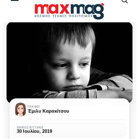
Αναζήτ
άρθρω
Το
ΓΡΆΦΕΙ
Έμιλυ Καρακίτσου
στρες
στα
ΔΗΜΟΣΙΕΎΤΗΚΕ
30 Ιουλίου, 2019
παιδιά: