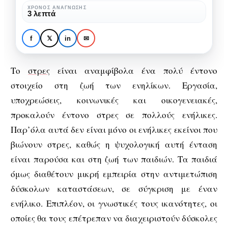
Στρατηγικές
ΧΡΌΝΟΣ ΑΝΆΓΝΩΣΗΣ
3 λεπτά
διαχείρισης
ΨΥΧΟΛΟΓΊΑ
Το στρες στα παιδιά:
f
𝕏
in
✉
Στρατηγικές διαχείρισης
Το
στρες
είναι αναμφίβολα ένα πολύ έντονο
στοιχείο στη ζωή των ενηλίκων. Εργασία,
υποχρεώσεις, κοινωνικές και οικογενειακές,
προκαλούν έντονο στρες σε πολλούς ενήλικες.
Παρ’όλα αυτά δεν είναι μόνο οι ενήλικες εκείνοι που
βιώνουν στρες, καθώς η ψυχολογική αυτή ένταση
είναι παρούσα και στη ζωή των παιδιών. Τα παιδιά
όμως διαθέτουν μικρή εμπειρία στην αντιμετώπιση
δύσκολων καταστάσεων, σε σύγκριση με έναν
ενήλικο. Επιπλέον, οι γνωστικές τους ικανότητες, οι
οποίες θα τους επέτρεπαν να διαχειριστούν δύσκολες