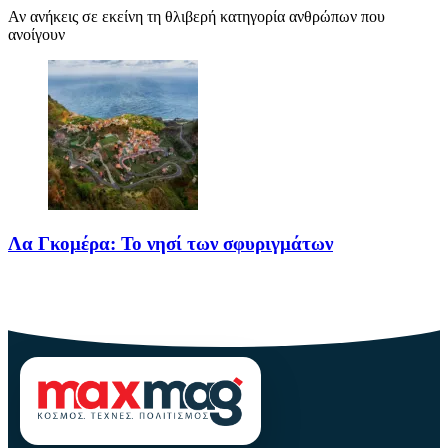
Αν ανήκεις σε εκείνη τη θλιβερή κατηγορία ανθρώπων που
ανοίγουν
Λα Γκομέρα: Το νησί των σφυριγμάτων
Πηγή: media.houseandgarden.co.ukΜακριά από τα πολύβουα
θέρετρα και τις κοσμοπολίτικες εικόνες