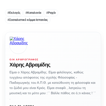
#Εκλογές
#Καταλονία
#Ραχόι
#Σοσιαλιστικό κόμμα Ισπανίας
Ο/Η ΑΡΘΡΟΓΡΆΦΟΣ
Χάρης Αβραμίδης
Είμαι ο Χάρης Αβραμίδης. Είμαι φιλόλογος, καθώς
τυγχάνω απόφοιτος της σχολής Φιλοσοφίας -
Παιδαγωγικής του Α.Π.Θ. με κατεύθυνση τη φιλοσοφία και
το ζώδιό μου είναι Κριός. Είμαι σινεφίλ , λατρεύω τη
μουσική και το μότο μου :΄΄ Βάλλε πάθος σε ό,τι κάνεις ! ΄΄
.