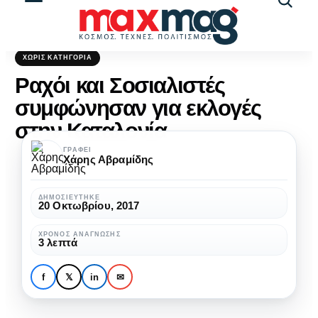
Αναζήτ
άρθρω
ΧΩΡΊΣ ΚΑΤΗΓΟΡΊΑ
Ραχόι και Σοσιαλιστές
συμφώνησαν για εκλογές
στην Καταλονία
ΓΡΆΦΕΙ
Χάρης Αβραμίδης
ΔΗΜΟΣΙΕΎΤΗΚΕ
20 Οκτωβρίου, 2017
ΧΡΌΝΟΣ ΑΝΆΓΝΩΣΗΣ
3 λεπτά
f
𝕏
in
✉