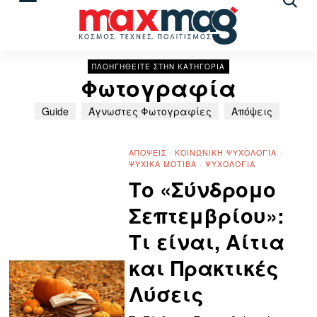
Αναζ
άρθρ
ΠΛΟΗΓΗΘΕΙΤΕ ΣΤΗΝ ΚΑΤΗΓΟΡΙΑ
Φωτογραφία
Guide
Άγνωστες Φωτογραφίες
Απόψεις
ΑΠΌΨΕΙΣ
·
ΚΟΙΝΩΝΙΚΉ ΨΥΧΟΛΟΓΊΑ
·
ΨΥΧΙΚΆ ΜΟΤΊΒΑ
·
ΨΥΧΟΛΟΓΊΑ
Το «Σύνδρομο
Σεπτεμβρίου»:
Τι είναι, Αίτια
και Πρακτικές
Λύσεις