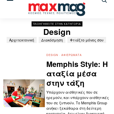
Αναζ
άρθρ
ΠΛΟΗΓΗΘΕΙΤΕ ΣΤΗΝ ΚΑΤΗΓΟΡΙΑ
Design
Αρχιτεκτονική
Διακόσμηση
Φτιάξτο μόνος σου
DESIGN
·
ΑΦΙΕΡΏΜΑΤΑ
Memphis Style: Η
αταξία μέσα
στην τάξη
Υπάρχουν αισθητικές που σε
ηρεμούν, και υπάρχουν αισθητικές
που σε ξυπνούν. Το Memphis Group
ανήκει ξεκάθαρα στη δεύτερη
κατηγορία. Δεν είναι διακριτικό.