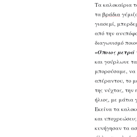
Τα καλοκαίρια τω
τα
βράδια
γέμιζα
γιασεμί, μπερδε
από την ανυπόφο
διαγωνισμό ποιο
«Όποιος μετρά 
και γούρλωνε τα
μπορούσαμε, να 
απέραντου, το μ
της νύχτας, την 
ήλιος, με μάτια
Εκείνα τα καλοκ
και υποχρεώσεις
κυνήγησαν τα ασ