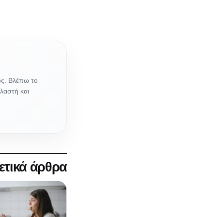
υς. Βλέπω το
λαστή και
ετικά άρθρα