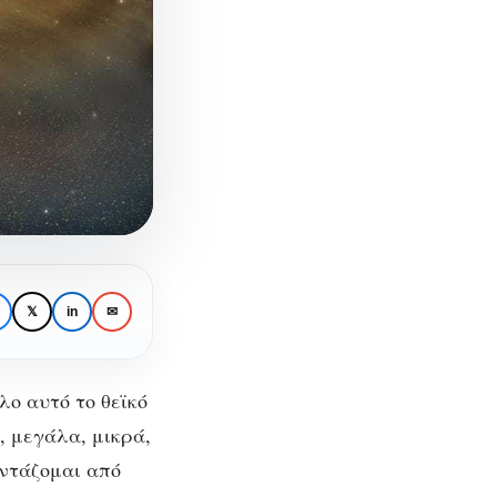
𝕏
in
✉
λο αυτό το θεϊκό
, μεγάλα, μικρά,
ντάζομαι από