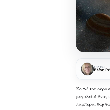
Μετριούνται
τ΄άστρα;
ΓΡΆΦΕΙ
Ελένη Ρέ
Κοιτώ τον ουραν
μεγαλείο! Ένας 
λαμπερά, θαμπά,