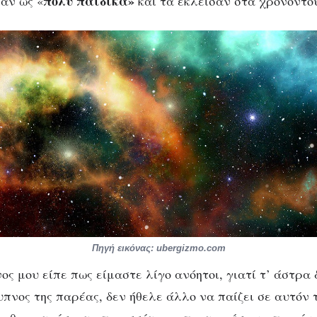
πολύ παιδικά»
αν ως «
και τα έκλεισαν στα χρονοντο
Πηγή εικόνας: ubergizmo.com
ος μου είπε πως είμαστε λίγο ανόητοι, γιατί τ’ άστρα
ξυπνος της παρέας, δεν ήθελε άλλο να παίζει σε αυτόν 