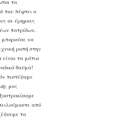
ωποι τα
ά που πέφτει ο
ους σε έρημους
νέων πατρίδων.
α μπορούσε να
εχνική ροπή στην
 είναι τα μάτια
ναδικό θαύμα!
δόν πιστέψαμε
ωής μας
 εξοστρακίσαμε
απειλούμαστε από
ζέψουμε τα