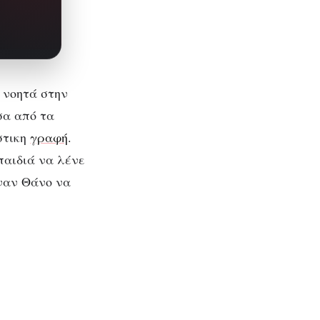
 νοητά στην
σα από τα
στικη
γραφή
.
παιδιά να λένε
έναν Θάνο να