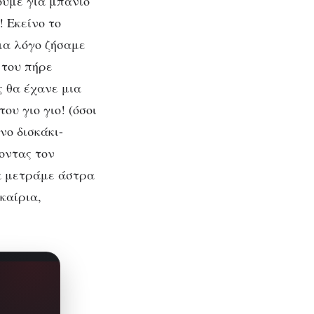
ουμε για μπάνιο
 Εκείνο το
μα λόγο ζήσαμε
 του πήρε
ς θα έχανε μια
υ γιο γιο! (όσοι
νο δισκάκι-
οντας τον
να μετράμε άστρα
καίρια,