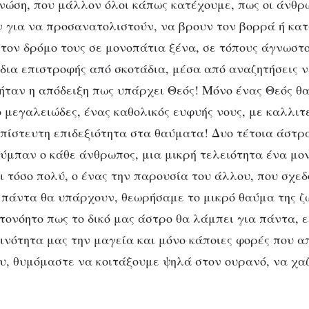
νώση, που μάλλον όλοι κάπως κατέχουμε, πως οι άνθρ
 για να προσανατολιστούν, να βρουν τον βορρά ή κατ
ΑΨΥΧΟΛΌΓΗΤΑ
 τον δρόμο τους σε μονοπάτια ξένα, σε τόπους άγνωστ
Μετριούνται
ίδια επιστροφής από σκοτάδια, μέσα από αναζητήσεις 
ήταν η απόδειξη πως υπάρχει Θεός! Μόνο ένας Θεός θ
τ΄άστρα;
ο μεγαλειώδες, ένας καθολικός ευφυής νους, με καλλιτ
απίστευτη επιδεξιότητα στα θαύματα! Δυο τέτοια άστρα
σύμπαν ο κάθε άνθρωπος, μια μικρή τελειότητα ένα μο
ι τόσο πολύ, ο ένας την παρουσία του άλλου, που σχε
 πάντα θα υπάρχουν, θεωρήσαμε το μικρό θαύμα της ζ
υτονόητο πως το δικό μας άστρο θα λάμπει για πάντα,
ινότητα μας την μαγεία και μόνο κάποιες φορές που 
υ, θυμόμαστε να κοιτάξουμε ψηλά στον ουρανό, να χα