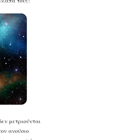
ύλαπα τους!
 δεν μετριούνται
τον ανούσιο