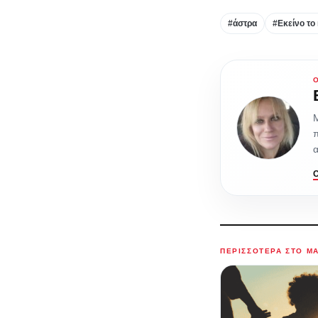
#άστρα
#Εκείνο το
π
α
ΠΕΡΙΣΣΌΤΕΡΑ ΣΤΟ M