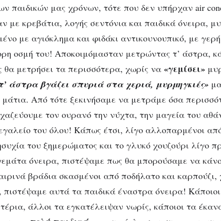
ν παιδικών μας χρόνων, τότε που δεν υπήρχαν air condi
ν με κρεβάτια, λογής σεντόνια και παιδικά όνειρα, 
μένο με αγιόκλημα και φιδάκι αντικουνουπικό, με γερή
ρη οσμή του! Αποκοιμόμασταν μετρώντας τ’ άστρα, κ
«γεμίσει»
ς θα μετρήσει τα περισσότερα, χωρίς να
μυρ
τ’ άστρα βγάζει σπυριά στα χεριά, μυρμηγκιές»
μα
 μάτια. Από τότε ξεκινήσαμε να μετράμε όσα περισσό
χαζεύουμε τον ουρανό την νύχτα, την μαγεία του αθά
εγαλείο του όλου! Κάπως έτσι, λίγο αλλοπαρμένοι από
ησυχία του ξημερώματος και το γλυκό χουζούρι λίγο πρ
 γεμάτα όνειρα, πιστέψαμε πως θα μπορούσαμε να κάν
αιρινά βράδια σκασμένοι από ποδήλατο και καρπούζι,
, πιστέψαμε αυτά τα παιδικά έναστρα όνειρα! Κάποιοι
τέρια, άλλοι τα εγκατέλειψαν νωρίς, κάποιοι τα έκαν