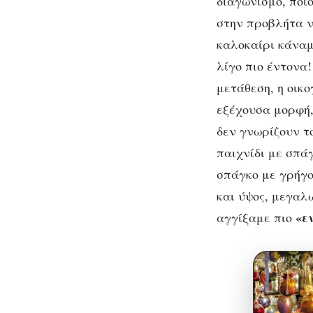
διαγωνισμό, ποι
στην προβλήτα ν
καλοκαίρι κάναμ
λίγο πιο έντονα!
μετάθεση, η οικ
εξέχουσα μορφή,
δεν γνωρίζουν τ
παιχνίδι με σπά
σπάγκο με γρήγο
και ύψος, μεγαλ
«ε
αγγίξαμε πιο