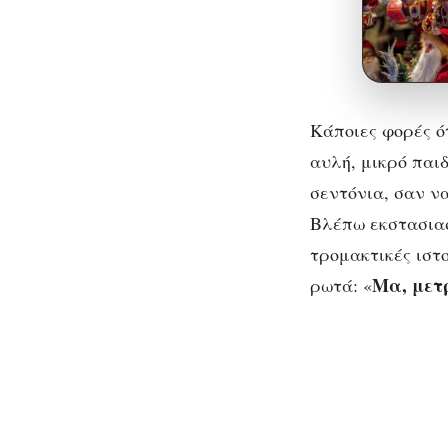
Κάποιες φορές ό
αυλή, μικρό παι
σεντόνια, σαν ν
Βλέπω εκστασιασ
τρομακτικές ιστ
Μα, μετ
ρωτά: «