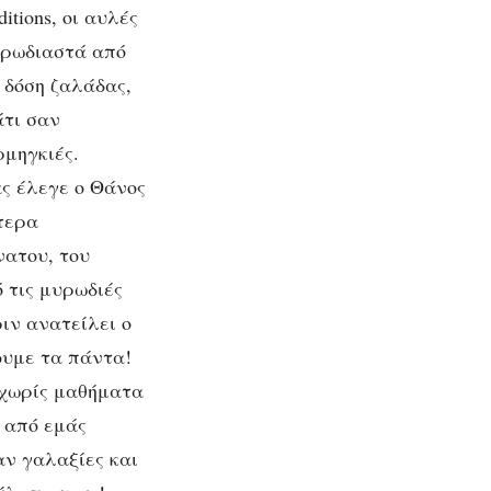
tions, οι αυλές
μυρωδιαστά από
 δόση ζαλάδας,
άτι σαν
μηγκιές.
ς έλεγε ο Θάνος
τερα
νατου, του
 τις μυρωδιές
ιν ανατείλει ο
ουμε τα πάντα!
 χωρίς μαθήματα
 από εμάς
αν γαλαξίες και