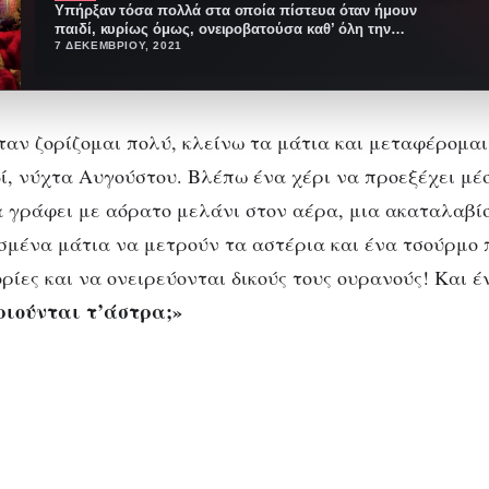
Yπήρξαν τόσα πολλά στα οποία πίστευα όταν ήμουν
παιδί, κυρίως όμως, ονειροβατούσα καθ’ όλη την
διάρκεια…
7 ΔΕΚΕΜΒΡΊΟΥ, 2021
ταν ζορίζομαι πολύ, κλείνω τα μάτια και μεταφέρομαι
δί, νύχτα Αυγούστου. Βλέπω ένα χέρι να προεξέχει μέ
α γράφει με αόρατο μελάνι στον αέρα, μια ακαταλαβί
μένα μάτια να μετρούν τα αστέρια και ένα τσούρμο 
ορίες και να ονειρεύονται δικούς τους ουρανούς! Και 
ριούνται τ’άστρα;»