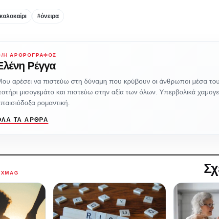
 καλοκαίρι
#όνειρα
Ο/Η ΑΡΘΡΟΓΡΆΦΟΣ
Ελένη Ρέγγα
Μου αρέσει να πιστεύω στη δύναμη που κρύβουν οι άνθρωποι μέσα το
οτήρι μισογεμάτο και πιστεύω στην αξία των όλων. Υπερβολικά χαμογε
παισιόδοξα ρομαντική.
ΌΛΑ ΤΑ ΆΡΘΡΑ
Σχ
AXMAG