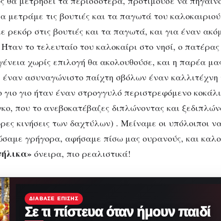
ος θα μετρήσει τα περισσότερα, προτιμούσε να πηγαίν
α μετράμε τις βουτιές και τα παγωτά του καλοκαιριού!
ε ρεκόρ στις βουτιές και τα παγωτά, και για έναν ακό
 Ήταν το τελευταίο του καλοκαίρι στο νησί, ο πατέρας
ογένεια χωρίς επιλογή θα ακολουθούσε, και η παρέα μα
 έναν ασυναγώνιστο παίχτη σβόλων έναν καλλιτέχνη το
ο γιο γιο ήταν έναν στρογγυλό περιστρεφόμενο κοκάλι
γκο, που το ανεβοκατέβαζες διπλώνοντας και ξεδιπλών
ρες κινήσεις των δαχτύλων) . Μείναμε οι υπόλοιποι 
ώσαμε γρήγορα, αφήσαμε πίσω μας ουρανούς, και καλο
νήλικα»
όνειρα, πιο ρεαλιστικά!
ΔΙΆΒΑΣΕ ΕΠΊΣΗΣ
Σε τι πίστευα όταν ήμουν παιδί