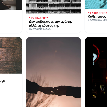
ΑΨΥΧΟΛΌΓΗΤ
Κάθε πόνος 
»
ΑΨΥΧΟΛΌΓΗΤΑ
8 Απριλίου, 20
Δεν φοβόμαστε την αγάπη,
αλλά το κόστος της
15 Απριλίου, 2026
ίγο