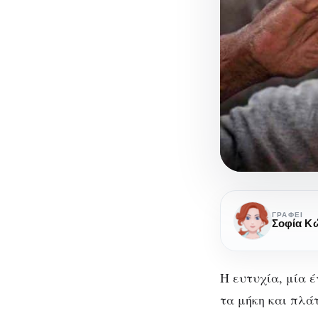
Στο
ανελέητο
ΓΡΆΦΕΙ
Σοφία Κ
κυνήγι
της
ευτυχίας…
Η ευτυχία, μία 
τα μήκη και πλά