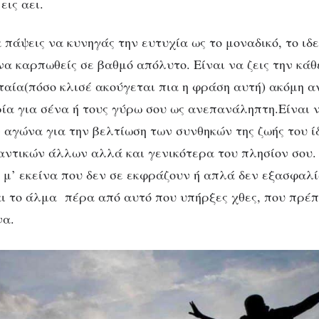
εις αει.
 πάψεις να κυνηγάς την ευτυχία ως το μοναδικό, το ιδε
να καρπωθείς σε βαθμό απόλυτο. Είναι να ζεις την κάθ
ταία(πόσο κλισέ ακούγεται πια η φράση αυτή) ακόμη αν
ΑΨΥΧΟΛΌΓΗΤΑ
ο ανελέητο κυνήγι 
ία για σένα ή τους γύρω σου ως ανεπανάληπτη.Είναι 
 αγώνα για την βελτίωση των συνθηκών της ζωής του ίδ
ευτυχίας…
αντικών άλλων αλλά και γενικότερα του πλησίον σου. 
 μ’ εκείνα που δεν σε εκφράζουν ή απλά δεν εξασφαλί
ι το άλμα πέρα από αυτό που υπήρξες χθες, που πρέπ
να.