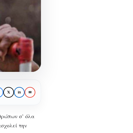
𝕏
in
✉
νθρώπων σ’ όλα
ασχολεί την