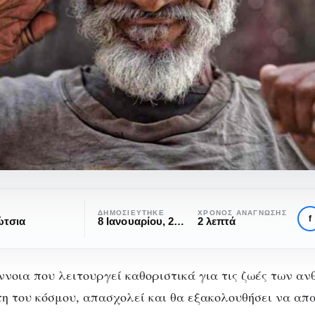
ΔΗΜΟΣΙΕΎΤΗΚΕ
ΧΡΌΝΟΣ ΑΝΆΓΝΩΣΗΣ
f
ώτσια
8 Ιανουαρίου, 2017
2 λεπτά
έννοια που λειτουργεί καθοριστικά για τις ζωές των α
τη του κόσμου, απασχολεί και θα εξακολουθήσει να απ