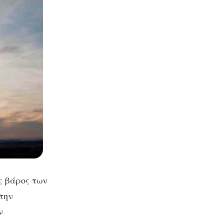
ς βάρος των
την
ν