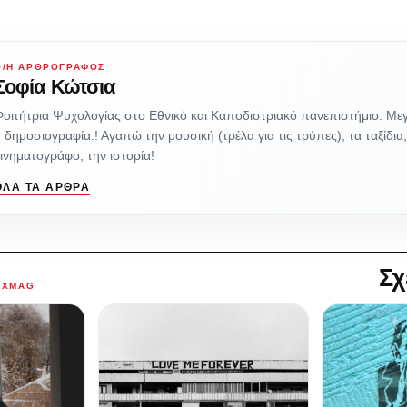
Ο/Η ΑΡΘΡΟΓΡΆΦΟΣ
Σοφία Κώτσια
οιτήτρια Ψυχολογίας στο Εθνικό και Καποδιστριακό πανεπιστήμιο. Με
 δημοσιογραφία.! Αγαπώ την μουσική (τρέλα για τις τρύπες), τα ταξίδια,
ινηματογράφο, την ιστορία!
ΌΛΑ ΤΑ ΆΡΘΡΑ
Σχ
AXMAG