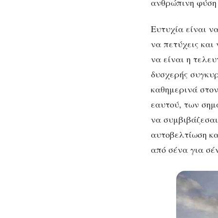
ανθρώπινη φύση 
Ευτυχία είναι να
να πετύχεις και 
να είναι η τελευ
Στ
δυσχερής συγκυρ
καθημερινά στον
εαυτού, των σημ
να συμβιβάζεσαι
αυτοβελτίωση κα
από σένα για σέ