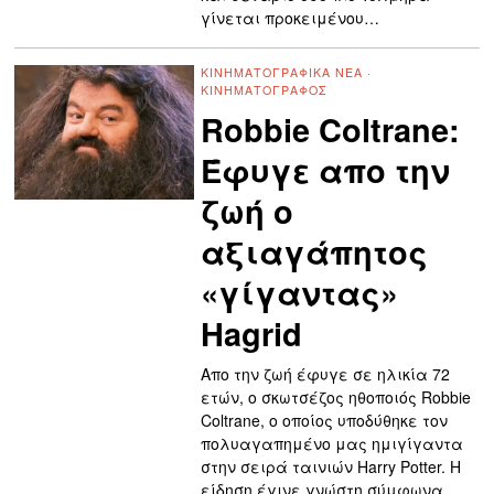
γίνεται προκειμένου…
ΚΙΝΗΜΑΤΟΓΡΑΦΙΚΆ ΝΈΑ
·
ΚΙΝΗΜΑΤΟΓΡΆΦΟΣ
Robbie Coltrane:
Έφυγε απο την
ζωή ο
αξιαγάπητος
«γίγαντας»
Hagrid
Απο την ζωή έφυγε σε ηλικία 72
ετών, ο σκωτσέζος ηθοποιός Robbie
Coltrane, ο οποίος υποδύθηκε τον
πολυαγαπημένο μας ημιγίγαντα
στην σειρά ταινιών Harry Potter. Η
είδηση έγινε γνώστη σύμφωνα