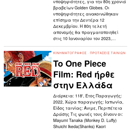
υποψηφιότητες, για την 80η χρονιά
βραβείων Golden Globes. Οι
υποψηφιότητες ανακοινώθηκαν
επίσημα την Δευτέρα 12
Δεκεμβρίου. Η 80η τελετή
απονομής θα πραγματοποιηθεί
στις 10 Ιανουαρίου του 2023,…
ΚΙΝΗΜΑΤΟΓΡΆΦΟΣ
·
ΠΡΟΤΆΣΕΙΣ ΤΑΙΝΙΏΝ
To One Piece
Film: Red ήρθε
στην Ελλάδα
Διάρκεια: 118′, Έτος Παραγωγής:
2022, Χώρα παραγωγής: Ιαπωνία,
Είδος ταινίας: Άνιμε, Περιπέτεια
Δράσης Τις φωνές τους δίνουν οι:
Mayumi Tanaka (Monkey D. Luffy)
Shuichi Ikeda(Shanks) Kaori