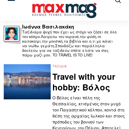
Αναζ
άρθρ
Ιωάννα Βασιλακάκη
Ταξιδιάρα ψυχή που έχει ως στόχο να ζήσει σε όλο
τον κόσμο.Λατρεύω τον ουρανό,την φύση,το
καλοκαίρι,την μουσική,τα βιβλία και ο,τι με κάνει
να νιώθω γεμάτη.Σπουδάζω και παράλληλα
δουλεύω για να ταξιδεύω οπότε ελάτε να σας
πάρω μαζί μου. TO TRAVEL IS TO LIVE!
ΤΑΞΊΔΙΑ
Travel with your
hobby: Βόλος
Ο Βόλος είναι πόλη της
Θεσσαλίας, κτισμένος στον μυχό
του Παγασητικού κόλπου, κοντά στη
θέση της αρχαίας Ιωλκού και στους
πρόποδες του βουνού των
Κενταύρων, του Πήλιου. Αποτελεί