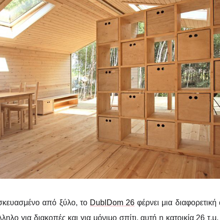
σκευασμένο από ξύλο, το
DublDom 26
φέρνει μια διαφορετική
ληλο για διακοπές και για μόνιμο σπίτι, αυτή η κατοικία 26 τ.μ.