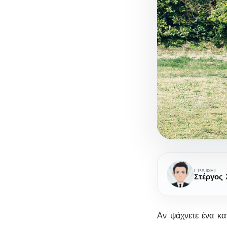
Tiny
Houses:
ΓΡΆΦΕΙ
Τελικά
το
μικρό
Αν ψάχνετε ένα κα