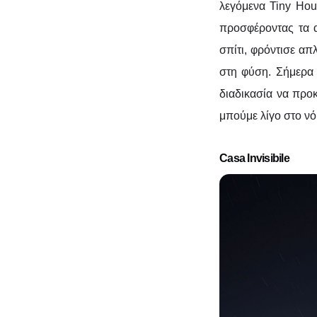
αρκεί
λεγόμενα Tiny Ho
προσφέροντας τα α
σπίτι, φρόντισε απ
στη φύση. Σήμερα 
διαδικασία να προκ
μπούμε λίγο στο νό
T
Casa Invisibile