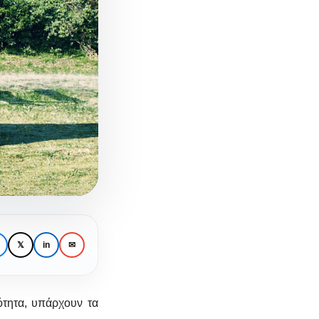
𝕏
in
✉
ότητα, υπάρχουν τα