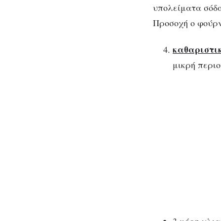
υπολείματα σόδα
Προσοχή ο φούρνο
καθαριστι
μικρή περιο