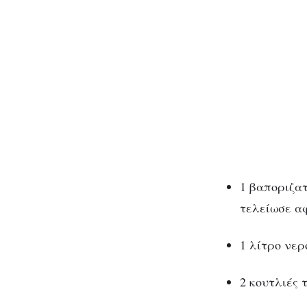
1 βαποριζατ
τελείωσε α
1 λίτρο νερ
2 κουτλιές 