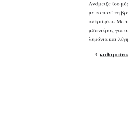
Ανάμειξε ίσο μέ
με το πανί τη β
αστράφτει. Με το
μπανιέρας για α
λεμόνια και λίγη
καθαριστικ