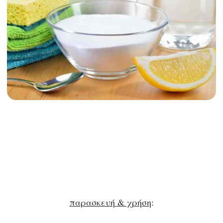
παρασκευή & χρήση
: