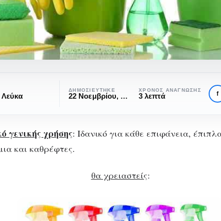
ΔΗΜΟΣΙΕΎΤΗΚΕ
ΧΡΌΝΟΣ ΑΝΆΓΝΩΣΗΣ
f
 Λεύκα
22 Νοεμβρίου, 2016
3 λεπτά
ό γενικής χρήσης
: Ιδανικό για κάθε επιφάνεια, έπιπλα
DESIGN
ΦΤΙΆΞΤΟ ΜΌΝΟΣ ΣΟΥ
Φτιάξε μόνος σου
μια και καθρέφτες.
κολογικά καθαριστ
θα χρειαστείς
:
για το σπίτι