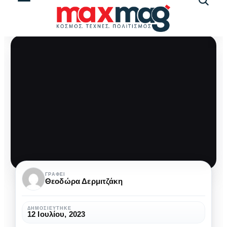
Αναζήτ
άρθρω
Headbands:
ΓΡΆΦΕΙ
Θεοδώρα Δερμιτζάκη
Το
απόλυτο
ΔΗΜΟΣΙΕΎΤΗΚΕ
12 Ιουλίου, 2023
αξεσουάρ