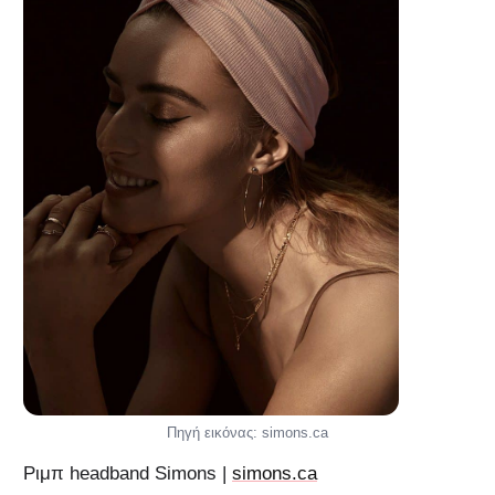
Πηγή εικόνας: simons.ca
Ριμπ headband Simons |
simons.ca