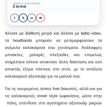
του
ΧΡΌΝΟΣ ΑΝΆΓΝΩΣΗΣ
ΜΌΔΑ
2 λεπτά
καλοκαιριού
Headbands: Το
απόλυτο αξεσουάρ του
f
𝕏
in
✉
καλοκαιριού
Άλλοτε με διάθεση ρετρό και άλλοτε με
boho
vibes,
τα headbands μπορούν να μεταμορφώσουν τα
ανέμελα καλοκαιρινά σου χτενίσματα. Ανάλαφρες
μπούκλες, χαλαρές πλεξούδες και επιμελώς
ατημέλητοι κότσοι αποκτούν άλλη διάσταση και εσύ
αποκτάς έξτρα πόντους στο στυλ, με το απόλυτο
καλοκαιρινό αξεσουάρ για τα μαλλιά σου.
Για τις ονειρεμένες stress free διακοπές, αλλά και για
τις καλοκαιρινές street style εμφανίσεις, μέσα στην
πόλη, επένδυσε στο αγαπημένο αξεσουάρ μικρών