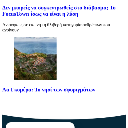
Δεν μπορείς να συγκεντρωθείς στο διάβασμα; Το
FocusTown ίσως να είναι η λύση
Αν ανήκεις σε εκείνη τη θλιβερή κατηγορία ανθρώπων που
ανοίγουν
Λα Γκομέρα: Το νησί των σφυριγμάτων
Πηγή: media.houseandgarden.co.ukΜακριά από τα πολύβουα
θέρετρα και τις κοσμοπολίτικες εικόνες