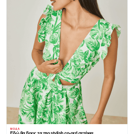
ΜΌΔΑ
Εδώ θα βρεις τα πιο stylish co-ord σετάκια