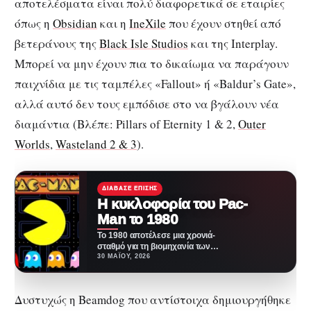
αποτελέσματα είναι πολύ διαφορετικά σε εταιρίες
όπως η
Obsidian
και η
IneXile
που έχουν στηθεί από
βετεράνους της
Black Isle Studios
και της Interplay.
Μπορεί να μην έχουν πια το δικαίωμα να παράγουν
παιχνίδια με τις ταμπέλες «Fallout» ή «Baldur’s Gate»,
αλλά αυτό δεν τους εμπόδισε στο να βγάλουν νέα
διαμάντια (Βλέπε: Pillars of Eternity 1 & 2,
Outer
Worlds
,
Wasteland 2 & 3
).
ΔΙΆΒΑΣΕ ΕΠΊΣΗΣ
Η κυκλοφορία του Pac-
Man το 1980
Το 1980 αποτέλεσε μια χρονιά-
σταθμό για τη βιομηχανία των
βιντεοπαιχνιδιών, καθώς τότε
30 ΜΑΪ́ΟΥ, 2026
κυκλοφόρησε το θρυλικό Pac-
Man.…
Δυστυχώς η Beamdog που αντίστοιχα δημιουργήθηκε