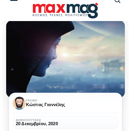
Αναζήτ
άρθρω
BioWare:
ΓΡΆΦΕΙ
Κώστας Γιαννέλης
Νέα
Dragon
ΔΗΜΟΣΙΕΎΤΗΚΕ
20 Δεκεμβρίου, 2020
Age