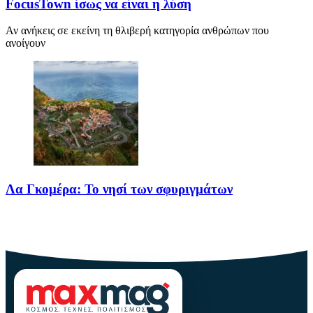
FocusTown ίσως να είναι η λύση
Αν ανήκεις σε εκείνη τη θλιβερή κατηγορία ανθρώπων που
ανοίγουν
Λα Γκομέρα: Το νησί των σφυριγμάτων
Πηγή: media.houseandgarden.co.ukΜακριά από τα πολύβουα
θέρετρα και τις κοσμοπολίτικες εικόνες