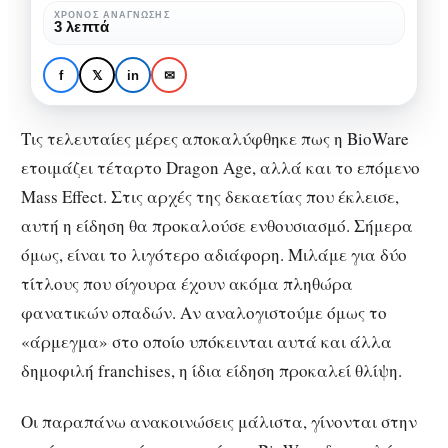
και
ΧΡΌΝΟΣ ΑΝΆΓΝΩΣΗΣ
3 λεπτά
GAMING
Mass
BioWare: Νέα Dragon Age
Effect
και Mass Effect έρχονται,
f
𝕏
in
✉
έρχονται,
δύο δημιουργοί φεύγουν.
δύο
Τις τελευταίες μέρες αποκαλύφθηκε πως η BioWare
δημιουργοί
ετοιμάζει τέταρτο Dragon Age, αλλά και το επόμενο
φεύγουν.
Mass Effect. Στις αρχές της δεκαετίας που έκλεισε,
αυτή η είδηση θα προκαλούσε ενθουσιασμό. Σήμερα
όμως, είναι το λιγότερο αδιάφορη. Μιλάμε για δύο
τίτλους που σίγουρα έχουν ακόμα πληθώρα
φανατικών οπαδών. Αν αναλογιστούμε όμως το
«άρμεγμα» στο οποίο υπόκεινται αυτά και άλλα
δημοφιλή franchises, η ίδια είδηση προκαλεί θλίψη.
Οι παραπάνω ανακοινώσεις μάλιστα, γίνονται στην