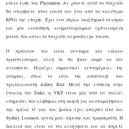
κύκλο ζωής του Playstation. Αν χάσετε αυτό το παιχνίδι
θα στερήσετε στον εαυτό σας ένα από τα καλύτερα
RPGs της εποχής. Έχει ένα άκρως σαιξπηρικό σενάριο
και μία ευαίσθητη, κινηματογραφικά εμπνευσμένη
ματιά, που κάνει το παιχνίδι να μοιάζει με ταινία.
Ο πρόλογός του είναι σύντομος και εύκολα
προσπελάσιμος, αλλά δε θα ήταν σοφό να τον
αγνοήσετε. Περιέχει σημαντικές λεπτομέρειες της
ιστορίας, όπως το λόγο της αποστολής του
πρωταγωνιστή Ashley Riot. Μετά την επίθεση στην
έπαυλη του Duke, η VKP είναι μία από τις πολλές
υπηρεσίες που κλήθηκαν στη σκηνή για να σταματήσουν
την τρέλα. Ο γιος του Δούκα έχει απαχθεί από τον
Sydney Losstarot, ηγέτη μιας αίρεσης και τρομοκράτη. Η
δουλειά σας είναι να τον κυνηγήσετε και να πάρετε