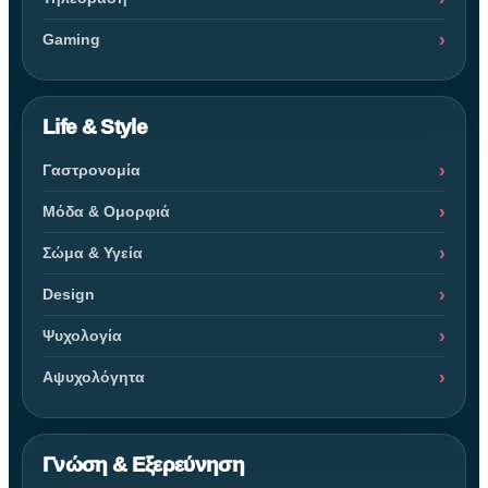
Gaming
Life & Style
Γαστρονομία
Μόδα & Ομορφιά
Σώμα & Υγεία
Design
Ψυχολογία
Αψυχολόγητα
Γνώση & Εξερεύνηση