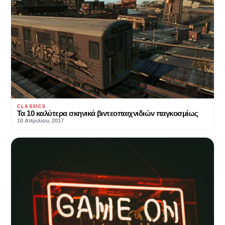
CLASSICS
Τα 10 καλύτερα σκηνικά βιντεοπαιχνιδιών παγκοσμίως
10 Απριλίου, 2017