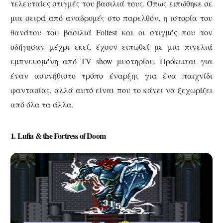
τελευταίες στιγμές του βασιλιά τους. Όπως ειπώθηκε σε
μια σειρά από αναδρομές στο παρελθόν, η ιστορία του
θανάτου του βασιλιά Foltest και οι στιγμές που τον
οδήγησαν μέχρι εκεί, έχουν ειπωθεί με μια πινελιά
εμπνευσμένη από TV show μυστηρίου. Πρόκειται για
έναν ασυνήθιστο τρόπο έναρξης για ένα παιχνίδι
φαντασίας, αλλά αυτό είναι που το κάνει να ξεχωρίζει
από όλα τα άλλα.
1. Lufia & the Fortress of Doom