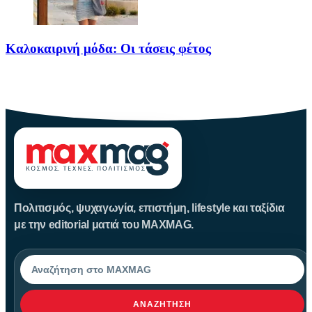
Καλοκαιρινή μόδα: Οι τάσεις φέτος
Καλοκαίρι αγαπημένο. Παραλίες, ξεκούραση και… ζέστη! Καμία
θερμοκρασία δε θα
Πολιτισμός, ψυχαγωγία, επιστήμη, lifestyle και ταξίδια
με την editorial ματιά του MAXMAG.
Αναζήτηση
ΑΝΑΖΉΤΗΣΗ