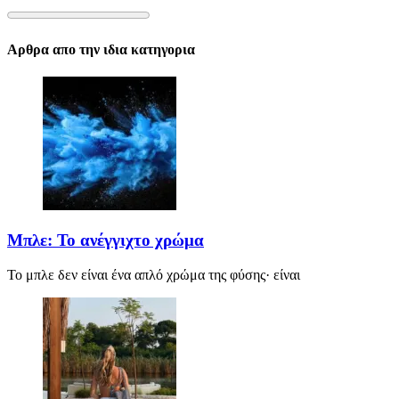
Αρθρα απο την ιδια κατηγορια
Μπλε: Το ανέγγιχτο χρώμα
Το μπλε δεν είναι ένα απλό χρώμα της φύσης· είναι