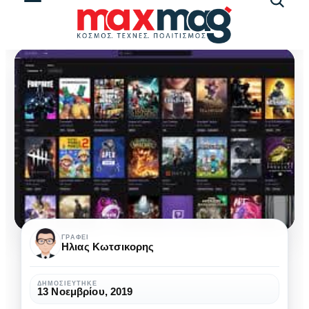
Αναζήτ
άρθρω
Streaming
ΓΡΆΦΕΙ
Ηλιας Κωτσικορης
Platforms:
Η
ΔΗΜΟΣΙΕΎΤΗΚΕ
13 Νοεμβρίου, 2019
αρχή