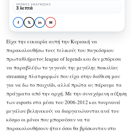
και
ΧΡΌΝΟΣ ΑΝΆΓΝΩΣΗΣ
3 λεπτά
η
GAMING
εξέλιξη
Streaming Platforms: Η
f
𝕏
in
✉
τους
αρχή και η εξέλιξη τους
Είχα την ευκαιρία αυτή την Κυριακή να
παρακολουθήσω τους τελικούς του παγκόσμιου
πρωταθλήματος league of legends και δεν μπόρεσα
να παραβλέψω το γεγονός της μεγάλης ποικιλίας
streaming πλατφορμών που είχα στην διάθεση μου
για να δω το παιχνίδι, αλλά πρώτα ας πάρουμε τα
πράγματα από την αρχή. Με την συνεχόμενη αύξηση
των esports στα μέσα του 2006-2012 και τουρνουά
μεγάλου βεληνεκούς να διοργανώνονται ανά τον
κόσμο οι μόνοι που μπορούσαν να τα
παρακολουθήσουν ήταν όσοι θα βρίσκονταν στο