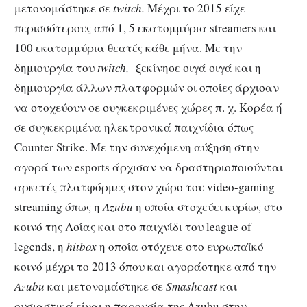
μετονομάστηκε σε
twitch.
Μέχρι το 2015 είχε
περισσότερους από 1, 5 εκατομμύρια streamers και
100 εκατομμύρια θεατές κάθε μήνα. Με την
δημιουργία του
twitch,
ξεκίνησε σιγά σιγά και η
δημιουργία άλλων πλατφορμών οι οποίες άρχισαν
να στοχεύουν σε συγκεκριμένες χώρες π. χ. Κορέα ή
σε συγκεκριμένα ηλεκτρονικά παιχνίδια όπως
Counter Strike. Με την συνεχόμενη αύξηση στην
αγορά των esports άρχισαν να δραστηριοποιούνται
αρκετές πλατφόρμες στον χώρο του video-gaming
streaming όπως η
Azubu
η οποία στοχεύει κυρίως στο
κοινό της Ασίας και στο παιχνίδι του league of
legends, η
hitbox
η οποία στόχευε στο ευρωπαϊκό
κοινό μέχρι το 2013 όπου και αγοράστηκε από την
Azubu
και μετονομάστηκε σε
Smashcast
και
ουσιαστικά είναι η παρουσία της Azubu στην