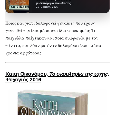
μυθιστόρημα που θα σας
ταξιδέψει στην καρδιά της
21 ΙΟΥΝΊΟΥ, 2026
Ιρλανδίας; Πώς θα σας…
Ποιος και γιατί δολοφονεί γυναίκες που έχουν
γεννηθεί την ίδια μέρα στο ίδιο νοσοκομείο; Τι
παιχνίδια παίχτηκαν και ποια συμφωνία με τον
θάνατο, που ξύπνησε έναν δολοφόνο είκοσι πέντε
χρόνια αργότερα;
Καίτη Οικονόμου,
Το σκουλαρίκι της τύχης,
Ψυχογιός 2016