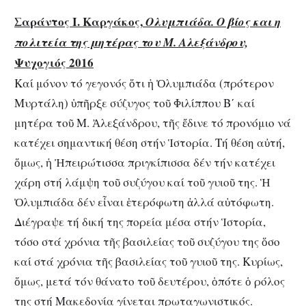
Σαράντος Ι. Καργάκος,
Ολυμπιάδα. Ο βίος και η
πολιτεία της μητέρας του Μ. Αλεξάνδρου,
Ψυχογιός 2016
Καί μόνον τό γεγονός ὅτι ἡ Ὀλυμπιάδα (πρότερον
Μυρτάλη) ὑπῆρξε σύζυγος τοῦ Φιλίππου Β΄ καί
μητέρα τοῦ Μ. Ἀλεξάνδρου, τῆς ἔδινε τό προνόμιο νά
κατέχει σημαντική θέση στήν Ἱστορία. Τή θέση αὐτή,
ὅμως, ἡ Ἠπειρώτισσα πριγκίπισσα δέν τήν κατέχει
χάρη στή λάμψη τοῦ συζύγου καί τοῦ γυιοῦ της. Ἡ
Ὀλυμπιάδα δέν εἶναι ἑτερόφωτη ἀλλά αὐτόφωτη.
Διέγραψε τή δική της πορεία μέσα στήν Ἱστορία,
τόσο στά χρόνια τῆς βασιλείας τοῦ συζύγου της ὅσο
καί στά χρόνια τῆς βασιλείας τοῦ γυιοῦ της. Κυρίως,
ὅμως, μετά τόν θάνατο τοῦ δευτέρου, ὁπότε ὁ ρόλος
της στή Μακεδονία γίνεται πρωταγωνιστικός.