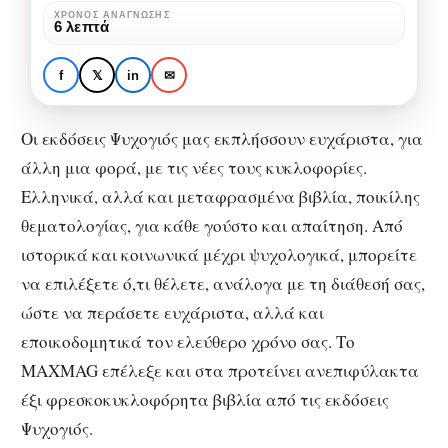
εκδόσεις
ΧΡΌΝΟΣ ΑΝΆΓΝΩΣΗΣ
6 λεπτά
Ψυχογιός
ΝΈΕΣ ΚΥΚΛΟΦΟΡΊΕΣ
Νέες κυκλοφορίες από
f
𝕏
in
✉
τις εκδόσεις Ψυχογιός
Οι εκδόσεις Ψυχογιός μας εκπλήσσουν ευχάριστα, για
άλλη μια φορά, με τις νέες τους κυκλοφορίες.
Ελληνικά, αλλά και μεταφρασμένα βιβλία, ποικίλης
θεματολογίας, για κάθε γούστο και απαίτηση. Από
ιστορικά και κοινωνικά μέχρι ψυχολογικά, μπορείτε
να επιλέξετε ό,τι θέλετε, ανάλογα με τη διάθεσή σας,
ώστε να περάσετε ευχάριστα, αλλά και
εποικοδομητικά τον ελεύθερο χρόνο σας. Το
MAXMAG επέλεξε και στα προτείνει ανεπιφύλακτα
έξι φρεσκοκυκλοφόρητα βιβλία από τις εκδόσεις
Ψυχογιός.