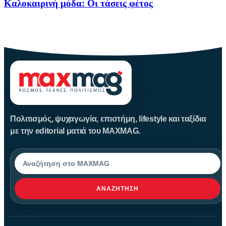
Καλοκαιρινή μόδα: Οι τάσεις φέτος
Καλοκαίρι αγαπημένο. Παραλίες, ξεκούραση και… ζέστη! Καμία
θερμοκρασία δε θα
Πολιτισμός, ψυχαγωγία, επιστήμη, lifestyle και ταξίδια
με την editorial ματιά του MAXMAG.
Αναζήτηση
ΑΝΑΖΉΤΗΣΗ