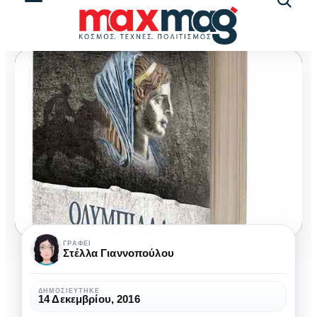
Αναζήτ
άρθρω
Νέες
ΓΡΆΦΕΙ
Στέλλα Γιαννοπούλου
κυκλοφορίες
από
ΔΗΜΟΣΙΕΎΤΗΚΕ
14 Δεκεμβρίου, 2016
τις