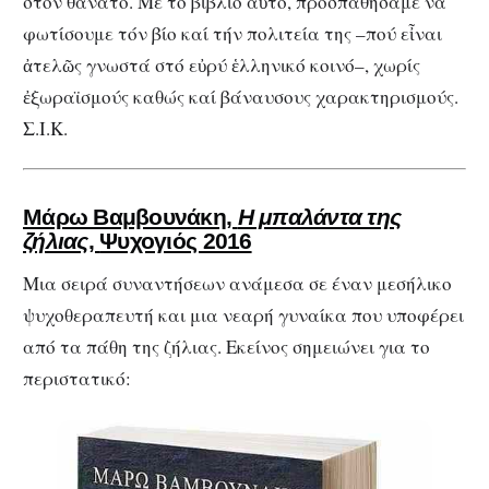
στόν θάνατο. Μέ τό βιβλίο αὐτό, προσπαθήσαμε νά
φωτίσουμε τόν βίο καί τήν πολιτεία της –πού εἶναι
ἀτελῶς γνωστά στό εὐρύ ἑλληνικό κοινό–, χωρίς
ἐξωραϊσμούς καθώς καί βάναυσους χαρακτηρισμούς.
Σ.Ι.Κ.
Μάρω Βαμβουνάκη,
Η μπαλάντα της
ζήλιας
,
Ψυχογιός 2016
Μια σειρά συναντήσεων ανάμεσα σε έναν μεσήλικο
ψυχοθεραπευτή και μια νεαρή γυναίκα που υποφέρει
από τα πάθη της ζήλιας. Εκείνος σημειώνει για το
περιστατικό: