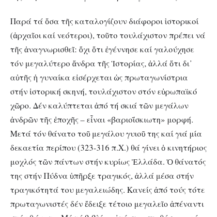
Παρά τά ὅσα τῆς καταλογίζουν διάφοροι ἱστορικοί
(ἀρχαῖοι καί νεότεροι), τοῦτο τουλάχιστον πρέπει νά
τῆς ἀναγνωρισθεῖ: ὄχι ὅτι ἐγέννησε καί γαλούχησε
τόν μεγαλύτερο ἄνδρα τῆς Ἱστορίας, ἀλλά ὅτι δι᾽
αὐτῆς ἡ γυναίκα εἰσέρχεται ὡς πρωταγωνίστρια
στήν ἱστορική σκηνή, τουλάχιστον στόν εὐρωπαϊκό
χῶρο. Δέν καλύπτεται ἀπό τή σκιά τῶν μεγάλων
ἀνδρῶν τῆς ἐποχῆς – εἶναι «βαριοΐσκιωτη» μορφή.
Μετά τόν θάνατο τοῦ μεγάλου γυιοῦ της καί γιά μία
δεκαετία περίπου (323-316 π.Χ.) θά γίνει ὁ κινητήριος
μοχλός τῶν πάντων στήν κυρίως Ἑλλάδα. Ὁ θάνατός
της στήν Πύδνα ὑπῆρξε τραγικός, ἀλλά μέσα στήν
τραγικότητά του μεγαλειώδης. Κανείς ἀπό τούς τότε
πρωταγωνιστές δέν ἔδειξε τέτοιο μεγαλεῖο ἀπέναντι