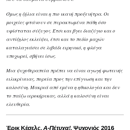
Όμως η ζήλια είναι η πιο ικανή προξενήτρα. Οι
μοιχείες φτάνουν σε πυρακτωμένα πάθη όσο
υφίσταται σύζυγος. Έτσι και βγει διαζύγιο και ο
αντίζηλος εκλείψει, έτσι και το πεδίο μαχών
καταλαγιάσει σε λιβάδι ειρηνικό, η φλόγα
υποχωρεί, σβήνει ίσως.
Μια ψυχοθεραπεία πρέπει να είναι αγωγή φωτεινής
ειλικρίνειας, πορεία προς την επίγνωση και την
καλοσύνη. Μακριά από εμένα η ηθικολογία και δεν
το παίζω ιεροκήρυκας, αλλά η καλοσύνη είναι
ελευθερία.
Έρικ Κέσελς,
Α-Πέτυχα!,
Ψυχογιός 2016