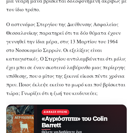
μια νεαρή μάνα βρίσκεται δολοφονημένη ακριβώς με
τον ίδιο τρόπο.
Ο αστυνόμος Στεργίου της Διεύθυνσης Ασφαλείας
Θεσσαλονίκης παρατηρεί ότι τα δύο θύματα έχουν
γεννηθεί την ίδια μέρα, στις 13 Μαρτίου του 1964
στο Νοσοκομείο Σερρών. Οι εξελίξεις είναι
καταιγιστικές. Ο Στεργίου αντιλαμβάνεται ότι μόλις
έχει μπει σε έναν σκοτεινό λαβύρινθο μιας περίεργης
υπόθεσης, που ο μίτος της ξεκινά είκοσι πέντε χρόνια
πριν. Ποιος έκλεψε εκείνο το μωρό και πού βρίσκεται
τώρα; Γνωρίζει ότι η ζωή του κινδυνεύει;
ΔΙΆΒΑΣΕ ΕΠΊΣΗΣ
«Αγριόσπιτα» του Colin
Barrett
Θέλετε να διαβάσετε ένα