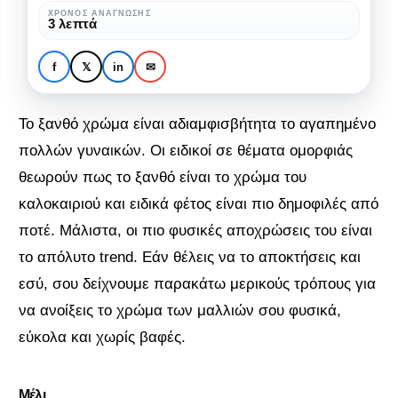
τρόποι
ΧΡΌΝΟΣ ΑΝΆΓΝΩΣΗΣ
3 λεπτά
ΜΌΔΑ & ΟΜΟΡΦΙΆ
ΟΜΟΡΦΙΆ
να
Οι εύκολοι και φυσικοί
ανοίξεις
τρόποι να ανοίξεις το
f
𝕏
in
✉
το
χρώμα των μαλλιών σου
χρώμα
Το ξανθό χρώμα είναι αδιαμφισβήτητα το αγαπημένο
των
πολλών γυναικών. Οι ειδικοί σε θέματα ομορφιάς
μαλλιών
θεωρούν πως το ξανθό είναι το χρώμα του
σου
καλοκαιριού και ειδικά φέτος είναι πιο δημοφιλές από
ποτέ. Μάλιστα, οι πιο φυσικές αποχρώσεις του είναι
το απόλυτο trend. Εάν θέλεις να το αποκτήσεις και
εσύ, σου δείχνουμε παρακάτω μερικούς τρόπους για
να ανοίξεις το χρώμα των μαλλιών σου φυσικά,
εύκολα και χωρίς βαφές.
Μέλι