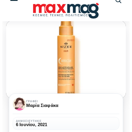
Αναζήτ
άρθρω
Οι
ΓΡΆΦΕΙ
Μαρία Σιαφάκα
εύκολοι
και
ΔΗΜΟΣΙΕΎΤΗΚΕ
6 Ιουνίου, 2021
φυσικοί