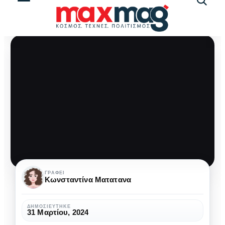
Αναζήτ
άρθρω
Ανοιξιάτικα
ΓΡΆΦΕΙ
Κωνσταντίνα Ματατανα
Διαχρονικά
Κομμάτια:
ΔΗΜΟΣΙΕΎΤΗΚΕ
31 Μαρτίου, 2024
Απαραίτητα