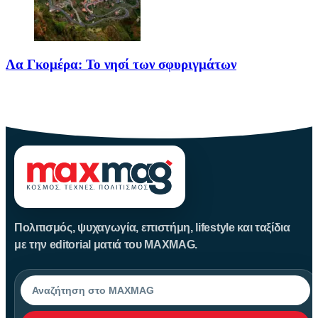
Λα Γκομέρα: Το νησί των σφυριγμάτων
Πηγή: media.houseandgarden.co.ukΜακριά από τα πολύβουα
θέρετρα και τις κοσμοπολίτικες εικόνες
Πολιτισμός, ψυχαγωγία, επιστήμη, lifestyle και ταξίδια
με την editorial ματιά του MAXMAG.
Αναζήτηση