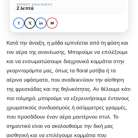
για
ΧΡΌΝΟΣ ΑΝΆΓΝΩΣΗΣ
ΜΌΔΑ
ΜΌΔΑ & ΟΜΟΡΦΙΆ
2 λεπτά
την
Ανοιξιάτικα Διαχρονικά
capsule
Κομμάτια: Απαραίτητα
f
𝕏
in
✉
wardrobe.
για την capsule
wardrobe.
Κατά την άνοιξη, η μόδα εμπνέεται από τη φύση και
τον αέρα της ανανέωσης. Μπορούμε να επιλέξουμε
και να ενσωματώσουμε διαχρονικά κομμάτια στην
γκαρνταρόμπα μας, όπως τα floral μοτίβα ή τα
αέρινα υφάσματα, που αναδεικνύουν την αίσθηση
της φρεσκάδας και της θηλυκότητας. Αν θέλουμε κάτι
πιο τολμηρό, μπορούμε να εξερευνήσουμε έντονους
χρωματικούς συνδυασμούς ή ασύμμετρες γραμμές,
που προσδίδουν έναν αέρα μοντέρνου στυλ. Το
σημαντικό είναι να ακολουθούμε την δική μας
αισθητική και να επιλέγουμε κομμάτια που