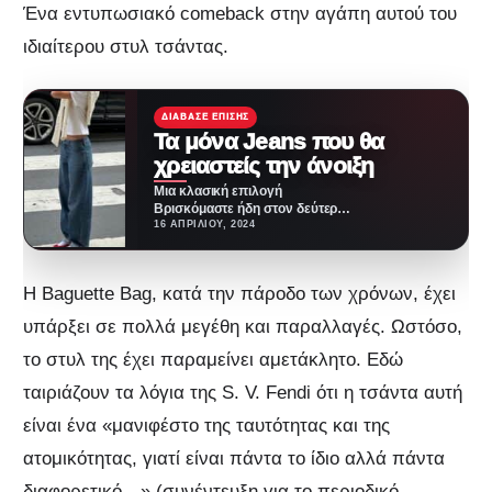
Ένα εντυπωσιακό comeback στην αγάπη αυτού του
ιδιαίτερου στυλ τσάντας.
ΔΙΆΒΑΣΕ ΕΠΊΣΗΣ
Τα μόνα Jeans που θα
χρειαστείς την άνοιξη
Μια κλασική επιλογή
Βρισκόμαστε ήδη στον δεύτερο
μήνα της άνοιξης και ακόμα, μας
16 ΑΠΡΙΛΊΟΥ, 2024
ταλανίζει η σκέψη:…
Η Baguette Bag, κατά την πάροδο των χρόνων, έχει
υπάρξει σε πολλά μεγέθη και παραλλαγές. Ωστόσο,
το στυλ της έχει παραμείνει αμετάκλητο. Εδώ
ταιριάζουν τα λόγια της S. V. Fendi ότι η τσάντα αυτή
είναι ένα «μανιφέστο της ταυτότητας και της
ατομικότητας, γιατί είναι πάντα το ίδιο αλλά πάντα
διαφορετικό…» (συνέντευξη για το περιοδικό