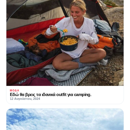
ΜΌΔΑ
Εδώ θα βρεις τα ιδανικά outfit για camping.
12 Αυγούστου, 2024