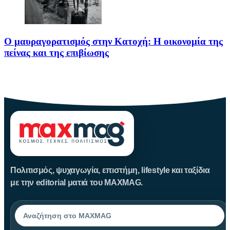
Ο μαυραγορατισμός στην Κατοχή: Η οικονομία της
πείνας και της επιβίωσης
Ο μαυραγορατισμός στην Κατοχή δεν υπήρξε απλώς μια παράνομη
οικονομική
Πολιτισμός, ψυχαγωγία, επιστήμη, lifestyle και ταξίδια
με την editorial ματιά του MAXMAG.
Αναζήτηση