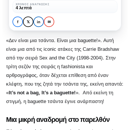
It’s
ΧΡΌΝΟΣ ΑΝΆΓΝΩΣΗΣ
4 λεπτά
a
ΜΌΔΑ
ΜΌΔΑ & ΟΜΟΡΦΙΆ
BAGUETTE!
It’s not a bag, It’s a
f
𝕏
in
✉
BAGUETTE!
«Δεν είναι μια τσάντα. Είναι μια baguette!». Αυτή
είναι μια από τις iconic ατάκες της Carrie Bradshaw
από την σειρά Sex and the City (1998-2004). Στην
τρίτη σεζόν της σειράς η fashionista και
αρθρογράφος, όταν δέχεται επίθεση από έναν
κλέφτη, που της ζητά την τσάντα της, εκείνη απαντά:
«
It’s not a bag, It’s a baguette!
». Από εκείνη τη
στιγμή, η baguette τσάντα έγινε ανάρπαστη!
Μια μικρή αναδρομή στο παρελθόν