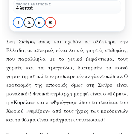
ΧΡΌΝΟΣ ΑΝΆΓΝΩΣΗΣ
4 λεπτά
f
𝕏
in
✉
ΤΑΞΊΔΙΑ
Απόκριες στη Σκύρο!
Σκύρο,
Στη
όπως και σχεδόν σε ολόκληρη την
Ελλάδα, οι αποκριές είναι λαϊκές γιορτές επιθυμίας,
που παράλληλα με το γενικό ξεφάντωμα, τους
χορούς και τα τραγούδια, διατηρούν το κοινό
χαρακτηριστικό των μασκαρεμένων γλεντοκόπων. Ο
εορτασμός της αποκριάς όμως στη Σκύρο είναι
«Γέρος»
μοναδικός! Φυσικά κυρίαρχη μορφή είναι ο
,
«Κορέλα»
«Φράγγος»
η
και ο
όπου τα σοκάκια του
Χωριού «γεμίζουν» από τους ήχους των κουδουνιών
και το θέαμα είναι πράγματι εντυπωσιακό!