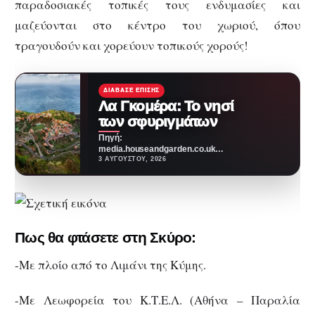
παραδοσιακές τοπικές τους ενδυμασίες και
μαζεύονται στο κέντρο του χωριού, όπου
τραγουδούν και χορεύουν τοπικούς χορούς!
ΔΙΆΒΑΣΕ ΕΠΊΣΗΣ
Λα Γκομέρα: Το νησί
των σφυριγμάτων
Πηγή:
media.houseandgarden.co.ukΜακριά
από τα πολύβουα θέρετρα και τις
3 ΑΥΓΟΎΣΤΟΥ, 2026
κοσμοπολίτικες εικόνες που
συχνά συνοδεύουν τα Κανάρια
Νησιά,…
Πως θα φτάσετε στη Σκύρο
:
-Με πλοίο από το Λιμάνι της Κύμης.
-Με Λεωφορεία του Κ.Τ.Ε.Λ. (Αθήνα – Παραλία