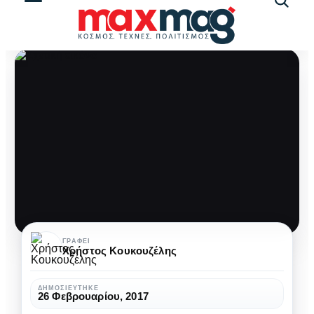
Αναζήτ
άρθρω
Απόκριες
ΓΡΆΦΕΙ
Χρήστος Κουκουζέλης
στη
Σκύρο!
ΔΗΜΟΣΙΕΎΤΗΚΕ
26 Φεβρουαρίου, 2017