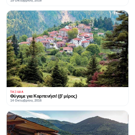
15 Οκτωβρίου, 2016
ΤΑΞΊΔΙΑ
Φύγαμε για Καρπενήσι! (β’ μέρος)
14 Οκτωβρίου, 2016