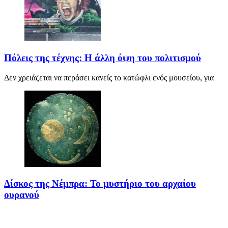
Πόλεις της τέχνης: Η άλλη όψη του πολιτισμού
Δεν χρειάζεται να περάσει κανείς το κατώφλι ενός μουσείου, για
Δίσκος της Νέμπρα: Το μυστήριο του αρχαίου
ουρανού
Πριν από περίπου 3.600 χρόνια, άνθρωποι της Εποχής του Χαλκού