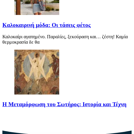
Καλοκαιρινή μόδα: Οι τάσεις φέτος
Καλοκαίρι αγαπημένο. Παραλίες, ξεκούραση και… ζέστη! Καμία
θερμοκρασία δε θα
Η Μεταμόρφωση του Σωτήρος: Ιστορία και Τέχνη
Η Μεταμόρφωση του Σωτήρος: Ιστορία και Έθιμα Στις 6
Αυγούστου