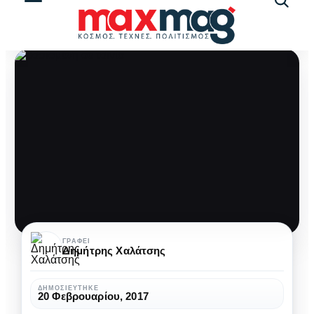
Αναζήτ
άρθρω
Η
ΓΡΆΦΕΙ
Δημήτρης Χαλάτσης
νέα
μόδα
ΔΗΜΟΣΙΕΎΤΗΚΕ
20 Φεβρουαρίου, 2017
της