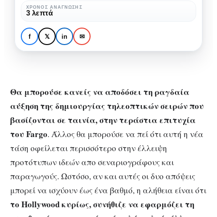
σειράς
ΧΡΌΝΟΣ ΑΝΆΓΝΩΣΗΣ
3 λεπτά
βασισμένης
ΣΕΙΡΈΣ
ΤΗΛΕΌΡΑΣΗ
σε
Η νέα μόδα της σειράς
f
𝕏
in
✉
ταινία
βασισμένης σε ταινία
Θα μπορούσε κανείς να αποδόσει τη ραγδαία
αύξηση της δημιουργίας τηλεοπτικών σειρών που
βασίζονται σε ταινία, στην τεράστια επιτυχία
του Fargo
. Άλλος θα μπορούσε να πεί ότι αυτή η νέα
τάση οφείλεται περισσότερο στην έλλειψη
προτότυπων ιδεών απο σεναριογράφους και
παραγωγούς. Ωστόσο, αν και αυτές οι δυο απόψεις
μπορεί να ισχύουν έως ένα βαθμό, η αλήθεια είναι ότι
το Hollywood κυρίως, συνήθιζε να εφαρμόζει τη