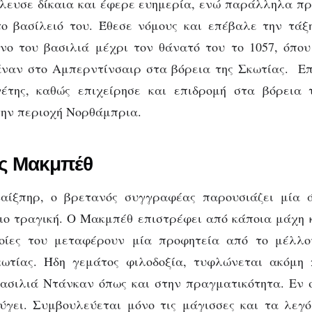
λευσε δίκαια και έφερε ευημερία, ενώ παράλληλα πρ
το βασίλειό του. Έθεσε νόμους και επέβαλε την τάξ
νο του βασιλιά μέχρι τον θάνατό του το 1057, όπο
ναν στο Αμπερντίνσαιρ στα βόρεια της Σκωτίας. Επ
γέτης, καθώς επιχείρησε και επιδρομή στα βόρεια 
την περιοχή Νορθάμπρια.
ός Μακμπέθ
αίξπηρ, ο βρετανός συγγραφέας παρουσιάζει μία 
ιο τραγική. Ο Μακμπέθ επιστρέφει από κάποια μάχη κ
ποίες του μεταφέρουν μία προφητεία από το μέλλο
κωτίας. Ήδη γεμάτος φιλοδοξία, τυφλώνεται ακόμη 
ασιλιά Ντάνκαν όπως και στην πραγματικότητα. Εν 
ύγει. Συμβουλεύεται μόνο τις μάγισσες και τα λεγό