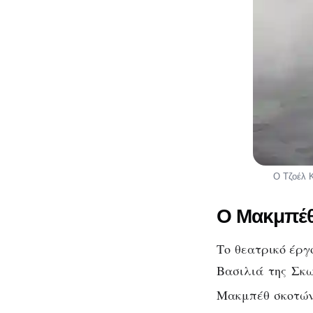
Ο Τζοέλ Κ
O Μακμπέθ
Το θεατρικό έργ
Βασιλιά της Σκω
Μακμπέθ σκοτώνε