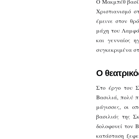
Ο Μακμπέθ βασί
Χριστιανισμό σ
έμεινε στον θρό
μάχη του Λαμφά
και γενναίος η
συγκεκριμένα σ
Ο θεατρικ
Στο έργο του Σ
Βασιλιά, πολύ π
μάγισσες, οι ο
βασιλιάς της Σ
δολοφονεί τον Β
κατάσταση ξεφε