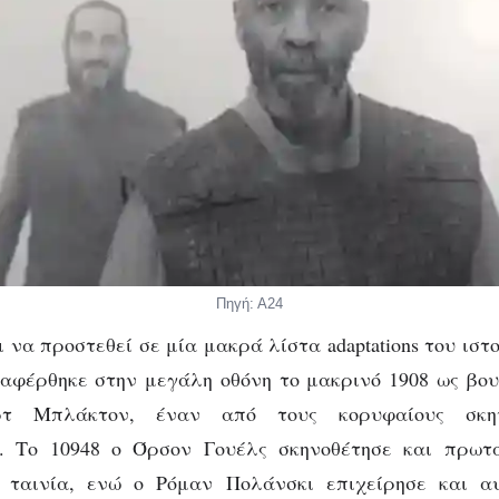
Πηγή: Α24
 να προστεθεί σε μία μακρά λίστα adaptations του ιστ
αφέρθηκε στην μεγάλη οθόνη το μακρινό 1908 ως βου
αρτ Μπλάκτον, έναν από τους κορυφαίους σκην
. Το 10948 ο Όρσον Γουέλς σκηνοθέτησε και πρωτ
 ταινία, ενώ ο Ρόμαν Πολάνσκι επιχείρησε και α