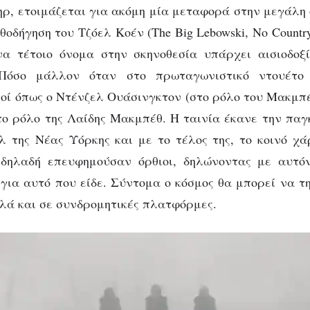
 standing ovation έ
ρ, ετοιμάζεται για ακόμη μία μεταφορά στην μεγάλη 
ήδη αρχίσει
οδήγηση του Τζόελ Κοέν (The Big Lebowski, No Country
α τέτοιο όνομα στην σκηνοθεσία υπάρχει αισιοδοξί
όσο μάλλον όταν στο πρωταγωνιστικό ντουέτο 
ιοί όπως ο Ντένζελ Ουάσινγκτον (στο ρόλο του Μακμπέ
ο ρόλο της Λαίδης Μακμπέθ. Η ταινία έκανε την παγ
λ της Νέας Υόρκης και με το τέλος της, το κοινό χά
 δηλαδή επευφημούσαν όρθιοι, δηλώνοντας με αυτό
 για αυτό που είδε. Σύντομα ο κόσμος θα μπορεί να τ
λλά και σε συνδρομητικές πλατφόρμες.