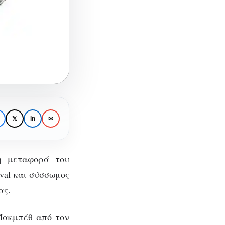
𝕏
in
✉
 η μεταφορά του
val και σύσσωμος
ας.
th:
Μακμπέθ από τον