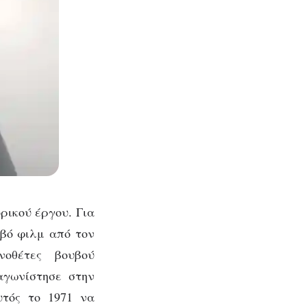
ορικού έργου. Για
βό φιλμ από τον
οθέτες βουβού
αγωνίστησε στην
υτός το 1971 να