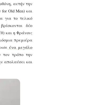
χει
οθόνη, αυτήν την
 for Old Men) και
α για το τελικό
βρίσκονται δύο
θ) και η Φράνσις
κόσμια πρεμιέρα
ρισε
ένα μεγάλο
ν τον τρόπο την
ην απολαύσει και