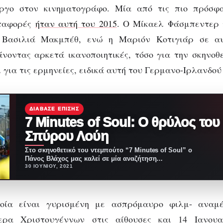
ργο στον κινηματογράφο. Μία από τις πιο πρόσφ
εταφορές
ήταν αυτή του 2015
. Ο Μίκαελ Φάσμπεντερ
 Βασιλιά Μακμπέθ, ενώ η Μαριόν Κοτιγιάρ σε αυ
οντας αρκετά ικανοποιητικές, τόσο για την σκηνοθ
ι για τις ερμηνείες, ειδικά αυτή του Γερμανο-Ιρλανδο
ΔΙΆΒΑΣΕ ΕΠΊΣΗΣ
7 Minutes of Soul: Ο θρύλος του
Σπύρου Λούη
Στο σκηνοθετικό του ντεμπούτο “7 Minutes of Soul” ο
Πάνος Βλάχος μας καλεί σε μία αναζήτηση…
30 ΙΟΥΝΊΟΥ, 2021
ποία είναι γυρισμένη με ασπρόμαυρο φιλμ- αναμέ
ερα Χριστουγέννων στις αίθουσες και 14 Ιανουα