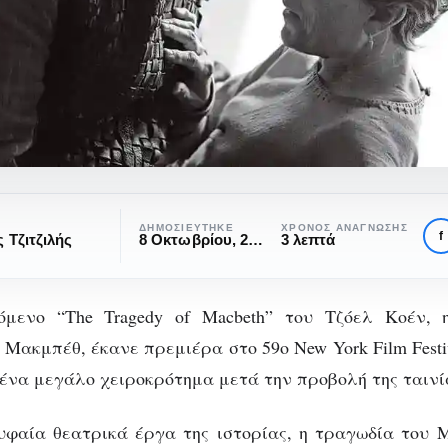
ΔΗΜΟΣΙΕΎΤΗΚΕ
ΧΡΌΝΟΣ ΑΝΆΓΝΩΣΗΣ
f
Τζιτζιλής
8 Οκτωβρίου, 2021
3 λεπτά
μενο “The Tragedy of Macbeth” του Τζόελ Κοέν,
 Μακμπέθ, έκανε πρεμιέρα στο 59o New York Film Festi
TVNEWSFLASH!
ΤΗΛΕΌΡΑΣΗ
 ένα μεγάλο χειροκρότημα μετά την προβολή της ταινί
e Tragedy of Macbe
υφαία θεατρικά έργα της ιστορίας, η τραγωδία του 