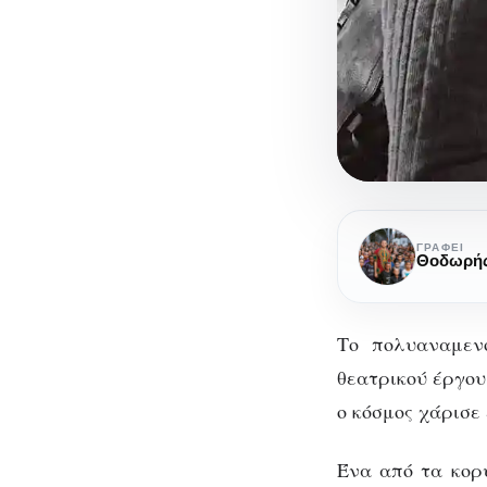
The
Tragedy
ΓΡΆΦΕΙ
Θοδωρής 
of
Macbeth:
To
Το πολυαναμενό
standing
θεατρικού έργου
ovation
ο κόσμος χάρισε
Th
έχει
ήδη
Ένα από τα κορ