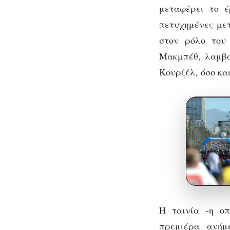
μεταφέρει το έ
πετυχημένες μ
στον ρόλο του
Μακμπέθ, λαμβάν
Κουρζέλ, όσο κα
Η ταινία -η ο
πρεμιέρα ανήμ