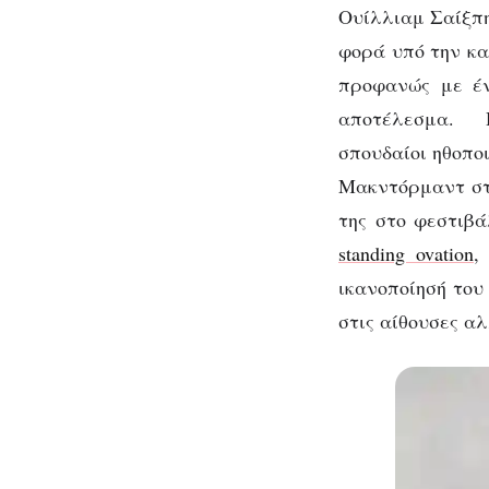
To
αρχίσει
Ουίλλιαμ Σαίξπη
φορά υπό την καθ
προφανώς με έν
αποτέλεσμα. Π
σπουδαίοι ηθοπο
Μακντόρμαντ στ
της στο φεστιβά
standing ovation
,
ικανοποίησή του
στις αίθουσες α