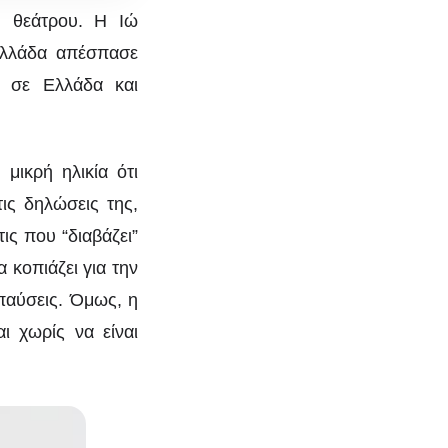
ύ θεάτρου. Η Ιώ
Ελλάδα απέσπασε
ς, σε Ελλάδα και
μικρή ηλικία ότι
ις δηλώσεις της,
έα
ις που “διαβάζει”
 κοπιάζει για την
αι
 παύσεις. Όμως, η
ι χωρίς να είναι