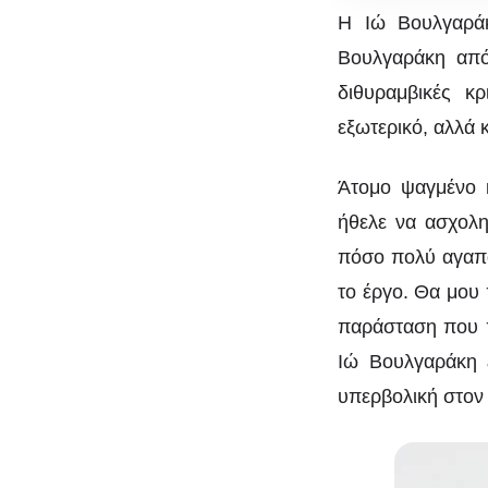
γενιά
Η Ιώ Βουλγαράκ
σκηνοθετών
Βουλγαράκη από
είναι
διθυραμβικές κρ
εδώ
εξωτερικό, αλλά 
Άτομο ψαγμένο κ
ήθελε να ασχολη
Ι
πόσο πολύ αγαπάε
το έργο. Θα μου 
γ
παράσταση που πρ
Ιώ Βουλγαράκη έ
υπερβολική στον