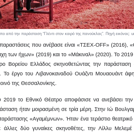
υπο από την παράσταση “Γλέντι στον καιρό της πανούκλας”. Πηγή εικόνας: u
 παραστάσεις που ανέβασε είναι «ΤΣΕΧ-OFF» (2016), «
άχη των ήχων» (2019) και το «Μάκιναλ» (2020). Το 201
τρο Βορείου Ελλάδος σκηνοθετώντας την παράσταση 
. Το έργο του Λιβανοκαναδού Ουάζντι Μουαουάντ άφη
οινό της Θεσσαλονίκης.
υ 2019 το Εθνικό Θέατρο αποφάσισε να ανεβάσει την
άσταση ήταν μοιρασμένη σε τρία μέρη. Στην Ιώ Βουλγα
παράστασης «Αγαμέμνων». Ήταν ένα τεράστιο θεατρικό
 άλλες δύο γυναίκες σκηνοθέτες, την Λίλλυ Μελεμέ