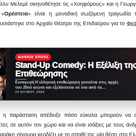
λλυ Μελεμέ σκηνοθέτησε τις «Χοηφόρους» και η Γεωργ
 «
Ορέστεια
» είναι η μοναδική σωζόμενη τραγωδία 
σιάστηκε στο Αρχαίο Θέατρο της Επιδαύρου για το
Φεσ
ΔΙΆΒΑΣΕ ΕΠΊΣΗΣ
Stand-Up Comedy: Η Εξέλιξη τη
Επιθεώρησης
Εισαγωγή Η ελληνική επιθεώρηση γεννιέται στις αρχές
του 20ού αιώνα και εξελίσσεται σε ένα από τα…
25 ΙΟΥΝΊΟΥ, 2026
ή η παράσταση απέδειξε πόσο εύκολα μπορούν να α
τες σε αυτόν τον χώρο και να είναι ισάξιες με τους ά
αράκη σίγουρα κερδίζει με το σπαθί της μία θέση στο Ελ