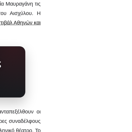
ία Μαυραγάνη τις
του Αισχύλου. Η
τιβάλ Αθηνών και
ς
νταπεξέλθουν οι
νδρες συναδέλφους
ληνικό θέατρο. Το