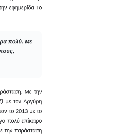
στην εφημερίδα
Το
άρα πολύ. Με
πους,
αράσταση. Με την
ζί με τον Αργύρη
αν το 2013 με το
γο πολύ επίκαιρο
ασε την παράσταση