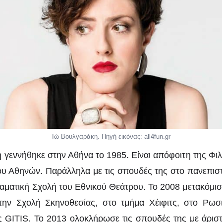
Ιώ Βουλγαράκη. Πηγή εικόνας: all4fun.gr
 γεννήθηκε στην Αθήνα το 1985. Είναι απόφοιτη της Φι
υ Αθηνών. Παράλληλα με τις σπουδές της στο πανεπιστ
αματική Σχολή του Εθνικού Θεάτρου. Το 2008 μετακόμισ
ην Σχολή Σκηνοθεσίας, στο τμήμα Χέιφιτς, στο Ρωσ
 GITIS. Το 2013 ολοκλήρωσε τις σπουδές της με άριστ