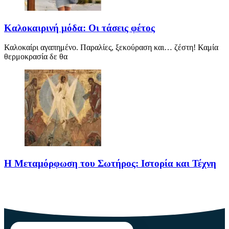
Καλοκαιρινή μόδα: Οι τάσεις φέτος
Καλοκαίρι αγαπημένο. Παραλίες, ξεκούραση και… ζέστη! Καμία
θερμοκρασία δε θα
Η Μεταμόρφωση του Σωτήρος: Ιστορία και Τέχνη
Η Μεταμόρφωση του Σωτήρος: Ιστορία και Έθιμα Στις 6
Αυγούστου