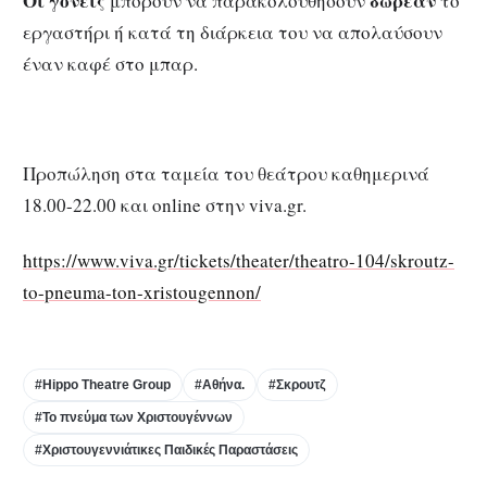
Οι γονείς
δωρεάν
μπορούν να παρακολουθήσουν
το
εργαστήρι ή κατά τη διάρκεια του να απολαύσουν
έναν καφέ στο μπαρ.
Προπώληση στα ταμεία του θεάτρου καθημερινά
18.00-22.00 και online στην viva.gr.
https://www.viva.gr/tickets/theater/theatro-104/skroutz-
to-pneuma-ton-xristougennon/
#Hippo Theatre Group
#Αθήνα.
#Σκρουτζ
#Το πνεύμα των Χριστουγέννων
#Χριστουγεννιάτικες Παιδικές Παραστάσεις