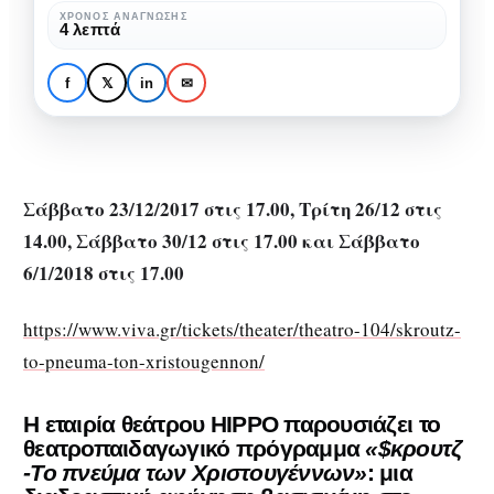
-Το
Αθήνα:
ΧΡΌΝΟΣ ΑΝΆΓΝΩΣΗΣ
4 λεπτά
πνεύμα
Θεατροπαιδαγωγικό
των
πρόγραμμα «$κρουτζ -Το
f
𝕏
in
✉
Χριστουγέννων»
πνεύμα των
Χριστουγέννων»
Σάββατο 23/12/2017 στις 17.00, Τρίτη 26/12 στις
14.00, Σάββατο 30/12 στις 17.00 και Σάββατο
6/1/2018 στις 17.00
https://www.viva.gr/tickets/theater/theatro-104/skroutz-
to-pneuma-ton-xristougennon/
Η
εταιρία θεάτρου
HIPPO
παρουσιάζει το
θεατροπαιδαγωγικό πρόγραμμα
«$κρουτζ
-Το πνεύμα των Χριστουγέννων»
: μια