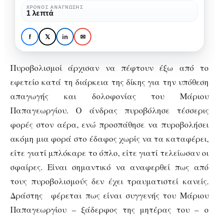
εφετείο
ΧΡΌΝΟΣ ΑΝΆΓΝΩΣΗΣ
1 λεπτά
Αθηνών
ΧΩΡΊΣ ΚΑΤΗΓΟΡΊΑ
Πυροβολισμοί έξω από
f
𝕏
in
✉
το εφετείο Αθηνών
Πυροβολισμοί άρχισαν να πέφτουν έξω από το
εφετείο κατά τη διάρκεια της δίκης για την υπόθεση
απαγωγής και δολοφονίας του Μάριου
Παπαγεωργίου. Ο άνδρας πυροβόλησε τέσσερις
φορές στον αέρα, ενώ προσπάθησε να πυροβολήσει
ακόμη μια φορά στο έδαφος χωρίς να τα καταφέρει,
είτε γιατί μπλόκαρε το όπλο, είτε γιατί τελείωσαν οι
σφαίρες. Είναι σημαντικό να αναφερθεί πως από
τους πυροβολισμούς δεν έχει τραυματιστεί κανείς.
Δράστης φέρεται πως είναι συγγενής του Μάριου
Παπαγεωργίου – ξάδερφος της μητέρας του – ο