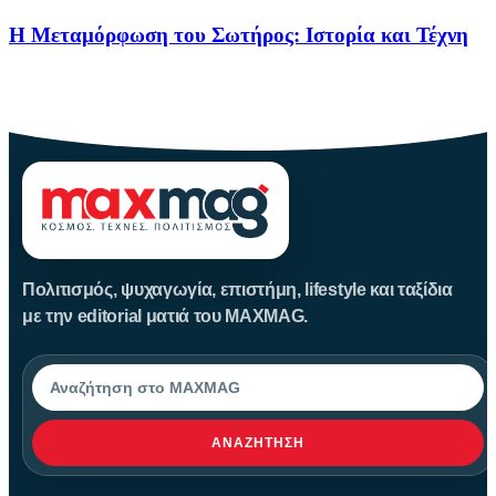
Η Μεταμόρφωση του Σωτήρος: Ιστορία και Τέχνη
Η Μεταμόρφωση του Σωτήρος: Ιστορία και Έθιμα Στις 6
Αυγούστου
Πολιτισμός, ψυχαγωγία, επιστήμη, lifestyle και ταξίδια
με την editorial ματιά του MAXMAG.
Αναζήτηση
ΑΝΑΖΉΤΗΣΗ