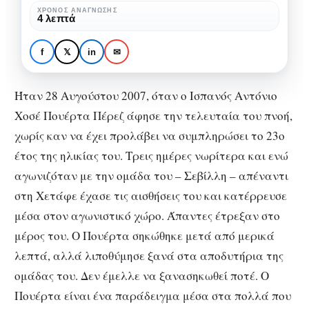
νεκρός
ΧΡΌΝΟΣ ΑΝΆΓΝΩΣΗΣ
ΑΦΙΕΡΏΜΑΤΑ
ΙΣΤΟΡΊΑ
4 λεπτά
σε
Αντόνιο Πουέρτα: Ένας
γήπεδο
ακόμα νεκρός σε
f
𝕏
in
✉
γήπεδο
Ήταν 28 Αυγούστου 2007, όταν ο Ισπανός Αντόνιο
Χοσέ Πουέρτα Πέρεζ άφησε την τελευταία του πνοή,
χωρίς καν να έχει προλάβει να συμπληρώσει το 23ο
έτος της ηλικίας του. Τρεις ημέρες νωρίτερα και ενώ
αγωνιζόταν με την ομάδα του – Σεβίλλη – απέναντι
στη Χετάφε έχασε τις αισθήσεις του και κατέρρευσε
μέσα στον αγωνιστικό χώρο. Άπαντες έτρεξαν στο
μέρος του. Ο Πουέρτα σηκώθηκε μετά από μερικά
λεπτά, αλλά λιποθύμησε ξανά στα αποδυτήρια της
ομάδας του. Δεν έμελλε να ξανασηκωθεί ποτέ. Ο
Πουέρτα είναι ένα παράδειγμα μέσα στα πολλά που