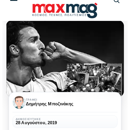
Αναζήτ
άρθρω
Αντόνιο
ΓΡΆΦΕΙ
Δημήτρης Μποζινάκης
Πουέρτα:
Ένας
ΔΗΜΟΣΙΕΎΤΗΚΕ
28 Αυγούστου, 2019
ακόμα