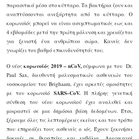
παρασιτικά μέσα στο κύτταρο. Τα βακτήρια ζουν και
αναπτύσσονται ανεξάρτητα από το κύτταρο. Ο
κορωνοϊός μπορεί να είναι ασυμπτωματικός εως και
4 εβδομάδες μετά την πρώτη μόλυνση και χρειάζεται
για ξενιστή ένα ανθρώπινο σώμα. Κανείς δεν
γνωρίζει τον βαθμό επικινδυνότητάς του.
κορωνοϊός 2019 –
nCoV,
Ο νέος
σύμφωνα με τον Dr.
Paul Sax, διευθυντή μολυσματικών ασθενειών του
νοσοκομείου του Brighaam, έχει αρκετές ομοιότητες
SARS
–
CoV
.
με τον κορωνοϊό
Η πλήρης γενετική
σύνθεση του νέου κορωνοϊού έχει αναλυθεί και
μοιραστεί σε μια δημόσια βάση δεδομένων. Έτσι,
ξέρουμε όλες τις λεπτομέρειες εκείνες και τον τρόπο
που επηρεάζει τους ασθενείς ο ιός. Έχουν ξεκινήσει
δοκιμές σε θεραπείες και εμβόλια. Αμερικανοί