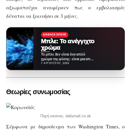
αξιωματούχοι αναφέρουν πως ο εμβολιασμός
δύναται να ξεκινήσει σε 3 μήνες.
ΔΙΆΒΑΣΕ ΕΠΊΣΗΣ
Μπλε: Το ανέγγιχτο
χρώμα
Το μπλε δεν είναι ένα απλό
χρώμα της φύσης· είναι μια από
τις πιο επιτυχημένες
7 ΑΥΓΟΎΣΤΟΥ, 2026
ψευδαισθήσεις…
Θεωρίες συνωμοσίας
Πηγή εικόνας: dailymail.co.uk
Σύμφωνα με δημοσίευμα των Washington Times, ο