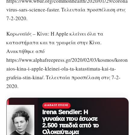
https://www.wbur.org/commonhealth/2020/01/29/corona
virus-sars-science-faster. Τελευταία προσπέλαση στις
7-2-2020.
Κορωναϊός – Κίνα: Η Apple κλείνει όλα τα
καταστήματα και τα γραφεία στην Κίνα.
Ανακτήθηκε από
https://www.alphafreepress.gr/2020/02/03/kosmos/koron
aios-kina-i-apple-kleinei-ola-ta-katastimata-kai-ta-
grafeia-stin-kina/. Τελευταία προσπέλαση στις 7-2-
2020.
ΔΙΆΒΑΣΕ ΕΠΊΣΗΣ
Irena Sendler‎‎: Η
γυναίκα που έσωσε
2.500 παιδιά από το
Ολοκαύτωμα