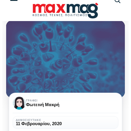
Αναζήτ
άρθρω
Κορωνοϊός:
ΓΡΆΦΕΙ
Φωτεινή Μακρή
Όλη
η
ΔΗΜΟΣΙΕΎΤΗΚΕ
11 Φεβρουαρίου, 2020
αλήθεια