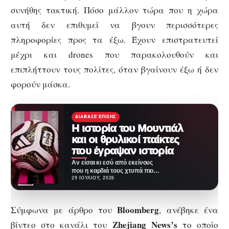
συνήθης τακτική. Πόσο μάλλον τώρα που η χώρα
αυτή δεν επιθυμεί να βγουν περισσότερες
πληροφορίες προς τα έξω. Έχουν επιστρατευτεί
μέχρι και drones που παρακολουθούν και
επιπλήττουν τους πολίτες, όταν βγαίνουν έξω ή δεν
φορούν μάσκα.
ΔΙΆΒΑΣΕ ΕΠΊΣΗΣ
Η ιστορία του Μουντιάλ
και οι θρυλικοί παίκτες
που έγραψαν ιστορία
Αν είσαι κι εσύ από εκείνους
που η καρδιά τους χτυπά πιο
δυνατά κάθε φορά που…
29 ΙΟΥΛΊΟΥ, 2026
Bloomberg
Σύμφωνα με άρθρο του
, ανέβηκε ένα
Zhejiang News’s
βίντεο στο κανάλι του
το οποίο