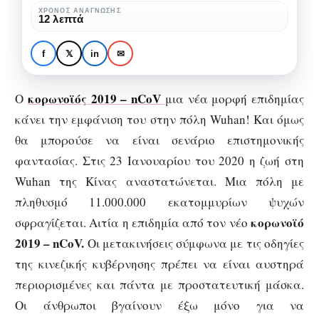
γύρω
ΧΡΌΝΟΣ ΑΝΆΓΝΩΣΗΣ
ΑΦΙΕΡΏΜΑΤΑ
12 λεπτά
από
Κορωνοϊός: Όλη η
την
αλήθεια γύρω από την
f
𝕏
in
✉
ανεξέλεγκτη
ανεξέλεγκτη πανδημία!
πανδημία!
κορωνοϊός 2019 –
nCoV
O
μια νέα μορφή επιδημίας
κάνει την εμφάνιση του στην πόλη Wuhan! Και όμως
θα μπορούσε να είναι σενάριο επιστημονικής
φαντασίας. Στις 23 Ιανουαρίου του 2020 η ζωή στη
Wuhan της Κίνας αναστατώνεται. Μια πόλη με
πληθυσμό 11.000.000 εκατομμυρίων ψυχών
κορωνοϊό
σφραγίζεται. Aιτία η επιδημία από τον νέο
2019 –
nCoV
.
Οι μετακινήσεις σύμφωνα με τις οδηγίες
της κινεζικής κυβέρνησης πρέπει να είναι αυστηρά
περιορισμένες και πάντα με προστατευτική μάσκα.
Οι άνθρωποι βγαίνουν έξω μόνο για να