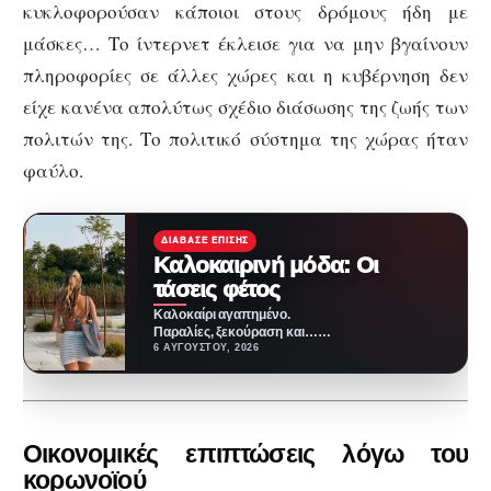
κυκλοφορούσαν κάποιοι στους δρόμους ήδη με
μάσκες… Το ίντερνετ έκλεισε για να μην βγαίνουν
πληροφορίες σε άλλες χώρες και η κυβέρνηση δεν
είχε κανένα απολύτως σχέδιο διάσωσης της ζωής των
πολιτών της. Το πολιτικό σύστημα της χώρας ήταν
φαύλο.
ΔΙΆΒΑΣΕ ΕΠΊΣΗΣ
Καλοκαιρινή μόδα: Οι
τάσεις φέτος
Καλοκαίρι αγαπημένο.
Παραλίες, ξεκούραση και…
ζέστη! Καμία θερμοκρασία δε θα
6 ΑΥΓΟΎΣΤΟΥ, 2026
μας περιορίσει από το να
έχουμε…
Οικονομικές επιπτώσεις λόγω του
κορωνοϊού